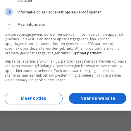
diensten
tsApp
Google Nieuws
Facebook
Informatie op een apparaat opslaan en/of openen
Meer informatie
r jou
Uw persoonsgegevens worden verwerkt en informatie van uw apparaat
(cookies, unieke ID's en andere apparaatgegevens) kan worden
opgeslagen door, geopend door en gedeeld met 332 partners of
specifiek door deze site worden gebruikt. Wij en onze partners kunnen
precieze geolocatiegegevens gebruiken.
Lijst met partners.
Bepaalde leveranciers kunnen uw persoonsgegevens verwerken op basis
van gerechtvaardigd belang. U kunt hiertegen bezwaar maken door uw
opties hieronder te beheren. Zoek onderaan deze pagina of in het
sitemenu naar een link om uw toestemming te beheren of in te trekken
t Robbie steelt de show als een echte Barbie in de
via de privacy- en cookie-instellingen.
e 'Barbie'-trailer
Meer opties
Naar de website