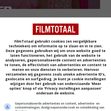
 Ken hebben de tijd van hun leven in de kleurrijke en
ecte wereld van Barbie Land. Maar wanneer ze de
r de echte wereld te gaan, ontdekken ze al snel de
FilmTotaal gebruikt cookies (en vergelijkbare
n van het leven tussen mensen.
technieken) om informatie op te slaan en in te zien.
Deze gegevens gebruiken wij om onze website goed te
laten functioneren, het gebruik van de website te
analyseren, gepersonaliseerde content en advertenties
lm met budget van $379 miljoen staat nu hoog in de
te tonen, de effectiviteit van advertenties en content te
meten en onze diensten te verbeteren. Hiervoor
iljoen dollar op, maar kostte ook bijzonder veel om
verzamelen wij gegevens zoals unieke advertentie ID’s,
geolocatie en surfgedrag. Je kunt je cookie instellingen
rder
wijzigen door het gebruik van onderstaande 'Meer
opties' knop of via 'Privacy instellingen aanpassen'
ntertainment
onderaan de website.
Gepersonaliseerde advertenties en content, advertentie- en
contentmetingen, doelgroepenonderzoek en ontwikkeling van
VOLG FILMTOTAAL