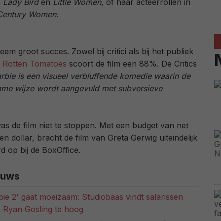
n
Lady Bird
en
Little Women
, of haar acteerrollen in
Century Women
.
em groot succes. Zowel bij critici als bij het publiek
p
Rotten Tomatoes
scoort de film een 88%. De Critics
arbie is een visueel verbluffende komedie waarin de
me wijze wordt aangevuld met subversieve
s de film niet te stoppen. Met een budget van net
n dollar, bracht de film van Greta Gerwig uiteindelijk
d op bij de BoxOffice.
euws
bie 2' gaat moeizaam: Studiobaas vindt salarissen
 Ryan Gosling te hoog