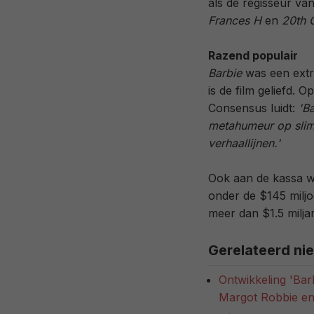
als de regisseur va
Frances H
en
20th 
Razend populair
Barbie
was een extre
is de film geliefd. O
Consensus luidt:
'B
metahumeur op slim
verhaallijnen.'
Ook aan de kassa wa
onder de $145 miljoe
meer dan $1.5 miljar
Gerelateerd ni
Ontwikkeling 'Bar
Margot Robbie en