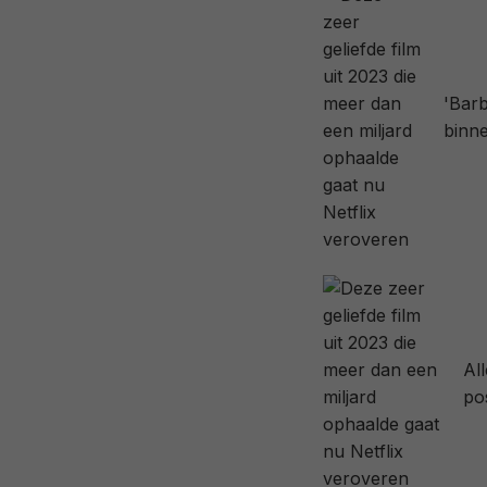
'Barb
binn
Al
po