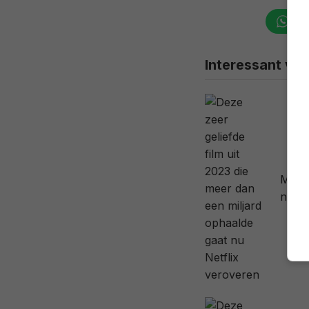
Wha
Interessant voo
Margo
nieuw