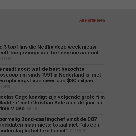
Alle artikelen
e 3 topfilms die Netflix deze week nieuw
eeft toegevoegd aan het enorme aanbod
ETFLIX
e raadt nooit wat de best bezochte
ioscoopfilm sinds 1991 in Nederland is, met
en opbrengst van meer dan $30 miljoen
IEUWS
icolas Cage kondigt zijn volgende grote film
Madden' met Christian Bale aan: dit jaar op
VIDEO
rime Video
oormalig Bond-castingchef vindt de 007-
andidaten maar niets: totaal niet "als een
FEATURED
onderslag bij heldere hemel"