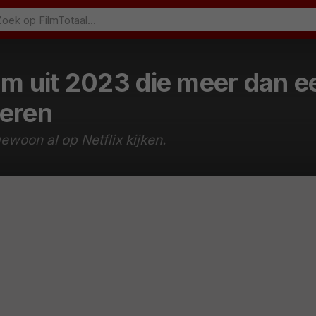
ilm uit 2023 die meer dan e
veren
ewoon al op Netflix kijken.