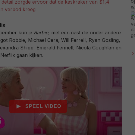
g detail zorgde ervoor dat dé kaskraker van $1,4
een verbod kreeg
lix
ecember kun je
Barbie
, met een cast die onder andere
got Robbie, Michael Cera, Will Ferrell, Ryan Gosling,
lexandra Shipp, Emerald Fennell, Nicola Coughlan en
etflix gaan kijken.