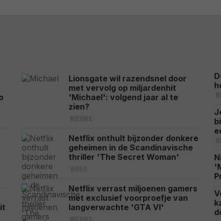
D
Lionsgate wil razendsnel door
h
met vervolg op miljardenhit
N
o
'Michael': volgend jaar al te
zien?
J
NIEUWS
b
e
Netflix onthult bijzonder donkere
N
geheimen in de Scandinavische
thriller 'The Secret Woman'
N
'
VIDEO
P
Netflix verrast miljoenen gamers
V
met exclusief voorproefje van
k
it
langverwachte 'GTA VI'
d
NIEUWS