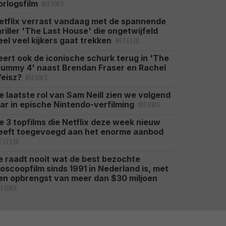
NIEUWS
orlogsfilm
etflix verrast vandaag met de spannende
hriller 'The Last House' die ongetwijfeld
NETFLIX
eel veel kijkers gaat trekken
eert ook de iconische schurk terug in 'The
ummy 4' naast Brendan Fraser en Rachel
NIEUWS
eisz?
e laatste rol van Sam Neill zien we volgend
NIEUWS
aar in epische Nintendo-verfilming
e 3 topfilms die Netflix deze week nieuw
eeft toegevoegd aan het enorme aanbod
ETFLIX
e raadt nooit wat de best bezochte
ioscoopfilm sinds 1991 in Nederland is, met
en opbrengst van meer dan $30 miljoen
IEUWS