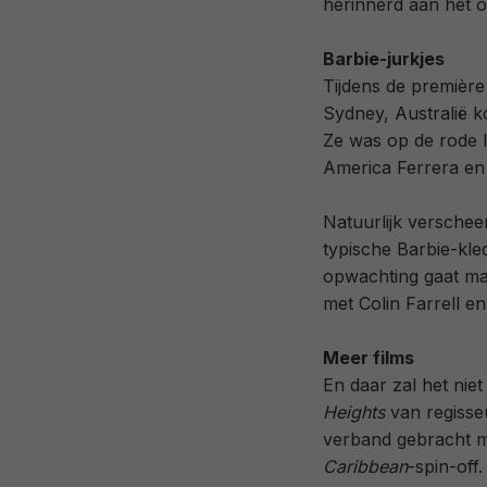
herinnerd aan het o
Barbie-jurkjes
Tijdens de première
Sydney, Australië ko
Ze was op de rode l
America Ferrera en 
Natuurlijk verscheen
typische Barbie-kledi
opwachting gaat ma
met Colin Farrell e
Meer films
En daar zal het niet
Heights
van regisse
verband gebracht 
Caribbean
-spin-off.