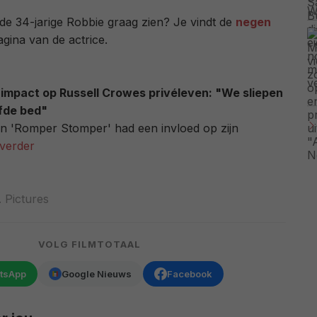
n de 34-jarige Robbie graag zien? Je vindt de
negen
gina van de actrice.
e impact op Russell Crowes privéleven: "We sliepen
lfde bed"
in 'Romper Stomper' had een invloed op zijn
verder
 Pictures
VOLG FILMTOTAAL
tsApp
Google Nieuws
Facebook