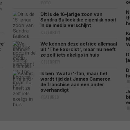
o
FOTO
r
n
N
Dit is de 16-jarige zoon van
t
Sandra Bullock die eigenlijk nooit
h
in de media verschijnt
CELEBRITY
K
M
re
We kennen deze actrice allemaal
W
t
uit 'The Exorcist', maar nu heeft
D
ze zelf iets akeligs in huis
j
CELEBRITY
D
r
Ik ben 'Avatar'-fan, maar het
h
wordt tijd dat James Cameron
N
de franchise aan een ander
overhandigt
J
FEATURED
b
e
N