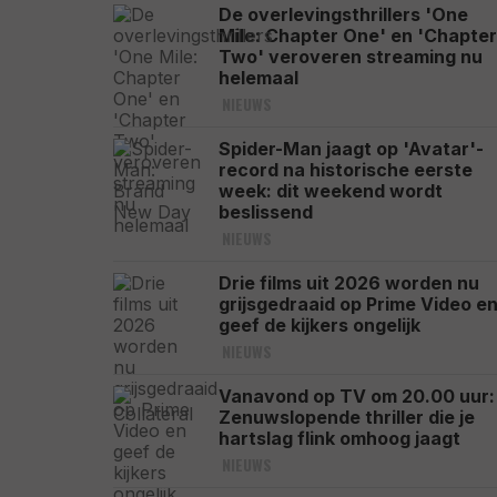
De overlevingsthrillers 'One
Mile: Chapter One' en 'Chapter
Two' veroveren streaming nu
helemaal
NIEUWS
Spider-Man jaagt op 'Avatar'-
record na historische eerste
week: dit weekend wordt
beslissend
NIEUWS
Drie films uit 2026 worden nu
grijsgedraaid op Prime Video e
geef de kijkers ongelijk
NIEUWS
Vanavond op TV om 20.00 uur:
Zenuwslopende thriller die je
hartslag flink omhoog jaagt
NIEUWS