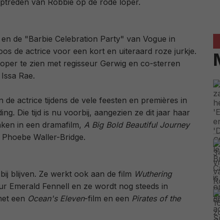
ptreden van Robbie op de rode loper.
 en de "Barbie Celebration Party" van Vogue in
os de actrice voor een kort en uiteraard roze jurkje.
oper te zien met regisseur Gerwig en co-sterren
Issa Rae.
 de actrice tijdens de vele feesten en premières in
ng. Die tijd is nu voorbij, aangezien ze dit jaar haar
ken in een dramafilm,
A Big Bold Beautiful Journey
n Phoebe Waller-Bridge.
 bij blijven. Ze werkt ook aan de film
Wuthering
ur Emerald Fennell en ze wordt nog steeds in
met een
Ocean's Eleven
-film en een
Pirates of the