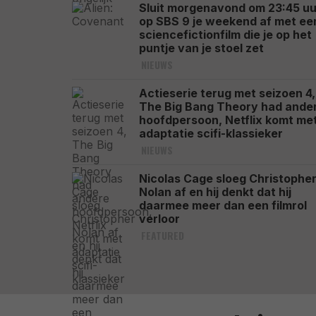
Sluit morgenavond om 23:45 uu
op SBS 9 je weekend af met ee
sciencefictionfilm die je op het
puntje van je stoel zet
NIEUWS
Actieserie terug met seizoen 4,
The Big Bang Theory had ande
hoofdpersoon, Netflix komt me
adaptatie scifi-klassieker
NIEUWS
Nicolas Cage sloeg Christophe
Nolan af en hij denkt dat hij
daarmee meer dan een filmrol
verloor
FEATURED