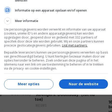
diensten
Informatie op een apparaat opslaan en/of openen
Meer informatie
t Robbie barst nu van de 'Barbie'-outfits: hoveel
 ze er wel niet?
Uw persoonsgegevens worden verwerkt en informatie van uw apparaat
(cookies, unieke ID's en andere apparaatgegevens) kan worden
opgeslagen door, geopend door en gedeeld met 332 partners of
specifiek door deze site worden gebruikt. Wij en onze partners kunnen
precieze geolocatiegegevens gebruiken.
Lijst met partners.
Bepaalde leveranciers kunnen uw persoonsgegevens verwerken op basis
van gerechtvaardigd belang. U kunt hiertegen bezwaar maken door uw
opties hieronder te beheren. Zoek onderaan deze pagina of in het
sitemenu naar een link om uw toestemming te beheren of in te trekken
via de privacy- en cookie-instellingen.
G
Meer opties
Naar de website
Dit zijn de 34 bevestigde acteurs
2
e
in de enorme cast van
N
e
'Avengers: Doomsday' (tot nu
toe)
1
NIEUWS
b
v