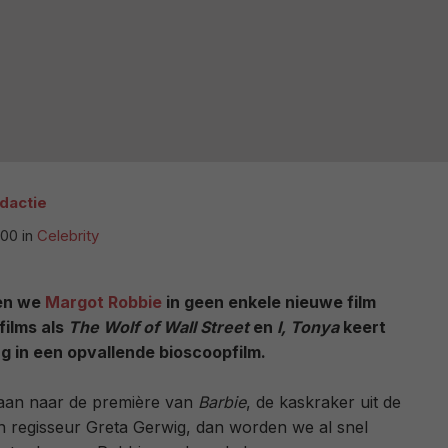
edactie
:00
in
Celebrity
en we
Margot Robbie
in geen enkele nieuwe film
 films als
The Wolf of Wall Street
en
I, Tonya
keert
ug in een opvallende bioscoopfilm.
aan naar de première van
Barbie
, de kaskraker uit de
 regisseur Greta Gerwig, dan worden we al snel