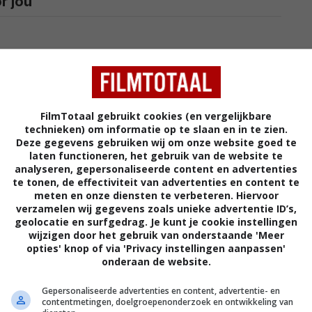
r jou
t Robbie's Barbie vanwege deze verandering
s dan de originele pop
FilmTotaal gebruikt cookies (en vergelijkbare
technieken) om informatie op te slaan en in te zien.
Deze gegevens gebruiken wij om onze website goed te
laten functioneren, het gebruik van de website te
analyseren, gepersonaliseerde content en advertenties
te tonen, de effectiviteit van advertenties en content te
meten en onze diensten te verbeteren. Hiervoor
verzamelen wij gegevens zoals unieke advertentie ID’s,
geolocatie en surfgedrag. Je kunt je cookie instellingen
wijzigen door het gebruik van onderstaande 'Meer
got Robbie had speciale reden om ja te zeggen
opties' knop of via 'Privacy instellingen aanpassen'
en 'Barbie'
onderaan de website.
Gepersonaliseerde advertenties en content, advertentie- en
contentmetingen, doelgroepenonderzoek en ontwikkeling van