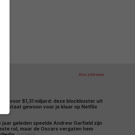
Alle artikelen
oed voor $1,31 miljard: deze blockbuster uit
018 staat gewoon voor je klaar op Netflix
ETFLIX
6 jaar geleden speelde Andrew Garfield zijn
este rol, maar de Oscars vergaten hem
FEATURED
olledig