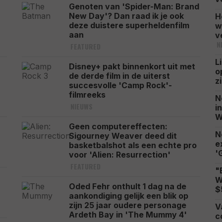
Genoten van 'Spider-Man: Brand
New Day'? Dan raad ik je ook
H
deze duistere superheldenfilm
w
aan
v
N
FEATURED
L
Disney+ pakt binnenkort uit met
o
de derde film in de uiterst
z
succesvolle 'Camp Rock'-
filmreeks
N
NIEUWS
i
W
Geen computereffecten:
N
n
Sigourney Weaver deed dit
e
basketbalshot als een echte pro
'
voor 'Alien: Resurrection'
FEATURED
"
W
Oded Fehr onthult 1 dag na de
$
aankondiging gelijk een blik op
zijn 25 jaar oudere personage
V
Ardeth Bay in 'The Mummy 4'
c