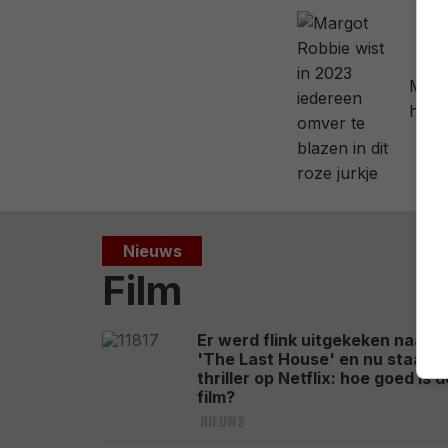
Margo
heeft
Nieuws
Film
Er werd flink uitgekeken naar
'The Last House' en nu staat d
thriller op Netflix: hoe goed is d
film?
NIEUWS