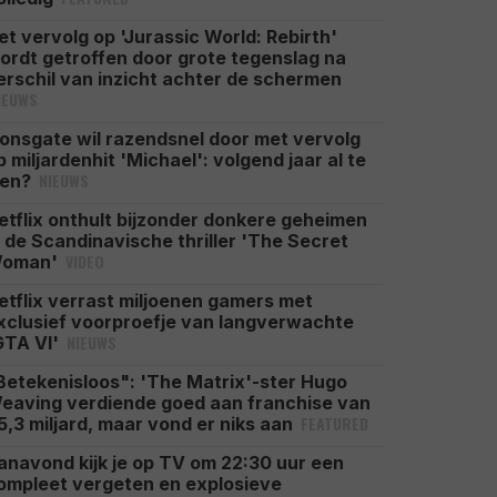
et vervolg op 'Jurassic World: Rebirth'
ordt getroffen door grote tegenslag na
erschil van inzicht achter de schermen
IEUWS
ionsgate wil razendsnel door met vervolg
p miljardenhit 'Michael': volgend jaar al te
NIEUWS
ien?
etflix onthult bijzonder donkere geheimen
n de Scandinavische thriller 'The Secret
VIDEO
oman'
etflix verrast miljoenen gamers met
xclusief voorproefje van langverwachte
NIEUWS
GTA VI'
Betekenisloos": 'The Matrix'-ster Hugo
eaving verdiende goed aan franchise van
FEATURED
5,3 miljard, maar vond er niks aan
anavond kijk je op TV om 22:30 uur een
ompleet vergeten en explosieve