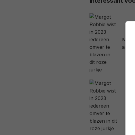
Interessant voo
Margo
ander
Mar
teg