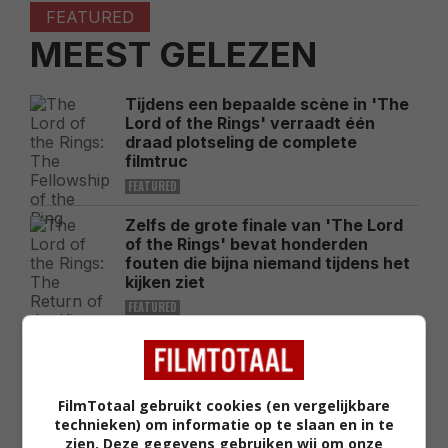
FEATURED
MEEST GELEZEN
Tijdens een bepaalde scène in 'The
Lord of the Rings' verraadt één
draad plotseling de complete
filmtruc
FEATURED
Zelfs de grote finale van 'The Lord
of the Rings' bevat honderden
fouten die bijna niemand tijdens het
kijken ziet
FEATURED
Leonardo DiCaprio noemt de grote
filmrol die hij 30 jaar later nog altijd
betreurt
FilmTotaal gebruikt cookies (en vergelijkbare
FEATURED
technieken) om informatie op te slaan en in te
zien. Deze gegevens gebruiken wij om onze