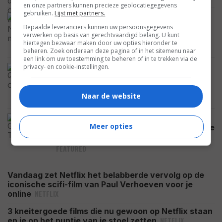
en onze partners kunnen precieze geolocatiegegevens
gebruiken.
Lijst met partners.
Dwayne Johnson over het keihard
floppen van 'Vaiana': "Zo gaat dat nu
Bepaalde leveranciers kunnen uw persoonsgegevens
verwerken op basis van gerechtvaardigd belang. U kunt
eenmaal soms"
hiertegen bezwaar maken door uw opties hieronder te
NIEUWS
beheren. Zoek onderaan deze pagina of in het sitemenu naar
een link om uw toestemming te beheren of in te trekken via de
privacy- en cookie-instellingen.
Voormalige 007-acteur Roger Moore
noemde deze James Bond-film een
lange, onsamenhangende reclamefilm
Naar de website
FEATURED
Emily Blunt verloor Black Widow
Meer opties
doordat ze verplicht was om een andere
film te maken
FEATURED
Vandaag zet Netflix het belabberde vervolg op de
iconische scifi-film van Paul Verhoeven voor je
NETFLIX
online
3 kneitergoede films die nu gewoon op Netflix staan
NETFLIX
en je op het puntje van je stoel zetten