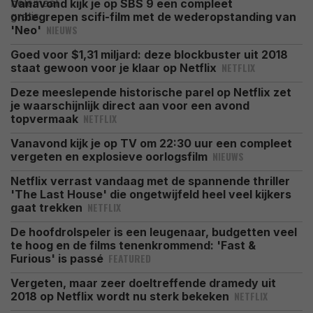
Vanavond kijk je op SBS 9 een compleet
onbegrepen scifi-film met de wederopstanding van
NIEUWS
'Neo'
Goed voor $1,31 miljard: deze blockbuster uit 2018
NETFLIX
staat gewoon voor je klaar op Netflix
Deze meeslepende historische parel op Netflix zet
je waarschijnlijk direct aan voor een avond
NETFLIX
topvermaak
Vanavond kijk je op TV om 22:30 uur een compleet
NIEUWS
vergeten en explosieve oorlogsfilm
Netflix verrast vandaag met de spannende thriller
'The Last House' die ongetwijfeld heel veel kijkers
NETFLIX
gaat trekken
De hoofdrolspeler is een leugenaar, budgetten veel
te hoog en de films tenenkrommend: 'Fast &
FEATURED
Furious' is passé
Vergeten, maar zeer doeltreffende dramedy uit
NETFLIX
2018 op Netflix wordt nu sterk bekeken