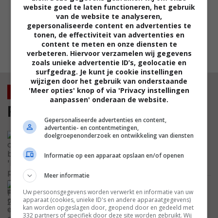
Deze peperdure actiefilm was 3 jaar
website goed te laten functioneren, het gebruik
geleden een van de grootste flops
van de website te analyseren,
aan de bioscoopkassa's
gepersonaliseerde content en advertenties te
FEATURED
tonen, de effectiviteit van advertenties en
content te meten en onze diensten te
verbeteren. Hiervoor verzamelen wij gegevens
MEEST GELEZEN
zoals unieke advertentie ID’s, geolocatie en
surfgedrag. Je kunt je cookie instellingen
wijzigen door het gebruik van onderstaande
'Meer opties' knop of via 'Privacy instellingen
Nieuws
aanpassen' onderaan de website.
Film
Gepersonaliseerde advertenties en content,
advertentie- en contentmetingen,
Film over bizarre 'Labubu'-poppen nog
doelgroepenonderzoek en ontwikkeling van diensten
altijd in de maak: eerste details
onthullen link met Noorse mythologie
Informatie op een apparaat opslaan en/of openen
NIEUWS
Meer informatie
'Paddington'-regisseur werd gevraagd
Uw persoonsgegevens worden verwerkt en informatie van uw
een 'Star Wars'-film te maken, maar hij
apparaat (cookies, unieke ID's en andere apparaatgegevens)
maakt er nu een eigen scifi-film van
kan worden opgeslagen door, geopend door en gedeeld met
NIEUWS
332 partners of specifiek door deze site worden gebruikt. Wij