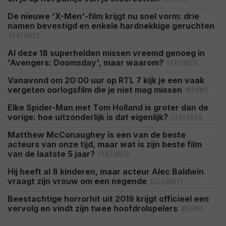
De nieuwe 'X-Men'-film krijgt nu snel vorm: drie
namen bevestigd en enkele hardnekkige geruchten
FEATURED
Al deze 18 superhelden missen vreemd genoeg in
FEATURED
'Avengers: Doomsday', maar waarom?
Vanavond om 20:00 uur op RTL 7 kijk je een vaak
NIEUWS
vergeten oorlogsfilm die je niet mag missen
Elke Spider-Man met Tom Holland is groter dan de
FEATURED
vorige: hoe uitzonderlijk is dat eigenlijk?
Matthew McConaughey is een van de beste
acteurs van onze tijd, maar wat is zijn beste film
FEATURED
van de laatste 5 jaar?
Hij heeft al 8 kinderen, maar acteur Alec Baldwin
CELEBRITY
vraagt zijn vrouw om een negende
Beestachtige horrorhit uit 2019 krijgt officieel een
NIEUWS
vervolg en vindt zijn twee hoofdrolspelers