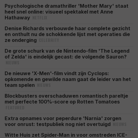
Psychologische dramathriller 'Mother Mary' staat
heel snel online: visueel spektakel met Anne
NETFLIX
Hathaway
Denise Richards verbouwde haar complete gezicht
en onthult nu de schokkende lijst met operaties die
CELEBRITY
ze onderging
De grote schurk van de Nintendo-film 'The Legend
of Zelda' is eindelijk gecast: de volgende Sauron?
NIEUWS
De nieuwe 'X-Men'-film vindt zijn Cyclops:
opkomende en gewilde naam gaat de leider van het
NIEUWS
team spelen
Blockbusters overschaduwen romantisch pareltje
met perfecte 100%-score op Rotten Tomatoes
FEATURED
Extra opnames voor peperdure 'Narnia' zorgen
NIEUWS
voor onrust: testpubliek nog niet overtuigd
Witte Huis zet Spider-Man in voor omstreden ICE-