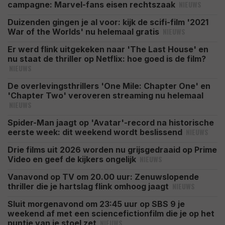
NIEUWS
campagne: Marvel-fans eisen rechtszaak
Duizenden gingen je al voor: kijk de scifi-film '2021
NIEUWS
War of the Worlds' nu helemaal gratis
Er werd flink uitgekeken naar 'The Last House' en
nu staat de thriller op Netflix: hoe goed is de film?
NIEUWS
De overlevingsthrillers 'One Mile: Chapter One' en
'Chapter Two' veroveren streaming nu helemaal
NIEUWS
Spider-Man jaagt op 'Avatar'-record na historische
NIEUWS
eerste week: dit weekend wordt beslissend
Drie films uit 2026 worden nu grijsgedraaid op Prime
NIEUWS
Video en geef de kijkers ongelijk
Vanavond op TV om 20.00 uur: Zenuwslopende
NIEUWS
thriller die je hartslag flink omhoog jaagt
Sluit morgenavond om 23:45 uur op SBS 9 je
weekend af met een sciencefictionfilm die je op het
NIEUWS
puntje van je stoel zet