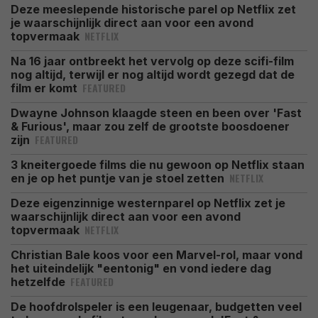
Deze meeslepende historische parel op Netflix zet
je waarschijnlijk direct aan voor een avond
NETFLIX
topvermaak
Na 16 jaar ontbreekt het vervolg op deze scifi-film
nog altijd, terwijl er nog altijd wordt gezegd dat de
FEATURED
film er komt
Dwayne Johnson klaagde steen en been over 'Fast
& Furious', maar zou zelf de grootste boosdoener
FEATURED
zijn
3 kneitergoede films die nu gewoon op Netflix staan
NETFLIX
en je op het puntje van je stoel zetten
Deze eigenzinnige westernparel op Netflix zet je
waarschijnlijk direct aan voor een avond
NETFLIX
topvermaak
Christian Bale koos voor een Marvel-rol, maar vond
het uiteindelijk "eentonig" en vond iedere dag
FEATURED
hetzelfde
De hoofdrolspeler is een leugenaar, budgetten veel