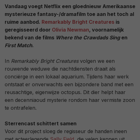
Vandaag voegt Netflix een gloednieuw Amerikaanse
mysterieuze fantasy-/dramafilm toe aan het toch al
ruime aanbod.
Remarkably Bright Creatures
is
geregisseerd door
Olivia Newman
, voornamelijk
bekend van de films
Where the Crawdads Sing
en
First Match
.
In
Remarkably Bright Creatures
volgen we een
rouwende weduwe die nachtdiensten draait als
conciërge in een lokaal aquarium. Tijdens haar werk
ontstaat er onverwachts een bijzondere band met een
reusachtige, eigenwijze octopus. Dit dier helpt haar
een decenniaoud mysterie rondom haar vermiste zoon
te ontrafelen.
Sterrencast schittert samen
Voor dit project sloeg de regisseur de handen ineen
met acteerlegende
Sally Field
, die velen kennen uit