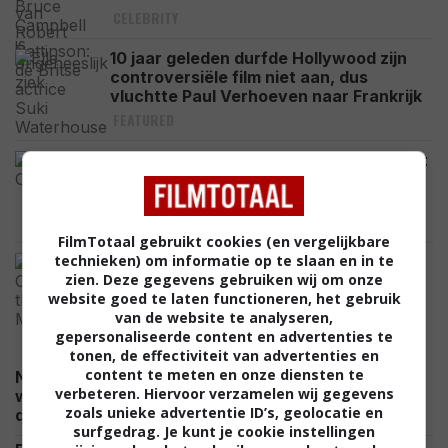
CELEBRITY
10 jaar geleden durfde Hollywood zijn
controversiële film niet aan, dus
vluchtte Paul Verhoeven naar Frankrijk
FEATURED
Inspiratiebron haalt opnieuw keihard uit
naar Nolans 'The Odyssey':
"Emotioneel leeg"
NIEUWS
FilmTotaal gebruikt cookies (en vergelijkbare
technieken) om informatie op te slaan en in te
Deze poster voor 'The Mummy' wordt
zien. Deze gegevens gebruiken wij om onze
verbannen in het VK, regisseur
website goed te laten functioneren, het gebruik
reageert: "Ze is al bij je binnen"
van de website te analyseren,
NIEUWS
gepersonaliseerde content en advertenties te
tonen, de effectiviteit van advertenties en
content te meten en onze diensten te
Na de derde 'Avatar' weet James Cameron exact
verbeteren. Hiervoor verzamelen wij gegevens
wat hij in "zijn laatste periode" als regisseur wil
zoals unieke advertentie ID’s, geolocatie en
NIEUWS
doen
surfgedrag. Je kunt je cookie instellingen