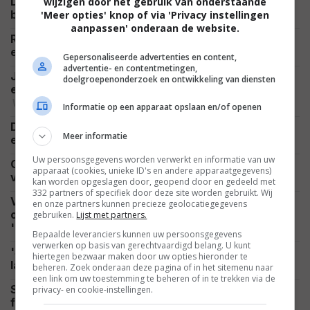
Deze week verschijnen er veel nieuwe films in de
wijzigen door het gebruik van onderstaande
NIEUWS
bioscoop: dit zijn alle 10 titels op een rij
'Meer opties' knop of via 'Privacy instellingen
aanpassen' onderaan de website.
Romy Monteiro viert haar zomervakantie op de sub
CELEBRITY
en deelt prachtig uitzicht: "All I Need"
Gepersonaliseerde advertenties en content,
advertentie- en contentmetingen,
Jason Statham gaat weer helemaal los in 'Mutiny'
doelgroepenonderzoek en ontwikkeling van diensten
en laat zien waarom hij nog altijd dé actieheld is
VIDEO
Informatie op een apparaat opslaan en/of openen
De nieuwste Godzilla-film wordt groter en woester,
Meer informatie
NIEUWS
en duurt ook nog eens flink lang
Uw persoonsgegevens worden verwerkt en informatie van uw
Ook Netflix profiteert flink van het enorme succes
apparaat (cookies, unieke ID's en andere apparaatgegevens)
NETFLIX
van 'Spider-Man: Brand New Day'
kan worden opgeslagen door, geopend door en gedeeld met
332 partners of specifiek door deze site worden gebruikt. Wij
Vanavond kijk je op SBS 9 een compleet
en onze partners kunnen precieze geolocatiegegevens
onbegrepen scifi-film met de wederopstanding van
gebruiken.
Lijst met partners.
NIEUWS
'Neo'
Bepaalde leveranciers kunnen uw persoonsgegevens
verwerken op basis van gerechtvaardigd belang. U kunt
'Supergirl' krijgt harde klap en eindigt wereldwijd
hiertegen bezwaar maken door uw opties hieronder te
NIEUWS
lager dan beruchte flop 'Morbius'
beheren. Zoek onderaan deze pagina of in het sitemenu naar
een link om uw toestemming te beheren of in te trekken via de
Scandinavische misdaadthriller op Netflix,
privacy- en cookie-instellingen.
fantasyserie gebaseerd op spel moet succes