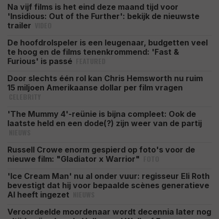
Na vijf films is het eind deze maand tijd voor
'Insidious: Out of the Further': bekijk de nieuwste
VIDEO
trailer
De hoofdrolspeler is een leugenaar, budgetten veel
te hoog en de films tenenkrommend: 'Fast &
FEATURED
Furious' is passé
Door slechts één rol kan Chris Hemsworth nu ruim
15 miljoen Amerikaanse dollar per film vragen
CELEBRITY
'The Mummy 4'-reünie is bijna compleet: Ook de
laatste held en een dode(?) zijn weer van de partij
NIEUWS
Russell Crowe enorm gespierd op foto's voor de
FOTO
nieuwe film: "Gladiator x Warrior"
'Ice Cream Man' nu al onder vuur: regisseur Eli Roth
bevestigt dat hij voor bepaalde scènes generatieve
NIEUWS
AI heeft ingezet
Veroordeelde moordenaar wordt decennia later nog