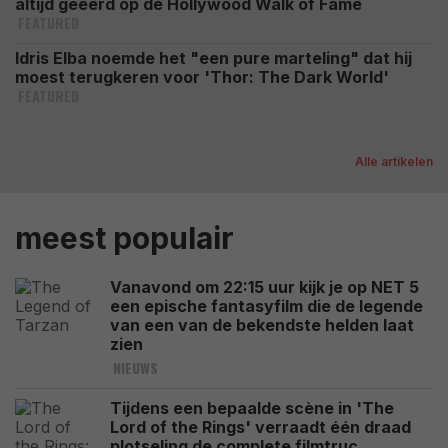
altijd geëerd op de Hollywood Walk of Fame
FEATURED
Idris Elba noemde het "een pure marteling" dat hij
moest terugkeren voor 'Thor: The Dark World'
FEATURED
Alle artikelen
meest populair
Vanavond om 22:15 uur kijk je op NET 5
een epische fantasyfilm die de legende
van een van de bekendste helden laat
zien
NIEUWS
Tijdens een bepaalde scène in 'The
Lord of the Rings' verraadt één draad
plotseling de complete filmtruc