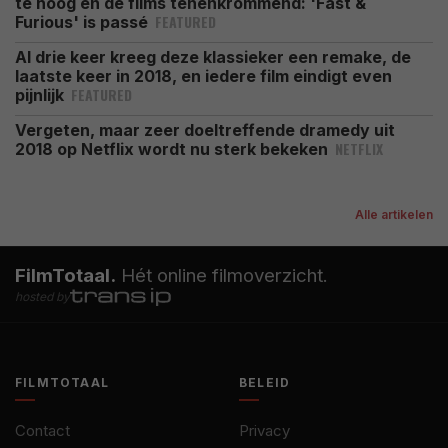
te hoog en de films tenenkrommend: 'Fast &
FEATURED
Furious' is passé
Al drie keer kreeg deze klassieker een remake, de
laatste keer in 2018, en iedere film eindigt even
FEATURED
pijnlijk
Vergeten, maar zeer doeltreffende dramedy uit
NETFLIX
2018 op Netflix wordt nu sterk bekeken
Alle artikelen
FilmTotaal.
Hét online filmoverzicht.
hosted by
FILMTOTAAL
BELEID
Contact
Privacy