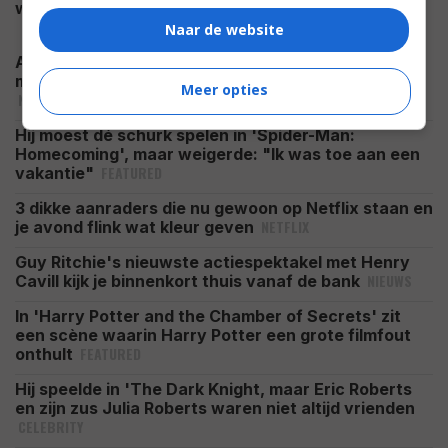
NIEUWS
worden en scifi-serie komt terug
Naar de website
Al deze 64 films brachten wereldwijd meer dan 1
miljard dollar op: van 'Avatar' tot 'The Dark Knight'
Meer opties
NIEUWS
Hij moest dé schurk spelen in 'Spider-Man:
Homecoming', maar weigerde: "Ik was toe aan een
FEATURED
vakantie"
3 dikke aanraders die nu gewoon op Netflix staan en
NETFLIX
je avond flink wat kleur geven
Guy Ritchie's nieuwste actiespektakel met Henry
NIEUWS
Cavill kijk je binnenkort thuis vanaf de bank
In 'Harry Potter and the Chamber of Secrets' zit
een scène waarin Harry Potter een grote filmfout
FEATURED
onthult
Hij speelde in 'The Dark Knight, maar Eric Roberts
en zijn zus Julia Roberts waren niet altijd vrienden
CELEBRITY