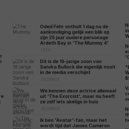
N
Oded Fehr onthult 1 dag na de
i
aankondiging gelijk een blik op
W
zijn 25 jaar oudere personage
Ardeth Bay in 'The Mummy 4'
N
FOTO
e
r
'
n
Dit is de 16-jarige zoon van
Sandra Bullock die eigenlijk nooit
"
in de media verschijnt
W
$
CELEBRITY
V
We kennen deze actrice allemaal
c
re
uit 'The Exorcist', maar nu heeft
o
t
ze zelf iets akeligs in huis
CELEBRITY
N
t
Ik ben 'Avatar'-fan, maar het
h
r
wordt tijd dat James Cameron