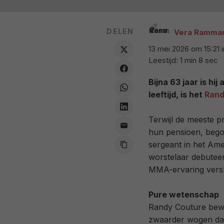
DELEN
Vera Ramma
13 mei 2026 om 15:21
Leestijd: 1 min 8 sec
Bijna 63 jaar is hi
leeftijd, is het
Rand
Terwijl de meeste p
hun pensioen, bego
sergeant in het Ame
worstelaar debuteer
MMA-ervaring versl
Pure wetenschap
Randy Couture bewee
zwaarder wogen dan 