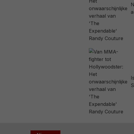
N
a
I
S