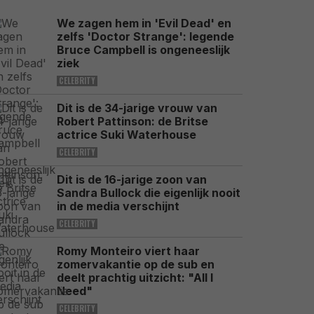
We zagen hem in 'Evil Dead' en
zelfs 'Doctor Strange': legende
Bruce Campbell is ongeneeslijk
ziek
CELEBRITY
Dit is de 34-jarige vrouw van
Robert Pattinson: de Britse
actrice Suki Waterhouse
CELEBRITY
Dit is de 16-jarige zoon van
Sandra Bullock die eigenlijk nooit
in de media verschijnt
CELEBRITY
Romy Monteiro viert haar
zomervakantie op de sub en
deelt prachtig uitzicht: "All I
Need"
CELEBRITY