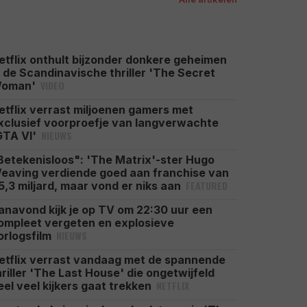
etflix onthult bijzonder donkere geheimen
n de Scandinavische thriller 'The Secret
VIDEO
oman'
etflix verrast miljoenen gamers met
xclusief voorproefje van langverwachte
NIEUWS
GTA VI'
Betekenisloos": 'The Matrix'-ster Hugo
eaving verdiende goed aan franchise van
FEATURED
5,3 miljard, maar vond er niks aan
anavond kijk je op TV om 22:30 uur een
ompleet vergeten en explosieve
NIEUWS
orlogsfilm
etflix verrast vandaag met de spannende
hriller 'The Last House' die ongetwijfeld
NETFLIX
eel veel kijkers gaat trekken