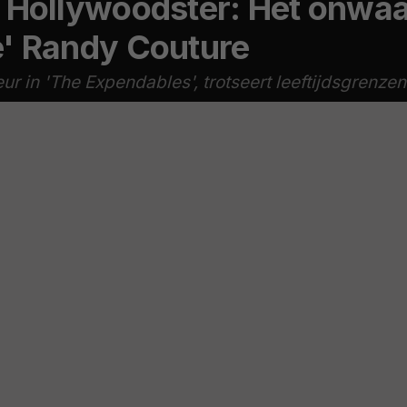
 Hollywoodster: Het onwaar
e' Randy Couture
 in 'The Expendables', trotseert leeftijdsgrenzen