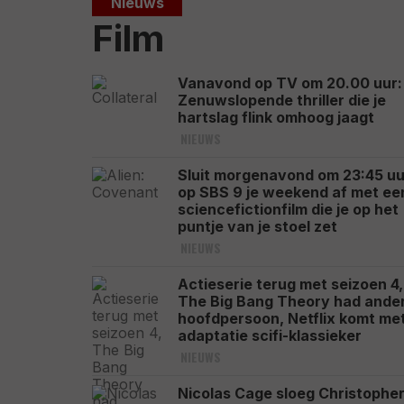
Nieuws
Film
Vanavond op TV om 20.00 uur:
Zenuwslopende thriller die je
hartslag flink omhoog jaagt
NIEUWS
Sluit morgenavond om 23:45 uu
op SBS 9 je weekend af met ee
sciencefictionfilm die je op het
puntje van je stoel zet
NIEUWS
Actieserie terug met seizoen 4,
The Big Bang Theory had ande
hoofdpersoon, Netflix komt me
adaptatie scifi-klassieker
NIEUWS
Nicolas Cage sloeg Christophe