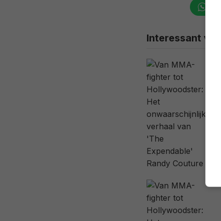
Wha
Interessant voo
J
k