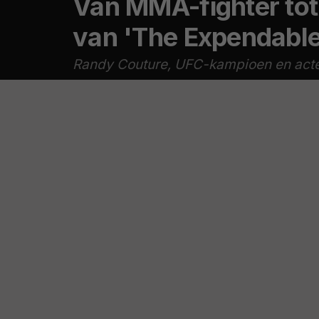
Van MMA-fighter tot
van 'The Expendabl
Randy Couture, UFC-kampioen en acteur