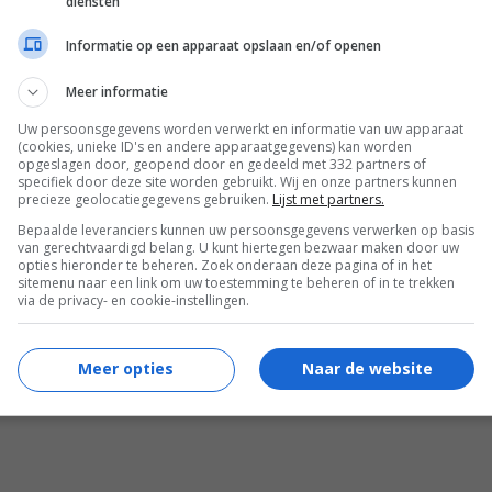
diensten
tsApp
Google Nieuws
Facebook
Informatie op een apparaat opslaan en/of openen
r jou
Meer informatie
Uw persoonsgegevens worden verwerkt en informatie van uw apparaat
(cookies, unieke ID's en andere apparaatgegevens) kan worden
opgeslagen door, geopend door en gedeeld met 332 partners of
specifiek door deze site worden gebruikt. Wij en onze partners kunnen
precieze geolocatiegegevens gebruiken.
Lijst met partners.
Bepaalde leveranciers kunnen uw persoonsgegevens verwerken op basis
ean-Claude Van Damme (63) ziet er nog steeds
van gerechtvaardigd belang. U kunt hiertegen bezwaar maken door uw
opties hieronder te beheren. Zoek onderaan deze pagina of in het
eihard getraind uit
sitemenu naar een link om uw toestemming te beheren of in te trekken
via de privacy- en cookie-instellingen.
Meer opties
Naar de website