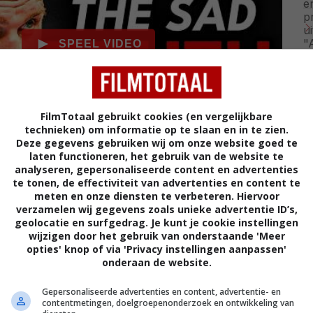
FilmTotaal gebruikt cookies (en vergelijkbare
technieken) om informatie op te slaan en in te zien.
Deze gegevens gebruiken wij om onze website goed te
laten functioneren, het gebruik van de website te
analyseren, gepersonaliseerde content en advertenties
ien dat een carrièrepad geen rechte lijn hoeft te zijn.
te tonen, de effectiviteit van advertenties en content te
meten en onze diensten te verbeteren. Hiervoor
 van Athlete Central volgt meer over zijn
verzamelen wij gegevens zoals unieke advertentie ID’s,
geolocatie en surfgedrag. Je kunt je cookie instellingen
wijzigen door het gebruik van onderstaande 'Meer
ilms
opties' knop of via 'Privacy instellingen aanpassen'
onderaan de website.
Gepersonaliseerde advertenties en content, advertentie- en
VOLG FILMTOTAAL
contentmetingen, doelgroepenonderzoek en ontwikkeling van