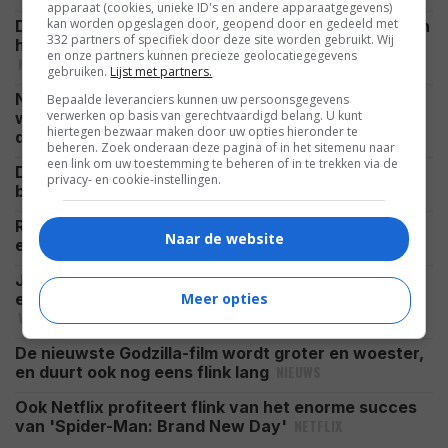
apparaat (cookies, unieke ID's en andere apparaatgegevens)
kan worden opgeslagen door, geopend door en gedeeld met
Deze poster voor 'The Mummy' wordt verbannen in
332 partners of specifiek door deze site worden gebruikt. Wij
het VK, regisseur reageert: "Ze is al bij je binnen"
en onze partners kunnen precieze geolocatiegegevens
NIEUWS
gebruiken.
Lijst met partners.
Na de derde 'Avatar' weet James Cameron exact
Bepaalde leveranciers kunnen uw persoonsgegevens
verwerken op basis van gerechtvaardigd belang. U kunt
wat hij in "zijn laatste periode" als regisseur wil
hiertegen bezwaar maken door uw opties hieronder te
NIEUWS
doen
beheren. Zoek onderaan deze pagina of in het sitemenu naar
een link om uw toestemming te beheren of in te trekken via de
Deze week verschijnen er veel nieuwe films in de
privacy- en cookie-instellingen.
NIEUWS
bioscoop: dit zijn alle 10 titels op een rij
Romy Monteiro viert haar zomervakantie op de sub
Naar de website
CELEBRITY
en deelt prachtig uitzicht: "All I Need"
Jason Statham gaat weer helemaal los in 'Mutiny'
Meer opties
en laat zien waarom hij nog altijd dé actieheld is
VIDEO
De nieuwste Godzilla-film wordt groter en woester,
NIEUWS
en duurt ook nog eens flink lang
Ook Netflix profiteert flink van het enorme succes
NETFLIX
van 'Spider-Man: Brand New Day'