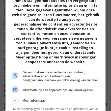
FilmTotaal gebruikt cookies (en vergelijkbare
technieken) om informatie op te slaan en in te
Fans van 'John Wick' opgelet: Bob
zien. Deze gegevens gebruiken wij om onze
Odenkirk schittert volgende week in
website goed te laten functioneren, het gebruik
brute nieuwe actiehit op Prime Video
van de website te analyseren,
NETFLIX
gepersonaliseerde content en advertenties te
tonen, de effectiviteit van advertenties en
We zagen hem in 'Evil Dead' en zelfs
content te meten en onze diensten te
'Doctor Strange': legende Bruce
verbeteren. Hiervoor verzamelen wij gegevens
Campbell is ongeneeslijk ziek
zoals unieke advertentie ID’s, geolocatie en
CELEBRITY
surfgedrag. Je kunt je cookie instellingen
wijzigen door het gebruik van onderstaande
'Meer opties' knop of via 'Privacy instellingen
Dit is de 34-jarige vrouw van Robert
aanpassen' onderaan de website.
Pattinson: de Britse actrice Suki
Waterhouse
Gepersonaliseerde advertenties en content,
CELEBRITY
advertentie- en contentmetingen,
doelgroepenonderzoek en ontwikkeling van diensten
10 jaar geleden durfde Hollywood zijn
Informatie op een apparaat opslaan en/of openen
controversiële film niet aan, dus vluchtte Paul
FEATURED
Verhoeven naar Frankrijk
Meer informatie
Inspiratiebron haalt opnieuw keihard uit naar Nolans
NIEUWS
'The Odyssey': "Emotioneel leeg"
Uw persoonsgegevens worden verwerkt en informatie van uw