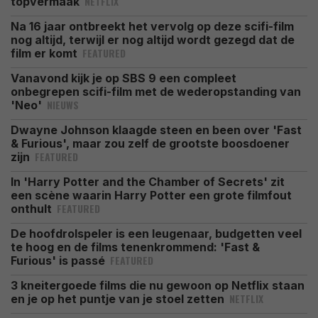
NETFLIX
topvermaak
Na 16 jaar ontbreekt het vervolg op deze scifi-film
nog altijd, terwijl er nog altijd wordt gezegd dat de
FEATURED
film er komt
Vanavond kijk je op SBS 9 een compleet
onbegrepen scifi-film met de wederopstanding van
NIEUWS
'Neo'
Dwayne Johnson klaagde steen en been over 'Fast
& Furious', maar zou zelf de grootste boosdoener
FEATURED
zijn
In 'Harry Potter and the Chamber of Secrets' zit
een scène waarin Harry Potter een grote filmfout
FEATURED
onthult
De hoofdrolspeler is een leugenaar, budgetten veel
te hoog en de films tenenkrommend: 'Fast &
FEATURED
Furious' is passé
3 kneitergoede films die nu gewoon op Netflix staan
NETFLIX
en je op het puntje van je stoel zetten