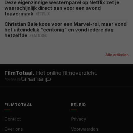
Deze eigenzinnige westernparel op Netflix zet je
waarschijnlijk direct aan voor een avond
NETFLIX
topvermaak
Christian Bale koos voor een Marvel-rol, maar vond
het uiteindelijk "eentonig" en vond iedere dag
FEATURED
hetzelfde
Alle artikelen
FilmTotaal.
Hét online filmoverzicht.
hosted by
FILMTOTAAL
BELEID
Contact
Privacy
Over ons
Voorwaarden