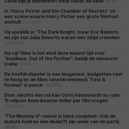
NIEUWS
Cavill kijk je binnenkort thuis vanaf de bank
In 'Harry Potter and the Chamber of Secrets' zit
een scène waarin Harry Potter een grote filmfout
FEATURED
onthult
Hij speelde in 'The Dark Knight, maar Eric Roberts
en zijn zus Julia Roberts waren niet altijd vrienden
CELEBRITY
Na vijf films is het eind deze maand tijd voor
'Insidious: Out of the Further': bekijk de nieuwste
VIDEO
trailer
De hoofdrolspeler is een leugenaar, budgetten veel
te hoog en de films tenenkrommend: 'Fast &
FEATURED
Furious' is passé
Door slechts één rol kan Chris Hemsworth nu ruim
15 miljoen Amerikaanse dollar per film vragen
CELEBRITY
'The Mummy 4'-reünie is bijna compleet: Ook de
laatste held en een dode(?) zijn weer van de partij
NIEUWS