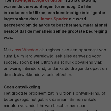
Toen
Avengers: Age of Ultron
in 2015 uitkwam,
waren de verwachtingen torenhoog. De film
introduceerde Ultron, een kunstmatige intelligentie
ingesproken door
James Spader
die werd
gecreëerd om de aarde te beschermen, maar al snel
besloot dat de mensheid zelf de grootste bedreiging
was.
Met
Joss Whedon
als regisseur en een opbrengst van
ruim 1,4 miljard wereldwijd leek alles aanwezig voor
succes. Toch bleef Ultron als schurk opvallend vlak
en weinig intimiderend, ondanks de dreigende opzet en
de indrukwekkende visuele effecten.
Geen ontwikkeling
Het grootste probleem zat in Ultron's ontwikkeling, of
beter gezegd: het gebrek daaraan. Binnen enkele
minuten verandert hij van beschermer naar