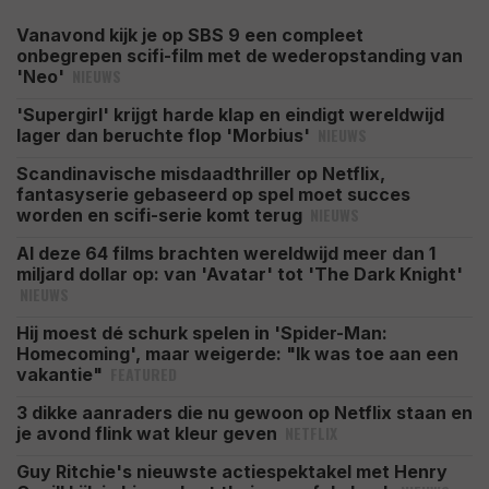
Vanavond kijk je op SBS 9 een compleet
onbegrepen scifi-film met de wederopstanding van
NIEUWS
'Neo'
'Supergirl' krijgt harde klap en eindigt wereldwijd
NIEUWS
lager dan beruchte flop 'Morbius'
Scandinavische misdaadthriller op Netflix,
fantasyserie gebaseerd op spel moet succes
NIEUWS
worden en scifi-serie komt terug
Al deze 64 films brachten wereldwijd meer dan 1
miljard dollar op: van 'Avatar' tot 'The Dark Knight'
NIEUWS
Hij moest dé schurk spelen in 'Spider-Man:
Homecoming', maar weigerde: "Ik was toe aan een
FEATURED
vakantie"
3 dikke aanraders die nu gewoon op Netflix staan en
NETFLIX
je avond flink wat kleur geven
Guy Ritchie's nieuwste actiespektakel met Henry