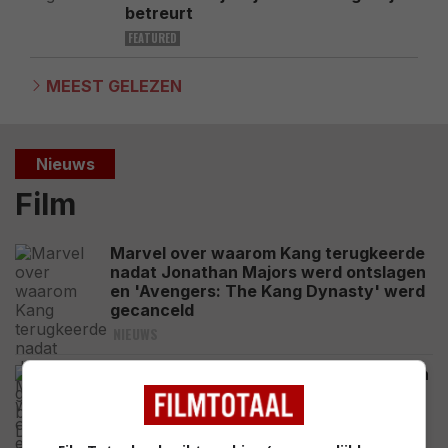
betreurt
FEATURED
MEEST GELEZEN
Nieuws
Film
Marvel over waarom Kang terugkeerde
nadat Jonathan Majors werd ontslagen
en 'Avengers: The Kang Dynasty' werd
gecanceld
NIEUWS
De grote baas van Disney praat floppen
van twee van de grootste Disney-films
van 2026 goed
NIEUWS