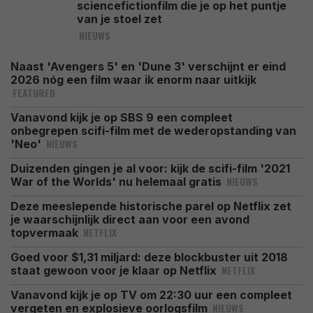
sciencefictionfilm die je op het puntje
van je stoel zet
NIEUWS
Naast 'Avengers 5' en 'Dune 3' verschijnt er eind
2026 nóg een film waar ik enorm naar uitkijk
FEATURED
Vanavond kijk je op SBS 9 een compleet
onbegrepen scifi-film met de wederopstanding van
NIEUWS
'Neo'
Duizenden gingen je al voor: kijk de scifi-film '2021
NIEUWS
War of the Worlds' nu helemaal gratis
Deze meeslepende historische parel op Netflix zet
je waarschijnlijk direct aan voor een avond
NETFLIX
topvermaak
Goed voor $1,31 miljard: deze blockbuster uit 2018
NETFLIX
staat gewoon voor je klaar op Netflix
Vanavond kijk je op TV om 22:30 uur een compleet
NIEUWS
vergeten en explosieve oorlogsfilm