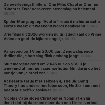
De overlevingsthrillers 'One Mile: Chapter One' en
'Chapter Two' veroveren streaming nu helemaal
NIEUWS
Spider-Man jaagt op 'Avatar'-record na historische
NIEUWS
eerste week: dit weekend wordt beslissend
Drie films uit 2026 worden nu grijsgedraaid op Prime
NIEUWS
Video en geef de kijkers ongelijk
Vanavond op TV om 20.00 uur: Zenuwslopende
NIEUWS
thriller die je hartslag flink omhoog jaagt
Sluit morgenavond om 23:45 uur op SBS 9 je
weekend af met een sciencefictionfilm die je op het
NIEUWS
puntje van je stoel zet
Actieserie terug met seizoen 4, The Big Bang
Theory had andere hoofdpersoon, Netflix komt met
NIEUWS
adaptatie scifi-klassieker
Nicolas Cage sloeg Christopher Nolan af en hij
denkt dat hij daarmee meer dan een filmrol verloor