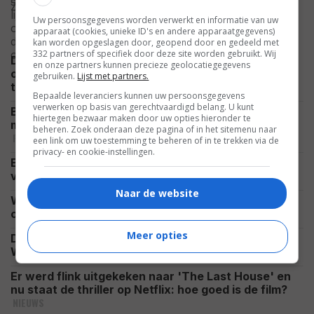
gecast: de volgende Sauron?
Uw persoonsgegevens worden verwerkt en informatie van uw
NIEUWS
apparaat (cookies, unieke ID's en andere apparaatgegevens)
kan worden opgeslagen door, geopend door en gedeeld met
332 partners of specifiek door deze site worden gebruikt. Wij
De nieuwe 'X-Men'-film vindt zijn Cyclops:
en onze partners kunnen precieze geolocatiegegevens
opkomende en gewilde naam gaat de leider van het
gebruiken.
Lijst met partners.
NIEUWS
team spelen
Bepaalde leveranciers kunnen uw persoonsgegevens
verwerken op basis van gerechtvaardigd belang. U kunt
Blockbusters overschaduwen romantisch pareltje
hiertegen bezwaar maken door uw opties hieronder te
met perfecte 100%-score op Rotten Tomatoes
beheren. Zoek onderaan deze pagina of in het sitemenu naar
FEATURED
een link om uw toestemming te beheren of in te trekken via de
privacy- en cookie-instellingen.
Extra opnames voor peperdure 'Narnia' zorgen
NIEUWS
voor onrust: testpubliek nog niet overtuigd
Naar de website
Witte Huis zet Spider-Man in voor omstreden ICE-
NIEUWS
campagne: Marvel-fans eisen rechtszaak
Meer opties
Duizenden gingen je al voor: kijk de scifi-film '2021
NIEUWS
War of the Worlds' nu helemaal gratis
Er werd flink uitgekeken naar 'The Last House' en
nu staat de thriller op Netflix: hoe goed is de film?
NIEUWS