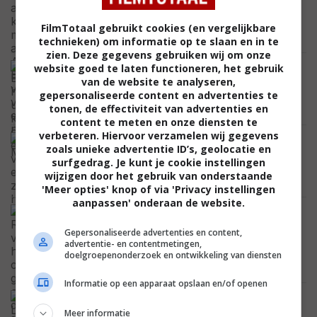
Baldwin vraagt zijn vrouw om een
negende
FilmTotaal gebruikt cookies (en vergelijkbare
CELEBRITY
technieken) om informatie op te slaan en in te
zien. Deze gegevens gebruiken wij om onze
Beestachtige horrorhit uit 2019 krijgt
website goed te laten functioneren, het gebruik
officieel een vervolg en vindt zijn twee
van de website te analyseren,
hoofdrolspelers
gepersonaliseerde content en advertenties te
tonen, de effectiviteit van advertenties en
NIEUWS
content te meten en onze diensten te
verbeteren. Hiervoor verzamelen wij gegevens
Psychologische dramathriller 'Mother
zoals unieke advertentie ID’s, geolocatie en
Mary' staat heel snel online: visueel
surfgedrag. Je kunt je cookie instellingen
spektakel met Anne Hathaway
wijzigen door het gebruik van onderstaande
NETFLIX
'Meer opties' knop of via 'Privacy instellingen
aanpassen' onderaan de website.
Denise Richards verbouwde haar
complete gezicht en onthult nu de
Gepersonaliseerde advertenties en content,
schokkende lijst met operaties die ze
advertentie- en contentmetingen,
onderging
doelgroepenonderzoek en ontwikkeling van diensten
CELEBRITY
Informatie op een apparaat opslaan en/of openen
De grote schurk van de Nintendo-film
'The Legend of Zelda' is eindelijk
Meer informatie