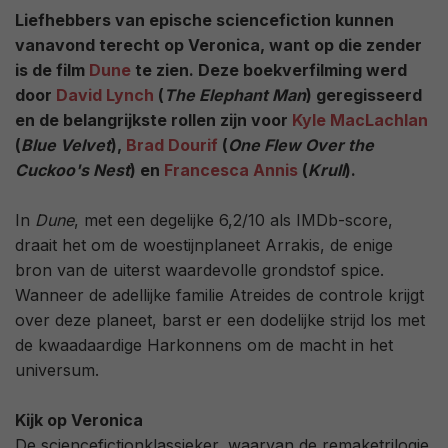
Liefhebbers van epische sciencefiction kunnen
vanavond terecht op Veronica, want op die zender
is de film
Dune
te zien. Deze boekverfilming werd
door
David Lynch
(
The Elephant Man
) geregisseerd
en de belangrijkste rollen zijn voor
Kyle MacLachlan
(
Blue Velvet
),
Brad Dourif
(
One Flew Over the
Cuckoo's Nest
) en
Francesca Annis
(
Krull
).
In
Dune
, met een degelijke 6,2/10 als IMDb-score,
draait het om de woestijnplaneet Arrakis, de enige
bron van de uiterst waardevolle grondstof spice.
Wanneer de adellijke familie Atreides de controle krijgt
over deze planeet, barst er een dodelijke strijd los met
de kwaadaardige Harkonnens om de macht in het
universum.
Kijk op Veronica
De sciencefictionklassieker, waarvan de remaketrilogie