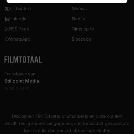
X (Twitter)
Nieuws
LinkedIn
Netflix
RSS-feed
Films op tv
WhatsApp
Bioscoop
Een uitgave van
Stillpoint Media
© 2000–2026
Disclaimer: FilmTotaal is onafhankelijk en onze content
wordt, tenzij anders aangegeven, niet betaald of gesponsord
door filmdistributeurs of streamingdiensten.