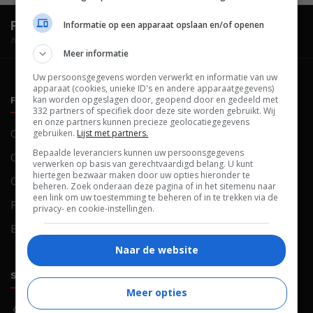
FilmTotaal.
Hét online filmoverzicht.
Informatie op een apparaat opslaan en/of openen
hosted by
Meer informatie
Uw persoonsgegevens worden verwerkt en informatie van uw
apparaat (cookies, unieke ID's en andere apparaatgegevens)
kan worden opgeslagen door, geopend door en gedeeld met
FILMTOTAAL
BELEID
332 partners of specifiek door deze site worden gebruikt. Wij
en onze partners kunnen precieze geolocatiegegevens
Contact
gebruiken.
Lijst met partners.
Privacy
Bepaalde leveranciers kunnen uw persoonsgegevens
Over ons
Voorwaarden
verwerken op basis van gerechtvaardigd belang. U kunt
hiertegen bezwaar maken door uw opties hieronder te
Colofon
Cookies
beheren. Zoek onderaan deze pagina of in het sitemenu naar
een link om uw toestemming te beheren of in te trekken via de
FAQ
Cookievoorkeuren
privacy- en cookie-instellingen.
Blog
Naar de website
SOCIALS
ONTDEKKEN
Meer opties
Facebook
Recensies