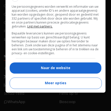
Contact
Privacy
Uw persoonsgegevens worden verwerkt en informatie van uw
apparaat (cookies, unieke ID's en andere apparaatgegevens)
Over ons
Voorwaarden
kan worden opgeslagen door, geopend door en gedeeld met
332 partners of specifiek door deze site worden gebruikt. Wij
Colofon
en onze partners kunnen precieze geolocatiegegevens
Cookies
gebruiken.
Lijst met partners.
FAQ
Cookievoorkeuren
Bepaalde leveranciers kunnen uw persoonsgegevens
verwerken op basis van gerechtvaardigd belang. U kunt
Blog
hiertegen bezwaar maken door uw opties hieronder te
beheren. Zoek onderaan deze pagina of in het sitemenu naar
een link om uw toestemming te beheren of in te trekken via de
privacy- en cookie-instellingen.
SOCIALS
ONTDEKKEN
Naar de website
Facebook
Recensies
X (Twitter)
Nieuws
Meer opties
LinkedIn
Netflix
RSS-feed
Films op tv
WhatsApp
Bioscoop