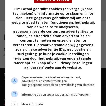
FilmTotaal gebruikt cookies (en vergelijkbare
technieken) om informatie op te slaan en in te
zien. Deze gegevens gebruiken wij om onze
website goed te laten functioneren, het gebruik
van de website te analyseren,
Tower Block
gepersonaliseerde content en advertenties te
Nieuwsberichten
tonen, de effectiviteit van advertenties en
content te meten en onze diensten te
verbeteren. Hiervoor verzamelen wij gegevens
zoals unieke advertentie ID’s, geolocatie en
Trailer voor thriller Tower Block
surfgedrag. Je kunt je cookie instellingen
JAN-PETER ROOK,
31.08.2012
wijzigen door het gebruik van onderstaande
'Meer opties' knop of via 'Privacy instellingen
aanpassen' onderaan de website.
FilmTotaal.
Hét online filmoverzicht.
Gepersonaliseerde advertenties en content,
hosted by
advertentie- en contentmetingen,
doelgroepenonderzoek en ontwikkeling van diensten
Informatie op een apparaat opslaan en/of openen
FILMTOTAAL
BELEID
Meer informatie