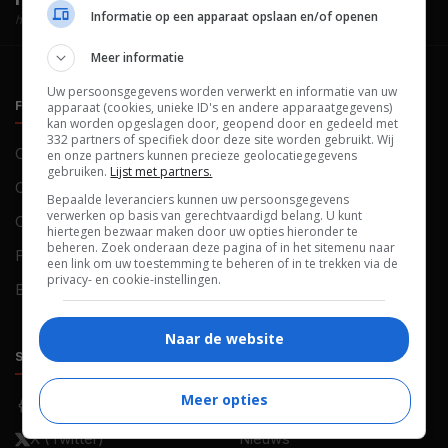
Informatie op een apparaat opslaan en/of openen
hosted by
Meer informatie
Uw persoonsgegevens worden verwerkt en informatie van uw
FILMTOTAAL
BELEID
apparaat (cookies, unieke ID's en andere apparaatgegevens)
kan worden opgeslagen door, geopend door en gedeeld met
332 partners of specifiek door deze site worden gebruikt. Wij
Contact
Privacy
en onze partners kunnen precieze geolocatiegegevens
gebruiken.
Lijst met partners.
Over ons
Voorwaarden
Bepaalde leveranciers kunnen uw persoonsgegevens
verwerken op basis van gerechtvaardigd belang. U kunt
Colofon
Cookies
hiertegen bezwaar maken door uw opties hieronder te
beheren. Zoek onderaan deze pagina of in het sitemenu naar
FAQ
Cookievoorkeuren
een link om uw toestemming te beheren of in te trekken via de
privacy- en cookie-instellingen.
Blog
Naar de website
SOCIALS
ONTDEKKEN
Meer opties
Facebook
Recensies
X (Twitter)
Nieuws