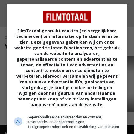
FilmTotaal gebruikt cookies (en vergelijkbare
technieken) om informatie op te slaan en in te
Battle of Vienna
zien. Deze gegevens gebruiken wij om onze
video's (1)
website goed te laten functioneren, het gebruik
van de website te analyseren,
gepersonaliseerde content en advertenties te
TRAILER
tonen, de effectiviteit van advertenties en
content te meten en onze diensten te
verbeteren. Hiervoor verzamelen wij gegevens
zoals unieke advertentie ID’s, geolocatie en
surfgedrag. Je kunt je cookie instellingen
wijzigen door het gebruik van onderstaande
'Meer opties' knop of via 'Privacy instellingen
aanpassen' onderaan de website.
01:43
Gepersonaliseerde advertenties en content,
advertentie- en contentmetingen,
doelgroepenonderzoek en ontwikkeling van diensten
FilmTotaal.
Hét online filmoverzicht.