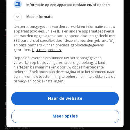
Informatie op een apparaat opslaan en/of openen
hosted by
Meer informatie
Uw persoonsgegevens worden verwerkt en informatie van uw
FILMTOTAAL
BELEID
apparaat (cookies, unieke ID's en andere apparaatgegevens)
kan worden opgeslagen door, geopend door en gedeeld met
332 partners of specifiek door deze site worden gebruikt. Wij
Contact
Privacy
en onze partners kunnen precieze geolocatiegegevens
gebruiken.
Lijst met partners.
Over ons
Voorwaarden
Bepaalde leveranciers kunnen uw persoonsgegevens
verwerken op basis van gerechtvaardigd belang. U kunt
Colofon
Cookies
hiertegen bezwaar maken door uw opties hieronder te
beheren. Zoek onderaan deze pagina of in het sitemenu naar
FAQ
Cookievoorkeuren
een link om uw toestemming te beheren of in te trekken via de
privacy- en cookie-instellingen.
Blog
Naar de website
SOCIALS
ONTDEKKEN
Meer opties
Facebook
Recensies
X (Twitter)
Nieuws