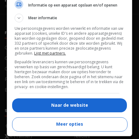
Informatie op een apparaat opslaan en/of openen
hosted by
Meer informatie
Uw persoonsgegevens worden verwerkt en informatie van uw
FILMTOTAAL
BELEID
apparaat (cookies, unieke ID's en andere apparaatgegevens)
kan worden opgeslagen door, geopend door en gedeeld met
332 partners of specifiek door deze site worden gebruikt. Wij
Contact
Privacy
en onze partners kunnen precieze geolocatiegegevens
gebruiken.
Lijst met partners.
Over ons
Voorwaarden
Bepaalde leveranciers kunnen uw persoonsgegevens
verwerken op basis van gerechtvaardigd belang. U kunt
Colofon
Cookies
hiertegen bezwaar maken door uw opties hieronder te
beheren. Zoek onderaan deze pagina of in het sitemenu naar
FAQ
Cookievoorkeuren
een link om uw toestemming te beheren of in te trekken via de
privacy- en cookie-instellingen.
Blog
Naar de website
SOCIALS
ONTDEKKEN
Meer opties
Facebook
Recensies
X (Twitter)
Nieuws