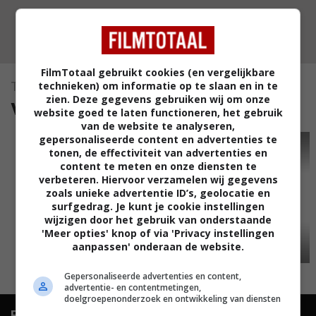
FilmTotaal gebruikt cookies (en vergelijkbare
technieken) om informatie op te slaan en in te
The Art of Racing in the Rain
zien. Deze gegevens gebruiken wij om onze
video's (1)
website goed te laten functioneren, het gebruik
van de website te analyseren,
gepersonaliseerde content en advertenties te
TRAILER
tonen, de effectiviteit van advertenties en
content te meten en onze diensten te
verbeteren. Hiervoor verzamelen wij gegevens
zoals unieke advertentie ID’s, geolocatie en
surfgedrag. Je kunt je cookie instellingen
wijzigen door het gebruik van onderstaande
'Meer opties' knop of via 'Privacy instellingen
aanpassen' onderaan de website.
02:14
Gepersonaliseerde advertenties en content,
advertentie- en contentmetingen,
doelgroepenonderzoek en ontwikkeling van diensten
FilmTotaal.
Hét online filmoverzicht.