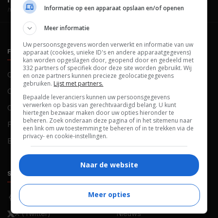
Informatie op een apparaat opslaan en/of openen
hosted by
Meer informatie
Uw persoonsgegevens worden verwerkt en informatie van uw
FILMTOTAAL
BELEID
apparaat (cookies, unieke ID's en andere apparaatgegevens)
kan worden opgeslagen door, geopend door en gedeeld met
332 partners of specifiek door deze site worden gebruikt. Wij
Contact
Privacy
en onze partners kunnen precieze geolocatiegegevens
gebruiken.
Lijst met partners.
Over ons
Voorwaarden
Bepaalde leveranciers kunnen uw persoonsgegevens
verwerken op basis van gerechtvaardigd belang. U kunt
Colofon
Cookies
hiertegen bezwaar maken door uw opties hieronder te
beheren. Zoek onderaan deze pagina of in het sitemenu naar
FAQ
Cookievoorkeuren
een link om uw toestemming te beheren of in te trekken via de
privacy- en cookie-instellingen.
Blog
Naar de website
SOCIALS
ONTDEKKEN
Meer opties
Facebook
Recensies
X (Twitter)
Nieuws