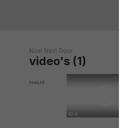
Noel Next Door
video's (1)
TRAILER
02:11