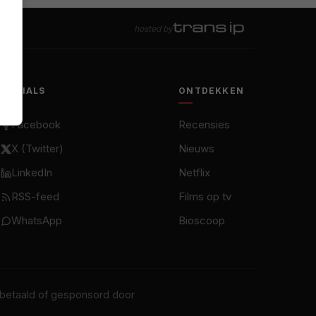
hosted by
SOCIALS
ONTDEKKEN
Facebook
Recensies
X (Twitter)
Nieuws
LinkedIn
Netflix
RSS-feed
Films op tv
WhatsApp
Bioscoop
t betaald of gesponsord door