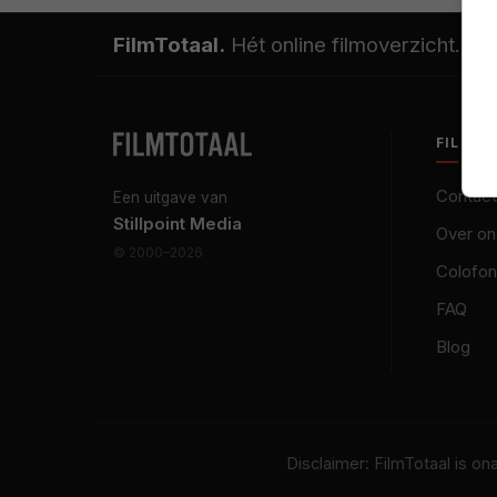
FilmTotaal.
Hét online filmoverzicht.
FILMT
Contact
Een uitgave van
Stillpoint Media
Over on
© 2000–2026
Colofon
FAQ
Blog
Disclaimer: FilmTotaal is o