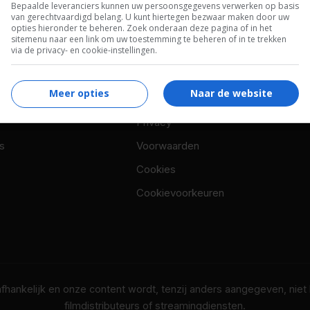
Bepaalde leveranciers kunnen uw persoonsgegevens verwerken op basis
van gerechtvaardigd belang. U kunt hiertegen bezwaar maken door uw
opties hieronder te beheren. Zoek onderaan deze pagina of in het
sitemenu naar een link om uw toestemming te beheren of in te trekken
via de privacy- en cookie-instellingen.
OTAAL
BELEID
Meer opties
Naar de website
Privacy
s
Voorwaarden
Cookies
Cookievoorkeuren
nafhankelijk en onze content wordt, tenzij anders aangegeven, nie
filmdistributeurs of streamingdiensten.