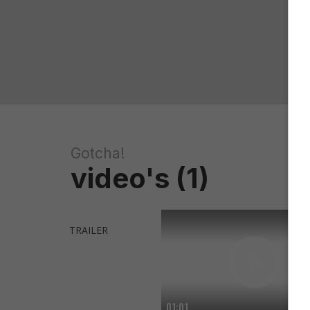
Gotcha!
video's (1)
TRAILER
01:01