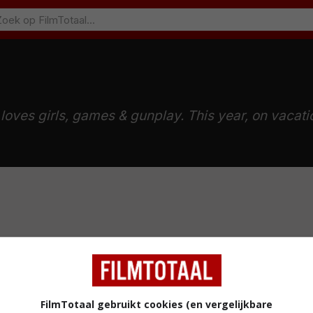
oves girls, games & gunplay. This year, on vacation
FilmTotaal gebruikt cookies (en vergelijkbare