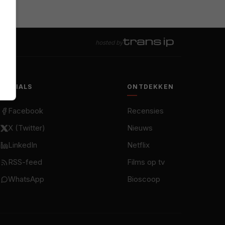
hosted by
SOCIALS
ONTDEKKEN
Facebook
Recensies
X (Twitter)
Nieuws
LinkedIn
Netflix
RSS-feed
Films op tv
WhatsApp
Bioscoop