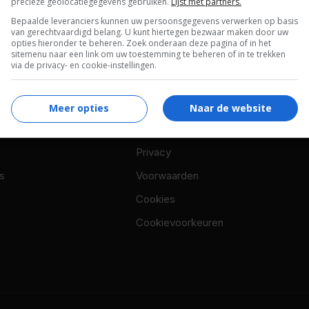
precieze geolocatiegegevens gebruiken.
Lijst met partners.
Bepaalde leveranciers kunnen uw persoonsgegevens verwerken op basis
van gerechtvaardigd belang. U kunt hiertegen bezwaar maken door uw
opties hieronder te beheren. Zoek onderaan deze pagina of in het
sitemenu naar een link om uw toestemming te beheren of in te trekken
via de privacy- en cookie-instellingen.
Meer opties
Naar de website
OTAAL
BELEID
Privacy
s
Voorwaarden
Cookies
Cookievoorkeuren