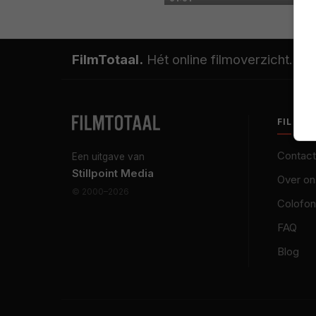
FilmTotaal.
Hét online filmoverzicht.
FILMT
Contact
Een uitgave van
Stillpoint Media
Over on
© 2000–2026
Colofon
FAQ
Blog