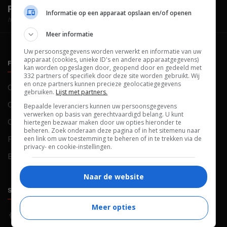
FilmTotaal.
Hét online filmoverzicht.
Informatie op een apparaat opslaan en/of openen
hosted by
Meer informatie
Uw persoonsgegevens worden verwerkt en informatie van uw
apparaat (cookies, unieke ID's en andere apparaatgegevens)
FILMTOTAAL
BELEID
kan worden opgeslagen door, geopend door en gedeeld met
332 partners of specifiek door deze site worden gebruikt. Wij
en onze partners kunnen precieze geolocatiegegevens
Contact
Privacy
gebruiken.
Lijst met partners.
Over ons
Voorwaarden
Bepaalde leveranciers kunnen uw persoonsgegevens
verwerken op basis van gerechtvaardigd belang. U kunt
Colofon
Cookies
hiertegen bezwaar maken door uw opties hieronder te
beheren. Zoek onderaan deze pagina of in het sitemenu naar
een link om uw toestemming te beheren of in te trekken via de
FAQ
Cookievoorkeuren
privacy- en cookie-instellingen.
Blog
Naar de website
SOCIALS
ONTDEKKEN
Meer opties
Facebook
Recensies