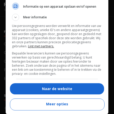
FilmTotaal.
Hét online filmoverzicht.
Informatie op een apparaat opslaan en/of openen
hosted by
Meer informatie
Uw persoonsgegevens worden verwerkt en informatie van uw
apparaat (cookies, unieke ID's en andere apparaatgegevens)
FILMTOTAAL
BELEID
kan worden opgeslagen door, geopend door en gedeeld met
332 partners of specifiek door deze site worden gebruikt. Wij
en onze partners kunnen precieze geolocatiegegevens
Contact
Privacy
gebruiken.
Lijst met partners.
Over ons
Voorwaarden
Bepaalde leveranciers kunnen uw persoonsgegevens
verwerken op basis van gerechtvaardigd belang. U kunt
Colofon
Cookies
hiertegen bezwaar maken door uw opties hieronder te
beheren. Zoek onderaan deze pagina of in het sitemenu naar
een link om uw toestemming te beheren of in te trekken via de
FAQ
Cookievoorkeuren
privacy- en cookie-instellingen.
Blog
Naar de website
SOCIALS
ONTDEKKEN
Meer opties
Facebook
Recensies