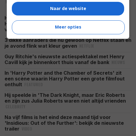
NIEUWS
Naar de website
Hij moest dé schurk spelen in 'Spider-Man:
Homecoming', maar weigerde: "Ik was toe aan een
Meer opties
FEATURED
vakantie"
3 dikke aanraders die nu gewoon op Netflix staan en
NETFLIX
je avond flink wat kleur geven
Guy Ritchie's nieuwste actiespektakel met Henry
NIEUWS
Cavill kijk je binnenkort thuis vanaf de bank
In 'Harry Potter and the Chamber of Secrets' zit
een scène waarin Harry Potter een grote filmfout
FEATURED
onthult
Hij speelde in 'The Dark Knight, maar Eric Roberts
en zijn zus Julia Roberts waren niet altijd vrienden
CELEBRITY
Na vijf films is het eind deze maand tijd voor
'Insidious: Out of the Further': bekijk de nieuwste
VIDEO
trailer