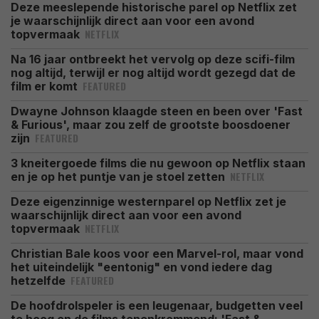
Deze meeslepende historische parel op Netflix zet
je waarschijnlijk direct aan voor een avond
NETFLIX
topvermaak
Na 16 jaar ontbreekt het vervolg op deze scifi-film
nog altijd, terwijl er nog altijd wordt gezegd dat de
FEATURED
film er komt
Dwayne Johnson klaagde steen en been over 'Fast
& Furious', maar zou zelf de grootste boosdoener
FEATURED
zijn
3 kneitergoede films die nu gewoon op Netflix staan
NETFLIX
en je op het puntje van je stoel zetten
Deze eigenzinnige westernparel op Netflix zet je
waarschijnlijk direct aan voor een avond
NETFLIX
topvermaak
Christian Bale koos voor een Marvel-rol, maar vond
het uiteindelijk "eentonig" en vond iedere dag
FEATURED
hetzelfde
De hoofdrolspeler is een leugenaar, budgetten veel