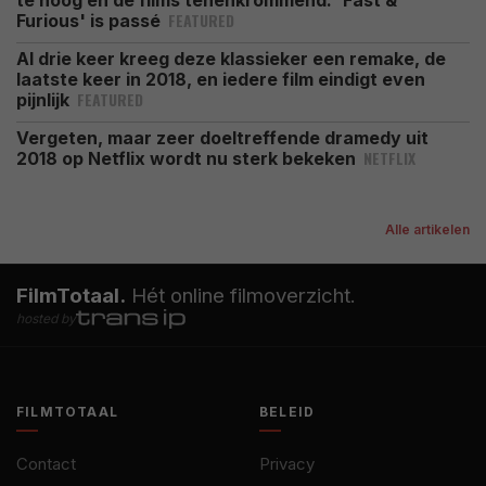
te hoog en de films tenenkrommend: 'Fast &
FEATURED
Furious' is passé
Al drie keer kreeg deze klassieker een remake, de
laatste keer in 2018, en iedere film eindigt even
FEATURED
pijnlijk
Vergeten, maar zeer doeltreffende dramedy uit
NETFLIX
2018 op Netflix wordt nu sterk bekeken
Alle artikelen
FilmTotaal.
Hét online filmoverzicht.
hosted by
FILMTOTAAL
BELEID
Contact
Privacy