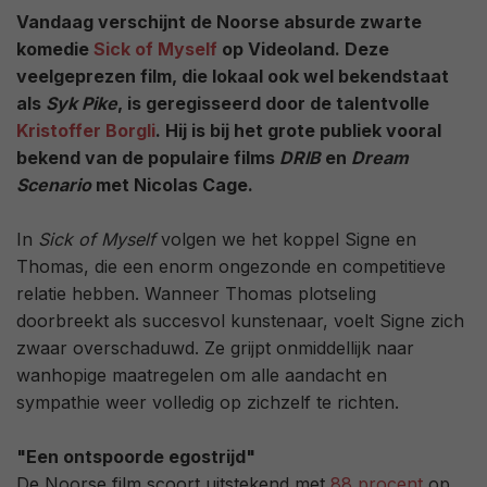
Vandaag verschijnt de Noorse absurde zwarte
komedie
Sick of Myself
op Videoland. Deze
veelgeprezen film, die lokaal ook wel bekendstaat
als
Syk Pike
, is geregisseerd door de talentvolle
Kristoffer Borgli
. Hij is bij het grote publiek vooral
bekend van de populaire films
DRIB
en
Dream
Scenario
met Nicolas Cage.
In
Sick of Myself
volgen we het koppel Signe en
Thomas, die een enorm ongezonde en competitieve
relatie hebben. Wanneer Thomas plotseling
doorbreekt als succesvol kunstenaar, voelt Signe zich
zwaar overschaduwd. Ze grijpt onmiddellijk naar
wanhopige maatregelen om alle aandacht en
sympathie weer volledig op zichzelf te richten.
"Een ontspoorde egostrijd"
De Noorse film scoort uitstekend met
88 procent
op