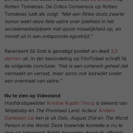
Rotten Tomatoes. De Critics Consensus op Rotten
Tomatoes luidt als volgt:
"Met een flinke dosis zwarte
humor wekt deze felle satire over ijdelheid in het
socialemediatijdperk met opzet misselijkheid op, en
mondt uit in een ontspoorde egostrijd."
Recensent Sil Smit is gematigd positief en deelt
3,5
sterren
uit. In zijn beoordeling op FilmTotaal schrijft hij
de volgende conclusie:
"Het is een coherent geheel dat
vermaakt en verrast, maar soms ook bezwijkt onder
een overmaat van satire."
Nu te zien op Videoland
Hoofdrolspeelster
Kristine Kujath Thorp
is bekend van
Ninjababy
en
The Promised Land
. Acteur
Anders
Danielsen Lie
ken je uit
Oslo, August 31st
en
The Worst
Person in the World
. Deze boeiende komedie is nu te
zien op Videoland. Bekijk hieronder direct de officiële