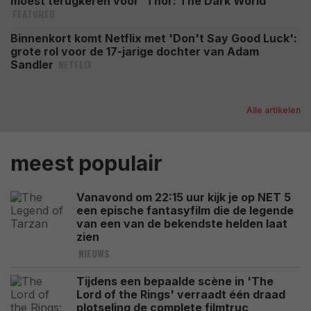
moest terugkeren voor 'Thor: The Dark World'
FEATURED
Binnenkort komt Netflix met 'Don't Say Good Luck':
grote rol voor de 17-jarige dochter van Adam
NETFLIX
Sandler
Alle artikelen
meest populair
Vanavond om 22:15 uur kijk je op NET 5
een epische fantasyfilm die de legende
van een van de bekendste helden laat
zien
NIEUWS
Tijdens een bepaalde scène in 'The
Lord of the Rings' verraadt één draad
plotseling de complete filmtruc