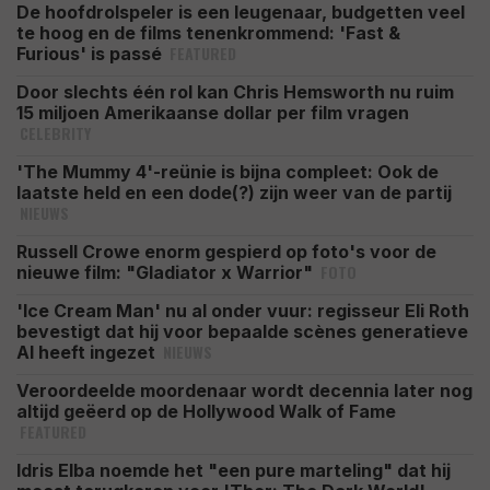
De hoofdrolspeler is een leugenaar, budgetten veel
te hoog en de films tenenkrommend: 'Fast &
FEATURED
Furious' is passé
Door slechts één rol kan Chris Hemsworth nu ruim
15 miljoen Amerikaanse dollar per film vragen
CELEBRITY
'The Mummy 4'-reünie is bijna compleet: Ook de
laatste held en een dode(?) zijn weer van de partij
NIEUWS
Russell Crowe enorm gespierd op foto's voor de
FOTO
nieuwe film: "Gladiator x Warrior"
'Ice Cream Man' nu al onder vuur: regisseur Eli Roth
bevestigt dat hij voor bepaalde scènes generatieve
NIEUWS
AI heeft ingezet
Veroordeelde moordenaar wordt decennia later nog
altijd geëerd op de Hollywood Walk of Fame
FEATURED
Idris Elba noemde het "een pure marteling" dat hij