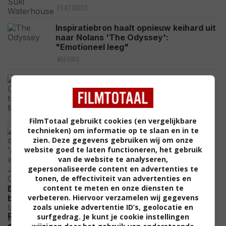
FEATURED
Inspiratiebron haalt opnieuw keihard uit
naar Nolans 'The Odyssey':
"Emotioneel leeg"
NIEUWS
Deze poster voor 'The Mummy' wordt
verbannen in het VK, regisseur
reageert: "Ze is al bij je binnen"
NIEUWS
FilmTotaal gebruikt cookies (en vergelijkbare
technieken) om informatie op te slaan en in te
Na de derde 'Avatar' weet James
zien. Deze gegevens gebruiken wij om onze
Cameron exact wat hij in "zijn laatste
website goed te laten functioneren, het gebruik
periode" als regisseur wil doen
van de website te analyseren,
NIEUWS
gepersonaliseerde content en advertenties te
tonen, de effectiviteit van advertenties en
content te meten en onze diensten te
Deze week verschijnen er veel nieuwe films in de
verbeteren. Hiervoor verzamelen wij gegevens
NIEUWS
bioscoop: dit zijn alle 10 titels op een rij
zoals unieke advertentie ID’s, geolocatie en
Romy Monteiro viert haar zomervakantie op de sub
surfgedrag. Je kunt je cookie instellingen
CELEBRITY
en deelt prachtig uitzicht: "All I Need"