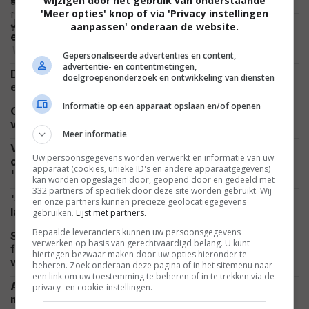
wijzigen door het gebruik van onderstaande
'Meer opties' knop of via 'Privacy instellingen
Jason Statham gaat weer helemaal los in 'Mutiny'
aanpassen' onderaan de website.
en laat zien waarom hij nog altijd dé actieheld is
VIDEO
Gepersonaliseerde advertenties en content,
advertentie- en contentmetingen,
De nieuwste Godzilla-film wordt groter en woester,
doelgroepenonderzoek en ontwikkeling van diensten
NIEUWS
en duurt ook nog eens flink lang
Informatie op een apparaat opslaan en/of openen
Ook Netflix profiteert flink van het enorme succes
NETFLIX
van 'Spider-Man: Brand New Day'
Meer informatie
Vanavond kijk je op SBS 9 een compleet
Uw persoonsgegevens worden verwerkt en informatie van uw
onbegrepen scifi-film met de wederopstanding van
apparaat (cookies, unieke ID's en andere apparaatgegevens)
NIEUWS
'Neo'
kan worden opgeslagen door, geopend door en gedeeld met
332 partners of specifiek door deze site worden gebruikt. Wij
'Supergirl' krijgt harde klap en eindigt wereldwijd
en onze partners kunnen precieze geolocatiegegevens
NIEUWS
lager dan beruchte flop 'Morbius'
gebruiken.
Lijst met partners.
Bepaalde leveranciers kunnen uw persoonsgegevens
Scandinavische misdaadthriller op Netflix,
verwerken op basis van gerechtvaardigd belang. U kunt
fantasyserie gebaseerd op spel moet succes
hiertegen bezwaar maken door uw opties hieronder te
NIEUWS
worden en scifi-serie komt terug
beheren. Zoek onderaan deze pagina of in het sitemenu naar
een link om uw toestemming te beheren of in te trekken via de
Al deze 64 films brachten wereldwijd meer dan 1
privacy- en cookie-instellingen.
miljard dollar op: van 'Avatar' tot 'The Dark Knight'