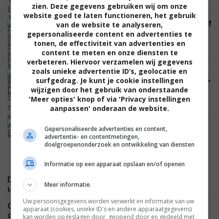
NIEUWS
zien. Deze gegevens gebruiken wij om onze
website goed te laten functioneren, het gebruik
Nicolas Cage sloeg Christopher Nolan af
van de website te analyseren,
en hij denkt dat hij daarmee meer dan
gepersonaliseerde content en advertenties te
een filmrol verloor
tonen, de effectiviteit van advertenties en
content te meten en onze diensten te
FEATURED
verbeteren. Hiervoor verzamelen wij gegevens
zoals unieke advertentie ID’s, geolocatie en
Dit zijn de 34 bevestigde acteurs in de
surfgedrag. Je kunt je cookie instellingen
enorme cast van 'Avengers: Doomsday'
wijzigen door het gebruik van onderstaande
(tot nu toe)
'Meer opties' knop of via 'Privacy instellingen
NIEUWS
aanpassen' onderaan de website.
Genoten van 'Spider-Man: Brand New
Gepersonaliseerde advertenties en content,
Day'? Dan raad ik je ook deze duistere
advertentie- en contentmetingen,
superheldenfilm aan
doelgroepenonderzoek en ontwikkeling van diensten
FEATURED
Informatie op een apparaat opslaan en/of openen
Disney+ pakt binnenkort uit met de derde film in de
Meer informatie
NIEUWS
uiterst succesvolle 'Camp Rock'-filmreeks
Uw persoonsgegevens worden verwerkt en informatie van uw
Geen computereffecten: Sigourney Weaver deed
apparaat (cookies, unieke ID's en andere apparaatgegevens)
dit basketbalshot als een echte pro voor 'Alien:
kan worden opgeslagen door, geopend door en gedeeld met