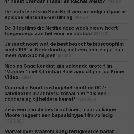
NIEUWS
4' naast Brendan Fraser en Rachel Weisz?
De laatste rol van Sam Neill zien we volgend jaar in
NIEUWS
epische Nintendo-verfilming
De 3 topfilms die Netflix deze week nieuw heeft
NETFLIX
toegevoegd aan het enorme aanbod
Je raadt nooit wat de best bezochte bioscoopfilm
sinds 1991 in Nederland is, met een opbrengst van
NIEUWS
meer dan $30 miljoen
Nicolas Cage kondigt zijn volgende grote film
'Madden' met Christian Bale aan: dit jaar op Prime
VIDEO
Video
Voormalig Bond-castingchef vindt de 007-
kandidaten maar niets: totaal niet "als een
FEATURED
donderslag bij heldere hemel"
Ze is een van de beste actrices, maar Julianne
Moore negeert een bepaald type film volledig
FEATURED
Marvel over waarom Kang terugkeerde nadat