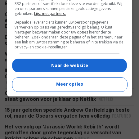
FEATURED
Resurrection'
332 partners of specifiek door deze site worden gebruikt. Wij
en onze partners kunnen precieze geolocatiegegevens
gebruiken.
Lijst met partners.
Oded Fehr onthult 1 dag na de aankondiging gelijk
een blik op zijn 25 jaar oudere personage Ardeth
Bepaalde leveranciers kunnen uw persoonsgegevens
FOTO
Bay in 'The Mummy 4'
verwerken op basis van gerechtvaardigd belang. U kunt
hiertegen bezwaar maken door uw opties hieronder te
Dit is de 16-jarige zoon van Sandra Bullock die
beheren. Zoek onderaan deze pagina of in het sitemenu naar
een link om uw toestemming te beheren of in te trekken via de
CELEBRITY
eigenlijk nooit in de media verschijnt
privacy- en cookie-instellingen.
We kennen deze actrice allemaal uit 'The Exorcist',
CELEBRITY
maar nu heeft ze zelf iets akeligs in huis
Naar de website
Ik ben 'Avatar'-fan, maar het wordt tijd dat James
Cameron de franchise aan een ander overhandigt
FEATURED
Meer opties
Goed voor $1,31 miljard: deze blockbuster uit 2018
NETFLIX
staat gewoon voor je klaar op Netflix
16 jaar geleden speelde Andrew Garfield zijn beste
FEATURED
rol, maar de Oscars vergaten hem volledig
Het vervolg op 'Jurassic World: Rebirth' wordt
getroffen door grote tegenslag na verschil van
NIEUWS
inzicht achter de schermen