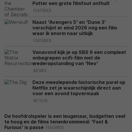
Potter een grote filmfout onthult
FEATURED
Naast 'Avengers 5' en 'Dune 3'
verschijnt er eind 2026 nóg een film
waar ik enorm naar uitkijk
FEATURED
Vanavond kijk je op SBS 9 een compleet
onbegrepen scifi-film met de
wederopstanding van 'Neo'
NIEUWS
Deze meeslepende historische parel op
Netflix zet je waarschijnlijk direct aan
voor een avond topvermaak
NETFLIX
De hoofdrolspeler is een leugenaar, budgetten veel
te hoog en de films tenenkrommend: 'Fast &
FEATURED
Furious' is passé