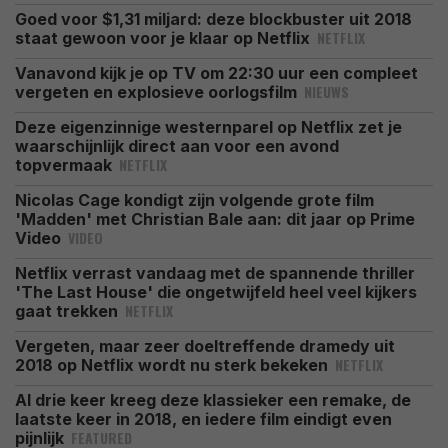
Goed voor $1,31 miljard: deze blockbuster uit 2018
NETFLIX
staat gewoon voor je klaar op Netflix
Vanavond kijk je op TV om 22:30 uur een compleet
NIEUWS
vergeten en explosieve oorlogsfilm
Deze eigenzinnige westernparel op Netflix zet je
waarschijnlijk direct aan voor een avond
NETFLIX
topvermaak
Nicolas Cage kondigt zijn volgende grote film
'Madden' met Christian Bale aan: dit jaar op Prime
VIDEO
Video
Netflix verrast vandaag met de spannende thriller
'The Last House' die ongetwijfeld heel veel kijkers
NETFLIX
gaat trekken
Vergeten, maar zeer doeltreffende dramedy uit
NETFLIX
2018 op Netflix wordt nu sterk bekeken
Al drie keer kreeg deze klassieker een remake, de
laatste keer in 2018, en iedere film eindigt even
FEATURED
pijnlijk