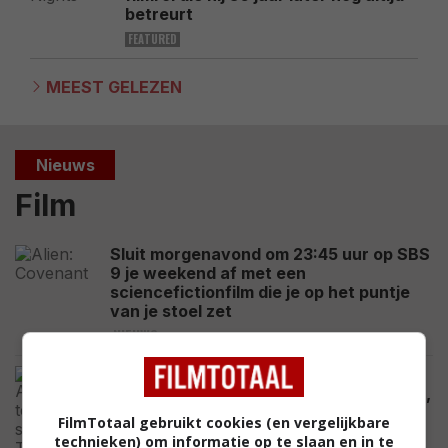
betreurt
FEATURED
MEEST GELEZEN
Nieuws
Film
Sluit morgenavond om 23:45 uur op SBS
9 je weekend af met een
sciencefictionfilm die je op het puntje
van je stoel zet
NIEUWS
Actieserie terug met seizoen 4, The Big
Bang Theory had andere hoofdpersoon,
Netflix komt met adaptatie scifi-
FilmTotaal gebruikt cookies (en vergelijkbare
klassieker
technieken) om informatie op te slaan en in te