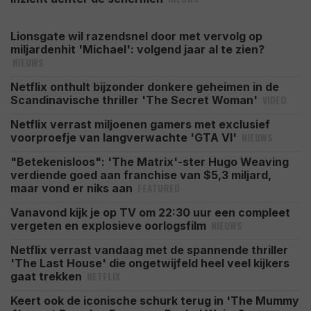
Lionsgate wil razendsnel door met vervolg op
miljardenhit 'Michael': volgend jaar al te zien?
NIEUWS
Netflix onthult bijzonder donkere geheimen in de
VIDEO
Scandinavische thriller 'The Secret Woman'
Netflix verrast miljoenen gamers met exclusief
NIEUWS
voorproefje van langverwachte 'GTA VI'
"Betekenisloos": 'The Matrix'-ster Hugo Weaving
verdiende goed aan franchise van $5,3 miljard,
FEATURED
maar vond er niks aan
Vanavond kijk je op TV om 22:30 uur een compleet
NIEUWS
vergeten en explosieve oorlogsfilm
Netflix verrast vandaag met de spannende thriller
'The Last House' die ongetwijfeld heel veel kijkers
NETFLIX
gaat trekken
Keert ook de iconische schurk terug in 'The Mummy