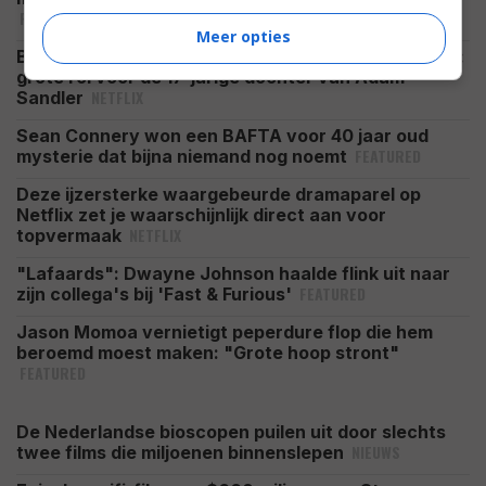
FEATURED
Meer opties
Binnenkort komt Netflix met 'Don't Say Good Luck':
grote rol voor de 17-jarige dochter van Adam
NETFLIX
Sandler
Sean Connery won een BAFTA voor 40 jaar oud
FEATURED
mysterie dat bijna niemand nog noemt
Deze ijzersterke waargebeurde dramaparel op
Netflix zet je waarschijnlijk direct aan voor
NETFLIX
topvermaak
"Lafaards": Dwayne Johnson haalde flink uit naar
FEATURED
zijn collega's bij 'Fast & Furious'
Jason Momoa vernietigt peperdure flop die hem
beroemd moest maken: "Grote hoop stront"
FEATURED
De Nederlandse bioscopen puilen uit door slechts
NIEUWS
twee films die miljoenen binnenslepen