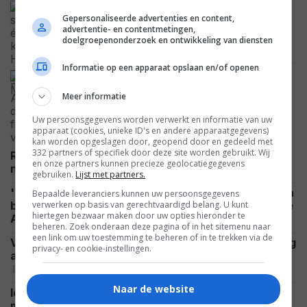
Door slechts één rol kan Chris
Gepersonaliseerde advertenties en content,
Hemsworth nu ruim 15 miljoen
advertentie- en contentmetingen,
Amerikaanse dollar per film vragen
doelgroepenonderzoek en ontwikkeling van diensten
CELEBRITY
Informatie op een apparaat opslaan en/of openen
'The Mummy 4'-reünie is bijna
compleet: Ook de laatste held en een
Meer informatie
dode(?) zijn weer van de partij
NIEUWS
Uw persoonsgegevens worden verwerkt en informatie van uw
apparaat (cookies, unieke ID's en andere apparaatgegevens)
kan worden opgeslagen door, geopend door en gedeeld met
332 partners of specifiek door deze site worden gebruikt. Wij
Russell Crowe enorm gespierd op foto's voor de
en onze partners kunnen precieze geolocatiegegevens
FOTO
nieuwe film: "Gladiator x Warrior"
gebruiken.
Lijst met partners.
'Ice Cream Man' nu al onder vuur: regisseur Eli Roth
Bepaalde leveranciers kunnen uw persoonsgegevens
verwerken op basis van gerechtvaardigd belang. U kunt
bevestigt dat hij voor bepaalde scènes generatieve
hiertegen bezwaar maken door uw opties hieronder te
NIEUWS
AI heeft ingezet
beheren. Zoek onderaan deze pagina of in het sitemenu naar
een link om uw toestemming te beheren of in te trekken via de
Veroordeelde moordenaar wordt decennia later nog
privacy- en cookie-instellingen.
altijd geëerd op de Hollywood Walk of Fame
FEATURED
Naar de website
Idris Elba noemde het "een pure marteling" dat hij
moest terugkeren voor 'Thor: The Dark World'