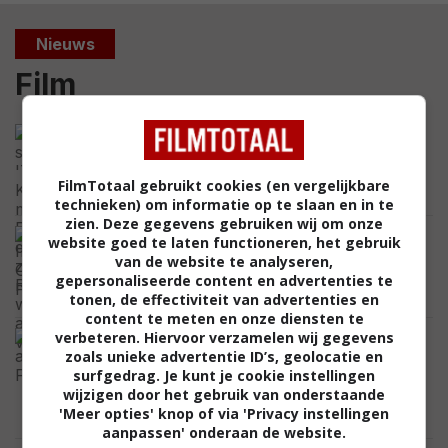
Nieuws
Film
Hij speelde in 'The Dark Knight, maar
Eric Roberts en zijn zus Julia Roberts
waren niet altijd vrienden
FilmTotaal gebruikt cookies (en vergelijkbare
CELEBRITY
technieken) om informatie op te slaan en in te
zien. Deze gegevens gebruiken wij om onze
Na vijf films is het eind deze maand tijd
website goed te laten functioneren, het gebruik
voor 'Insidious: Out of the Further':
van de website te analyseren,
bekijk de nieuwste trailer
gepersonaliseerde content en advertenties te
VIDEO
tonen, de effectiviteit van advertenties en
content te meten en onze diensten te
De hoofdrolspeler is een leugenaar,
verbeteren. Hiervoor verzamelen wij gegevens
budgetten veel te hoog en de films
zoals unieke advertentie ID’s, geolocatie en
tenenkrommend: 'Fast & Furious' is
surfgedrag. Je kunt je cookie instellingen
passé
wijzigen door het gebruik van onderstaande
'Meer opties' knop of via 'Privacy instellingen
FEATURED
aanpassen' onderaan de website.