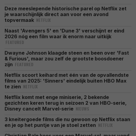
Deze meeslepende historische parel op Netflix zet
je waarschijnlijk direct aan voor een avond
NETFLIX
topvermaak
Naast 'Avengers 5' en 'Dune 3' verschijnt er eind
2026 nóg een film waar ik enorm naar uitkijk
FEATURED
Dwayne Johnson klaagde steen en been over 'Fast
& Furious', maar zou zelf de grootste boosdoener
FEATURED
zijn
Netflix scoort keihard met één van de opvallendste
films van 2025: 'Sinners' eindelijk buiten HBO Max
NETFLIX
te zien
Netflix komt met enge miniserie, 2 bekende
gezichten keren terug in seizoen 2 van HBO-serie,
NIEUWS
Disney cancelt Marvel-serie
3 kneitergoede films die nu gewoon op Netflix staan
NETFLIX
en je op het puntje van je stoel zetten
Christian Bale koos voor een Marvel-rol, maar vond