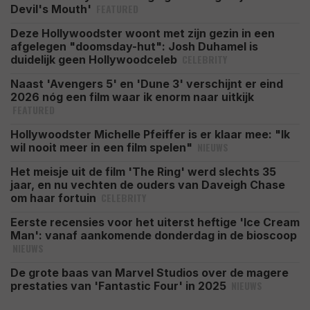
FEATURED
Devil's Mouth'
Deze Hollywoodster woont met zijn gezin in een
afgelegen "doomsday-hut": Josh Duhamel is
CELEBRITY
duidelijk geen Hollywoodceleb
Naast 'Avengers 5' en 'Dune 3' verschijnt er eind
2026 nóg een film waar ik enorm naar uitkijk
FEATURED
Hollywoodster Michelle Pfeiffer is er klaar mee: "Ik
NIEUWS
wil nooit meer in een film spelen"
Het meisje uit de film 'The Ring' werd slechts 35
jaar, en nu vechten de ouders van Daveigh Chase
CELEBRITY
om haar fortuin
Eerste recensies voor het uiterst heftige 'Ice Cream
Man': vanaf aankomende donderdag in de bioscoop
NIEUWS
De grote baas van Marvel Studios over de magere
NIEUWS
prestaties van 'Fantastic Four' in 2025