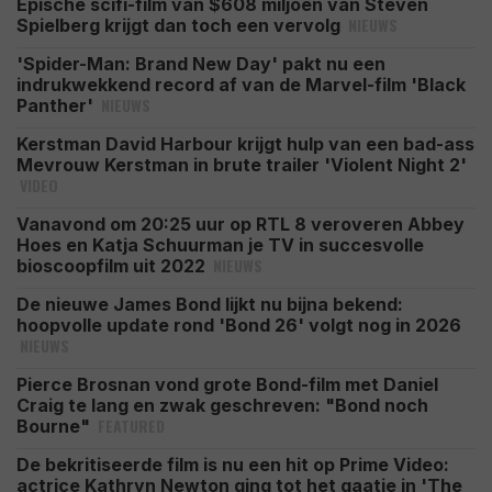
Epische scifi-film van $608 miljoen van Steven
NIEUWS
Spielberg krijgt dan toch een vervolg
'Spider-Man: Brand New Day' pakt nu een
indrukwekkend record af van de Marvel-film 'Black
NIEUWS
Panther'
Kerstman David Harbour krijgt hulp van een bad-ass
Mevrouw Kerstman in brute trailer 'Violent Night 2'
VIDEO
Vanavond om 20:25 uur op RTL 8 veroveren Abbey
Hoes en Katja Schuurman je TV in succesvolle
NIEUWS
bioscoopfilm uit 2022
De nieuwe James Bond lijkt nu bijna bekend:
hoopvolle update rond 'Bond 26' volgt nog in 2026
NIEUWS
Pierce Brosnan vond grote Bond-film met Daniel
Craig te lang en zwak geschreven: "Bond noch
FEATURED
Bourne"
De bekritiseerde film is nu een hit op Prime Video:
actrice Kathryn Newton ging tot het gaatje in 'The