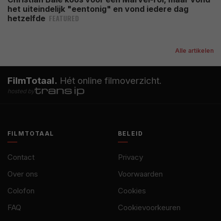
het uiteindelijk "eentonig" en vond iedere dag
FEATURED
hetzelfde
Alle artikelen
FilmTotaal.
Hét online filmoverzicht.
hosted by
FILMTOTAAL
BELEID
Contact
Privacy
Over ons
Voorwaarden
Colofon
Cookies
FAQ
Cookievoorkeuren