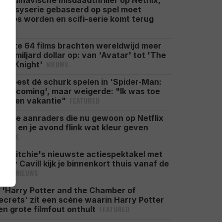
candinavische misdaadthriller op Netflix,
antasyserie gebaseerd op spel moet
ucces worden en scifi-serie komt terug
IEUWS
l deze 64 films brachten wereldwijd meer
an 1 miljard dollar op: van 'Avatar' tot 'The
NIEUWS
ark Knight'
ij moest dé schurk spelen in 'Spider-Man:
omecoming', maar weigerde: "Ik was toe
FEATURED
an een vakantie"
 dikke aanraders die nu gewoon op Netflix
taan en je avond flink wat kleur geven
ETFLIX
uy Ritchie's nieuwste actiespektakel met
enry Cavill kijk je binnenkort thuis vanaf de
NIEUWS
ank
n 'Harry Potter and the Chamber of
ecrets' zit een scène waarin Harry Potter
FEATURED
en grote filmfout onthult