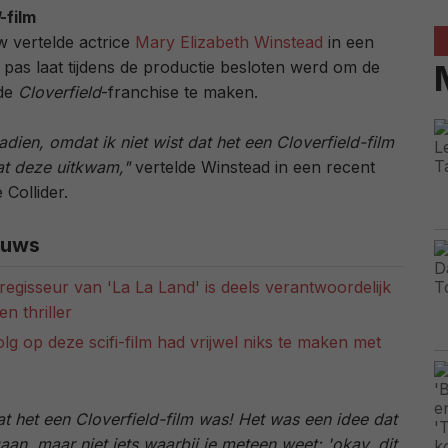
-film
w vertelde actrice
Mary Elizabeth Winstead
in een
t pas laat tijdens de productie besloten werd om de
 de
Cloverfield
-franchise te maken.
dien, omdat ik niet wist dat het een Cloverfield-film
at deze uitkwam,"
vertelde Winstead in een recent
 Collider.
euws
de regisseur van 'La La Land' is deels verantwoordelijk
n thriller
olg op deze scifi-film had vrijwel niks te maken met
at het een Cloverfield-film was! Het was een idee dat
an, maar niet iets waarbij je meteen weet: 'okay, dit