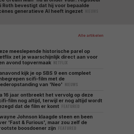
li Roth bevestigt dat hij voor bepaalde
NIEUWS
cènes generatieve AI heeft ingezet
Alle artikelen
eze meeslepende historische parel op
etflix zet je waarschijnlijk direct aan voor
NETFLIX
en avond topvermaak
anavond kijk je op SBS 9 een compleet
nbegrepen scifi-film met de
NIEUWS
ederopstanding van 'Neo'
a 16 jaar ontbreekt het vervolg op deze
cifi-film nog altijd, terwijl er nog altijd wordt
FEATURED
ezegd dat de film er komt
wayne Johnson klaagde steen en been
ver 'Fast & Furious', maar zou zelf de
FEATURED
rootste boosdoener zijn