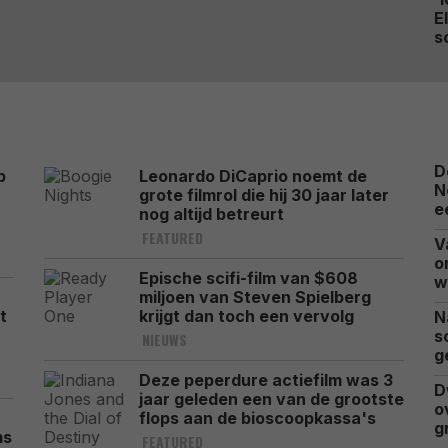
E
s
D
p
Leonardo DiCaprio noemt de
N
grote filmrol die hij 30 jaar later
e
nog altijd betreurt
FEATURED
V
o
Epische scifi-film van $608
w
miljoen van Steven Spielberg
t
krijgt dan toch een vervolg
N
s
NIEUWS
g
Deze peperdure actiefilm was 3
D
jaar geleden een van de grootste
o
flops aan de bioscoopkassa's
g
ms
FEATURED