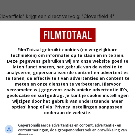
Cloverfield' krijgt een direct vervolg: 'Cloverfield 4'
FilmTotaal gebruikt cookies (en vergelijkbare
technieken) om informatie op te slaan en in te zien.
Deze gegevens gebruiken wij om onze website goed te
laten functioneren, het gebruik van de website te
ierde 'Cloverfield'-film komt er ook!
analyseren, gepersonaliseerde content en advertenties
te tonen, de effectiviteit van advertenties en content te
meten en onze diensten te verbeteren. Hiervoor
verzamelen wij gegevens zoals unieke advertentie ID’s,
geolocatie en surfgedrag. Je kunt je cookie instellingen
wijzigen door het gebruik van onderstaande 'Meer
opties' knop of via 'Privacy instellingen aanpassen'
onderaan de website.
Gepersonaliseerde advertenties en content, advertentie- en
contentmetingen, doelgroepenonderzoek en ontwikkeling van
diensten