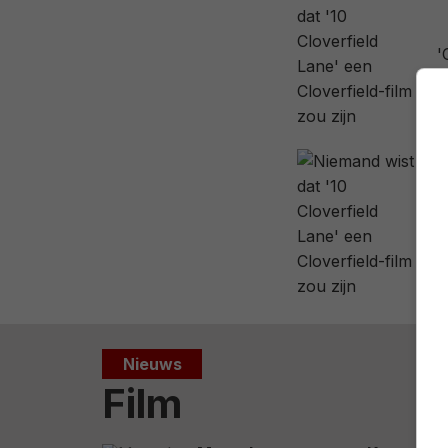
'
V
Nieuws
Film