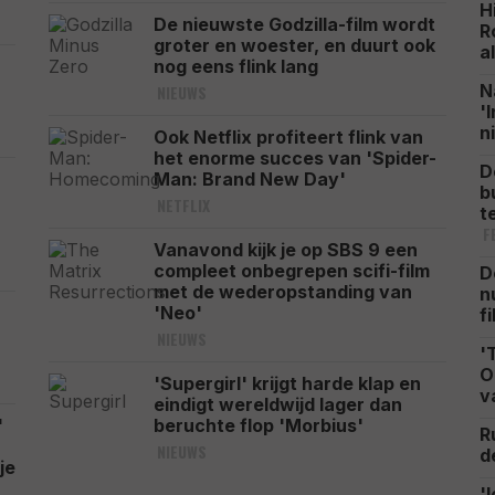
H
De nieuwste Godzilla-film wordt
R
groter en woester, en duurt ook
a
nog eens flink lang
N
NIEUWS
'
n
Ook Netflix profiteert flink van
het enorme succes van 'Spider-
D
Man: Brand New Day'
b
NETFLIX
t
F
Vanavond kijk je op SBS 9 een
compleet onbegrepen scifi-film
D
met de wederopstanding van
n
'Neo'
f
NIEUWS
'
O
'Supergirl' krijgt harde klap en
v
eindigt wereldwijd lager dan
'
beruchte flop 'Morbius'
R
NIEUWS
d
je
'