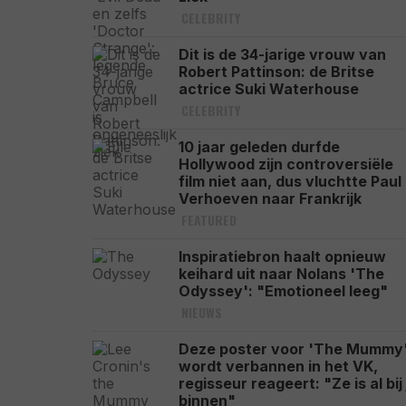
CELEBRITY
Dit is de 34-jarige vrouw van
Robert Pattinson: de Britse
actrice Suki Waterhouse
CELEBRITY
10 jaar geleden durfde
Hollywood zijn controversiële
film niet aan, dus vluchtte Paul
Verhoeven naar Frankrijk
FEATURED
Inspiratiebron haalt opnieuw
keihard uit naar Nolans 'The
Odyssey': "Emotioneel leeg"
NIEUWS
Deze poster voor 'The Mummy
wordt verbannen in het VK,
regisseur reageert: "Ze is al bij 
binnen"