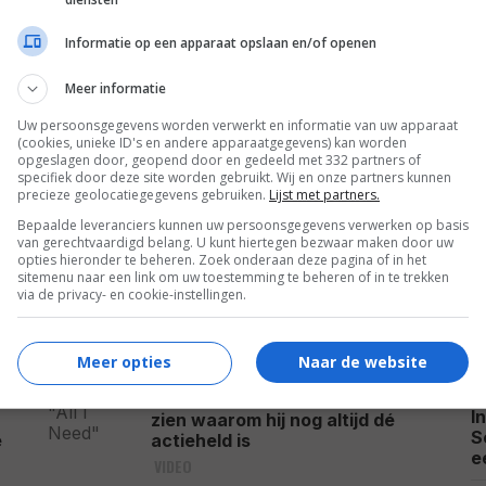
S
Na de derde 'Avatar' weet
f
James Cameron exact wat hij in
s
Informatie op een apparaat opslaan en/of openen
"zijn laatste periode" als
N
regisseur wil doen
Meer informatie
NIEUWS
A
d
Uw persoonsgegevens worden verwerkt en informatie van uw apparaat
Deze week verschijnen er veel
D
(cookies, unieke ID's en andere apparaatgegevens) kan worden
t
nieuwe films in de bioscoop: dit
opgeslagen door, geopend door en gedeeld met 332 partners of
zijn alle 10 titels op een rij
specifiek door deze site worden gebruikt. Wij en onze partners kunnen
H
precieze geolocatiegegevens gebruiken.
Lijst met partners.
6
H
NIEUWS
a
Bepaalde leveranciers kunnen uw persoonsgegevens verwerken op basis
van gerechtvaardigd belang. U kunt hiertegen bezwaar maken door uw
Romy Monteiro viert haar
3
opties hieronder te beheren. Zoek onderaan deze pagina of in het
zomervakantie op de sub en
sitemenu naar een link om uw toestemming te beheren of in te trekken
s
deelt prachtig uitzicht: "All I
via de privacy- en cookie-instellingen.
N
de
Need"
op
CELEBRITY
G
H
Meer opties
Naar de website
Jason Statham gaat weer
b
helemaal los in 'Mutiny' en laat
I
zien waarom hij nog altijd dé
S
e
actieheld is
e
VIDEO