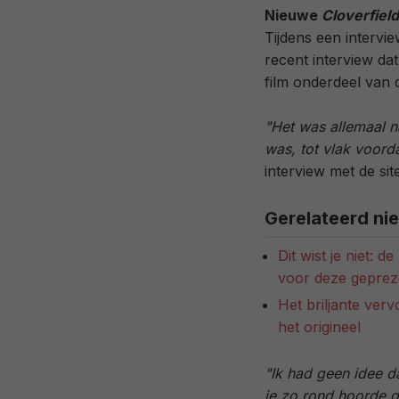
Nieuwe
Cloverfield
Tijdens een intervie
recent interview da
film onderdeel van
"Het was allemaal na
was, tot vlak voord
interview met de site
Gerelateerd ni
Dit wist je niet: 
voor deze gepreze
Het briljante verv
het origineel
"Ik had geen idee d
je zo rond hoorde ga