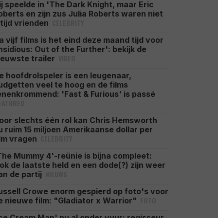
ij speelde in 'The Dark Knight, maar Eric
oberts en zijn zus Julia Roberts waren niet
CELEBRITY
ltijd vrienden
a vijf films is het eind deze maand tijd voor
Insidious: Out of the Further': bekijk de
VIDEO
ieuwste trailer
e hoofdrolspeler is een leugenaar,
udgetten veel te hoog en de films
enenkrommend: 'Fast & Furious' is passé
EATURED
oor slechts één rol kan Chris Hemsworth
u ruim 15 miljoen Amerikaanse dollar per
CELEBRITY
ilm vragen
The Mummy 4'-reünie is bijna compleet:
ok de laatste held en een dode(?) zijn weer
NIEUWS
an de partij
ussell Crowe enorm gespierd op foto's voor
FOTO
e nieuwe film: "Gladiator x Warrior"
Ice Cream Man' nu al onder vuur: regisseur