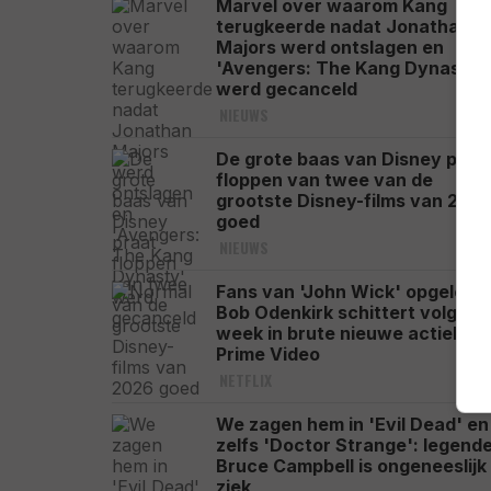
Marvel over waarom Kang
terugkeerde nadat Jonathan
Majors werd ontslagen en
'Avengers: The Kang Dynasty'
werd gecanceld
NIEUWS
De grote baas van Disney praa
floppen van twee van de
grootste Disney-films van 202
goed
NIEUWS
Fans van 'John Wick' opgelet:
Bob Odenkirk schittert volgen
week in brute nieuwe actiehit 
Prime Video
NETFLIX
We zagen hem in 'Evil Dead' en
zelfs 'Doctor Strange': legend
Bruce Campbell is ongeneeslijk
ziek