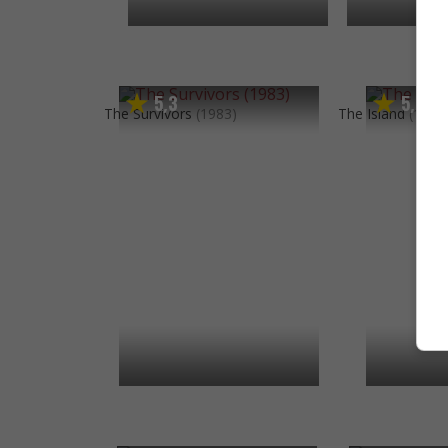
5
3
5
7
,
,
The Survivors
(1983)
The Island
(1980