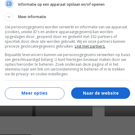
Informatie op een apparaat opslaan en/of openen
Meer informatie
Uw persoonsgegevens worden verwerkt en informatie van uw apparaat
5
5
7
3
,
,
(cookies, unieke ID's en andere apparaatgegevens) kan worden
)
The Bad New
opgeslagen door, geopend door en gedeeld met 332 partners of
An Almost Perfect Affair
specifiek door deze site worden gebruikt. Wij en onze partners kunnen
(1979)
precieze geolocatiegegevens gebruiken.
Lijst met partners.
Bepaalde leveranciers kunnen uw persoonsgegevens verwerken op basis
van gerechtvaardigd belang. U kunt hiertegen bezwaar maken door uw
opties hieronder te beheren. Zoek onderaan deze pagina of in het
sitemenu naar een link om uw toestemming te beheren of in te trekken
via de privacy- en cookie-instellingen.
Meer opties
Naar de website