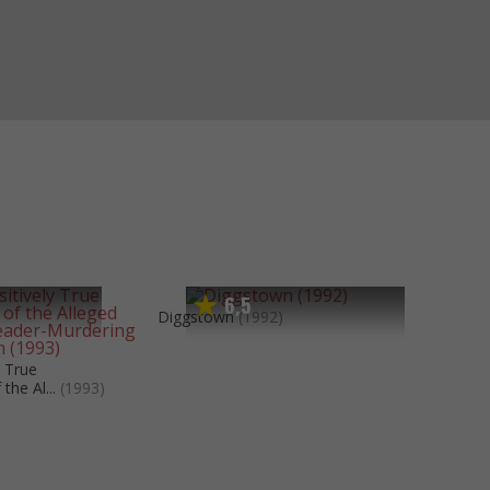
6
5
,
Diggstown
(1992)
y True
the Al...
(1993)