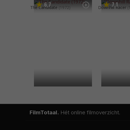
6
7
7
1
,
,
The Candidate
(1972)
Downhill Racer
(
FilmTotaal.
Hét online filmoverzicht.