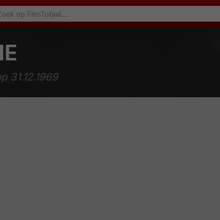
IE
p 31.12.1969