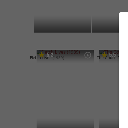
5
2
5
5
,
,
Fletch Lives
(1989)
The Couch Trip
(