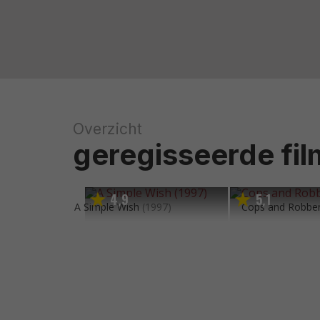
Overzicht
geregisseerde fil
4
9
5
1
,
,
A Simple Wish
(1997)
Cops and Robbe