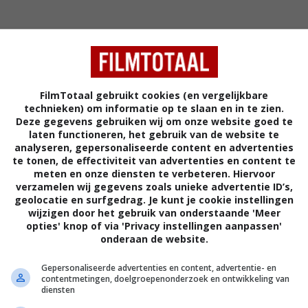
FilmTotaal gebruikt cookies (en vergelijkbare
technieken) om informatie op te slaan en in te zien.
Deze gegevens gebruiken wij om onze website goed te
4
8
4
,
,
laten functioneren, het gebruik van de website te
1988)
The Golden Child
(1986)
Wildcats
(198
analyseren, gepersonaliseerde content en advertenties
te tonen, de effectiviteit van advertenties en content te
meten en onze diensten te verbeteren. Hiervoor
verzamelen wij gegevens zoals unieke advertentie ID’s,
geolocatie en surfgedrag. Je kunt je cookie instellingen
wijzigen door het gebruik van onderstaande 'Meer
opties' knop of via 'Privacy instellingen aanpassen'
onderaan de website.
Gepersonaliseerde advertenties en content, advertentie- en
contentmetingen, doelgroepenonderzoek en ontwikkeling van
diensten