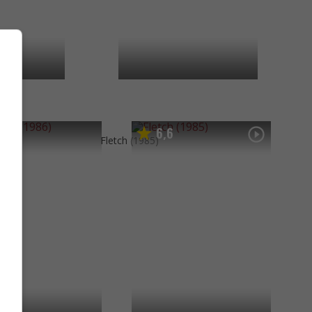
8
6
6
,
6)
Fletch
(1985)