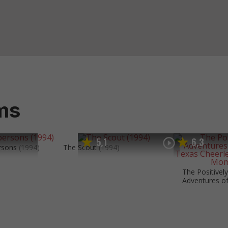
ms
5
1
6
3
,
,
rsons
(1994)
The Scout
(1994)
The Positivel
Adventures of 