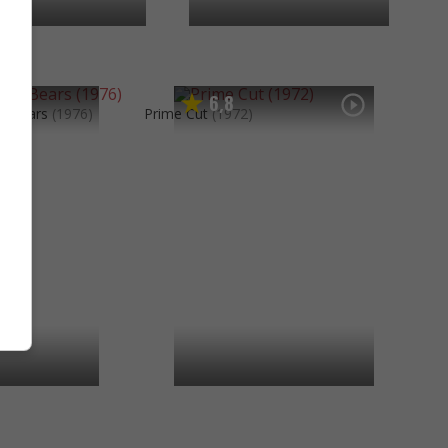
6
8
,
s Bears
(1976)
Prime Cut
(1972)