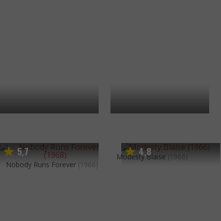
5
7
4
8
,
,
Modesty Blaise
(1966)
Nobody Runs Forever
(1968)