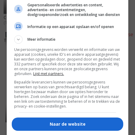
Gepersonaliseerde advertenties en content,
advertentie- en contentmetingen,
doelgroepenonderzoek en ontwikkeling van diensten
Columbo: The Conspirators
(1978)
Informatie op een apparaat opslaan en/of openen
5
5
6
2
,
,
Meer informatie
The Little Prince
(1974)
The Legend of Hell House
Uw persoonsgegevens worden verwerkt en informatie van uw
(1973)
apparaat (cookies, unieke ID's en andere apparaatgegevens)
kan worden opgeslagen door, geopend door en gedeeld met
332 partners of specifiek door deze site worden gebruikt. Wij
en onze partners kunnen precieze geolocatiegegevens
gebruiken.
Lijst met partners.
Bepaalde leveranciers kunnen uw persoonsgegevens
verwerken op basis van gerechtvaardigd belang. U kunt
hiertegen bezwaar maken door uw opties hieronder te
beheren. Zoek onderaan deze pagina of in het sitemenu naar
een link om uw toestemming te beheren of in te trekken via de
privacy- en cookie-instellingen.
Naar de website