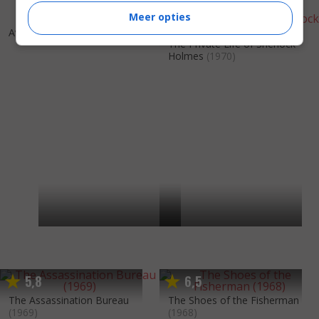
Meer opties
6
9
7
1
,
,
Avanti!
(1972)
The Private Life of Sherlock
Holmes
(1970)
5
8
6
5
,
,
The Assassination Bureau
The Shoes of the Fisherman
(1969)
(1968)