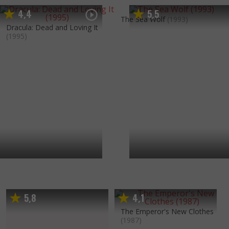
4
4
5
5
,
,
The Sea Wolf
(1993)
Dracula: Dead and Loving It
(1995)
5
8
4
1
,
,
The Emperor's New Clothes
(1987)