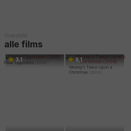
Overzicht
alle films
3
1
6
1
,
,
Polar Opposites
(2008)
Mickey's Twice Upon a
Christmas
(2004)