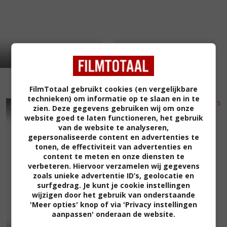
FilmTotaal gebruikt cookies (en vergelijkbare
technieken) om informatie op te slaan en in te
7
3
5
6
,
,
zien. Deze gegevens gebruiken wij om onze
website goed te laten functioneren, het gebruik
One of Our Dinosaurs Is
van de website te analyseren,
Missing
(1975)
gepersonaliseerde content en advertenties te
tonen, de effectiviteit van advertenties en
content te meten en onze diensten te
verbeteren. Hiervoor verzamelen wij gegevens
zoals unieke advertentie ID’s, geolocatie en
surfgedrag. Je kunt je cookie instellingen
wijzigen door het gebruik van onderstaande
'Meer opties' knop of via 'Privacy instellingen
aanpassen' onderaan de website.