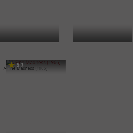
5
7
,
A Fine Madness
(1966)