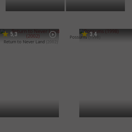
5
3
3
4
,
,
Possums
(1998)
Return to Never Land
(2002)