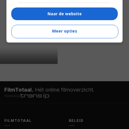
Naar de website
Meer opties
FilmTotaal.
Hét online filmoverzicht.
hosted by
FILMTOTAAL
BELEID