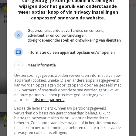
surfgedrag. Je kunt je cookie instellingen
wijzigen door het gebruik van onderstaande
5
6
3
8
,
,
'Meer opties' knop of via 'Privacy instellingen
Diary of a Wimpy Kid: Dog
Dr. Dolittle: Tail to the Chief
aanpassen' onderaan de website.
Days
(2012)
(2008)
Gepersonaliseerde advertenties en content,
advertentie- en contentmetingen,
doelgroepenonderzoek en ontwikkeling van diensten
Informatie op een apparaat opslaan en/of openen
Meer informatie
Uw persoonsgegevens worden verwerkt en informatie van uw
apparaat (cookies, unieke ID's en andere apparaatgegevens)
kan worden opgeslagen door, geopend door en gedeeld met
332 partners of specifiek door deze site worden gebruikt. Wij
en onze partners kunnen precieze geolocatiegegevens
gebruiken.
Lijst met partners.
Bepaalde leveranciers kunnen uw persoonsgegevens
verwerken op basis van gerechtvaardigd belang. U kunt
5
7
,
hiertegen bezwaar maken door uw opties hieronder te
beheren. Zoek onderaan deze pagina of in het sitemenu naar
In the Land of Women
(2007)
een link om uw toestemming te beheren of in te trekken via de
privacy- en cookie-instellingen.