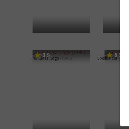
3
9
5
2
,
,
The Glass Cage
(1996)
Spellbinder
(1988