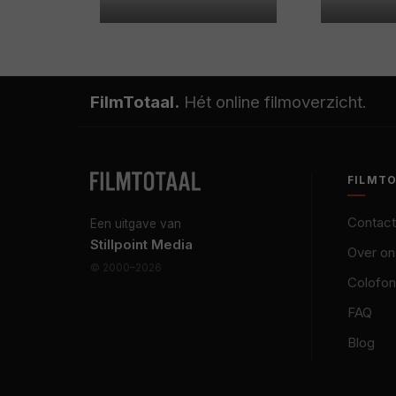
FilmTotaal.
Hét online filmoverzicht.
FILMT
Contact
Een uitgave van
Stillpoint Media
Over on
© 2000–2026
Colofon
FAQ
Blog