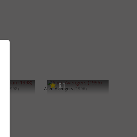
5
1
,
man
(1998)
Alien Avengers
(1996)