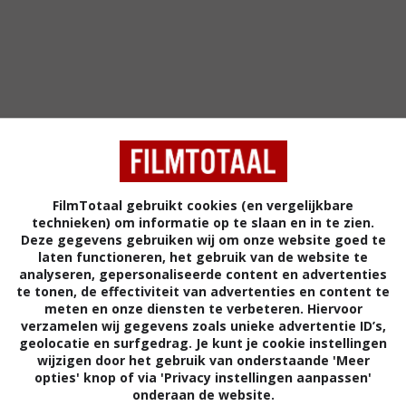
FilmTotaal gebruikt cookies (en vergelijkbare
technieken) om informatie op te slaan en in te zien.
Deze gegevens gebruiken wij om onze website goed te
4
4
3
0
,
,
laten functioneren, het gebruik van de website te
03)
Geppetto
(2000)
Running Wo
analyseren, gepersonaliseerde content en advertenties
te tonen, de effectiviteit van advertenties en content te
meten en onze diensten te verbeteren. Hiervoor
verzamelen wij gegevens zoals unieke advertentie ID’s,
geolocatie en surfgedrag. Je kunt je cookie instellingen
wijzigen door het gebruik van onderstaande 'Meer
opties' knop of via 'Privacy instellingen aanpassen'
onderaan de website.