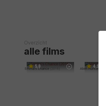
Overzicht
alle films
5
8
4
9
,
,
Emma's Chance
(2016)
Alien Hunter
(20