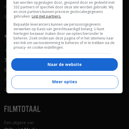
kan worden opgeslagen door, geopend door en gedeeld met
FAQ
Cookievoorkeuren
332 partners of specifiek door deze site worden gebruikt. Wij
en onze partners kunnen precieze geolocatiegegevens
gebruiken.
Lijst met partners.
Blog
Bepaalde leveranciers kunnen uw persoonsgegevens
verwerken op basis van gerechtvaardigd belang. U kunt
hiertegen bezwaar maken door uw opties hieronder te
SOCIALS
ONTDEKKEN
beheren. Zoek onderaan deze pagina of in het sitemenu naar
een link om uw toestemming te beheren of in te trekken via de
privacy- en cookie-instellingen.
Facebook
Recensies
X (Twitter)
Nieuws
Naar de website
LinkedIn
Netflix
RSS-feed
Films op tv
Meer opties
WhatsApp
Bioscoop
Een uitgave van