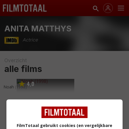
ANITA MATTHYS
Actrice
Overzicht
alle films
4
0
,
Noah
(1998)
FilmTotaal gebruikt cookies (en vergelijkbare