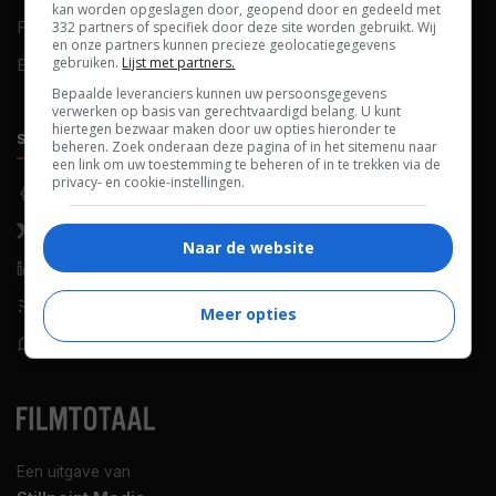
kan worden opgeslagen door, geopend door en gedeeld met
FAQ
Cookievoorkeuren
332 partners of specifiek door deze site worden gebruikt. Wij
en onze partners kunnen precieze geolocatiegegevens
gebruiken.
Lijst met partners.
Blog
Bepaalde leveranciers kunnen uw persoonsgegevens
verwerken op basis van gerechtvaardigd belang. U kunt
hiertegen bezwaar maken door uw opties hieronder te
SOCIALS
ONTDEKKEN
beheren. Zoek onderaan deze pagina of in het sitemenu naar
een link om uw toestemming te beheren of in te trekken via de
privacy- en cookie-instellingen.
Facebook
Recensies
X (Twitter)
Nieuws
Naar de website
LinkedIn
Netflix
RSS-feed
Films op tv
Meer opties
WhatsApp
Bioscoop
Een uitgave van