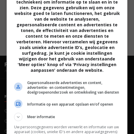
technieken) om informatie op te slaan en in te
zien. Deze gegevens gebruiken wij om onze
website goed te laten functioneren, het gebruik
van de website te analyseren,
gepersonaliseerde content en advertenties te
tonen, de effectiviteit van advertenties en
content te meten en onze diensten te
verbeteren. Hiervoor verzamelen wij gegevens
zoals unieke advertentie ID’s, geolocatie en
surfgedrag. Je kunt je cookie instellingen
wijzigen door het gebruik van onderstaande
FilmTotaal.
Hét online filmoverzicht.
'Meer opties' knop of via 'Privacy instellingen
aanpassen' onderaan de website.
hosted by
Gepersonaliseerde advertenties en content,
advertentie- en contentmetingen,
doelgroepenonderzoek en ontwikkeling van diensten
FILMTOTAAL
BELEID
Informatie op een apparaat opslaan en/of openen
Contact
Privacy
Meer informatie
Over ons
Voorwaarden
Uw persoonsgegevens worden verwerkt en informatie van uw
Colofon
Cookies
apparaat (cookies, unieke ID's en andere apparaatgegevens)