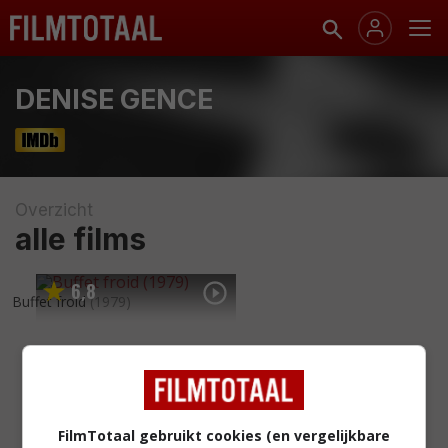
DENISE GENCE
Overzicht
alle films
6
8
,
Buffet froid
(1979)
FilmTotaal gebruikt cookies (en vergelijkbare