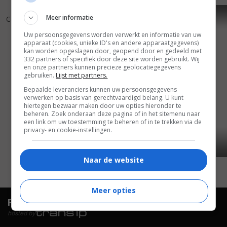
7
0
6
5
,
,
Meer informatie
Catch-22
(1970)
In Harm's Way
(1965)
Uw persoonsgegevens worden verwerkt en informatie van uw
apparaat (cookies, unieke ID's en andere apparaatgegevens)
kan worden opgeslagen door, geopend door en gedeeld met
332 partners of specifiek door deze site worden gebruikt. Wij
en onze partners kunnen precieze geolocatiegegevens
gebruiken.
Lijst met partners.
Bepaalde leveranciers kunnen uw persoonsgegevens
verwerken op basis van gerechtvaardigd belang. U kunt
hiertegen bezwaar maken door uw opties hieronder te
beheren. Zoek onderaan deze pagina of in het sitemenu naar
een link om uw toestemming te beheren of in te trekken via de
privacy- en cookie-instellingen.
Naar de website
Meer opties
FilmTotaal.
Hét online filmoverzicht.
hosted by