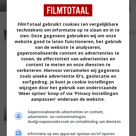
FilmTotaal gebruikt cookies (en vergelijkbare
technieken) om informatie op te slaan en in te
6
9
5
1
,
,
zien. Deze gegevens gebruiken wij om onze
The Parallax View
(1974)
website goed te laten functioneren, het gebruik
Last of the Red Hot Lovers
van de website te analyseren,
(1972)
gepersonaliseerde content en advertenties te
tonen, de effectiviteit van advertenties en
content te meten en onze diensten te
verbeteren. Hiervoor verzamelen wij gegevens
zoals unieke advertentie ID’s, geolocatie en
surfgedrag. Je kunt je cookie instellingen
wijzigen door het gebruik van onderstaande
'Meer opties' knop of via 'Privacy instellingen
aanpassen' onderaan de website.
Gepersonaliseerde advertenties en content,
advertentie- en contentmetingen,
doelgroepenonderzoek en ontwikkeling van diensten
Informatie op een apparaat opslaan en/of openen