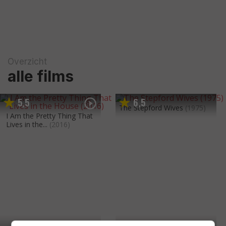
Overzicht
alle films
5
5
6
5
,
,
The Stepford Wives
(1975)
I Am the Pretty Thing That
Lives in the...
(2016)