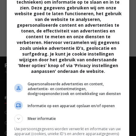
technieken) om informatie op te slaan en in te
zien. Deze gegevens gebruiken wij om onze
website goed te laten functioneren, het gebruik
van de website te analyseren,
gepersonaliseerde content en advertenties te
tonen, de effectiviteit van advertenties en
content te meten en onze diensten te
verbeteren. Hiervoor verzamelen wij gegevens
zoals unieke advertentie ID’s, geolocatie en
surfgedrag. Je kunt je cookie instellingen
wijzigen door het gebruik van onderstaande
FilmTotaal.
Hét online filmoverzicht.
'Meer opties' knop of via 'Privacy instellingen
aanpassen' onderaan de website.
hosted by
Gepersonaliseerde advertenties en content,
advertentie- en contentmetingen,
doelgroepenonderzoek en ontwikkeling van diensten
FILMTOTAAL
BELEID
Informatie op een apparaat opslaan en/of openen
Contact
Privacy
Meer informatie
Over ons
Voorwaarden
Uw persoonsgegevens worden verwerkt en informatie van uw
Colofon
Cookies
apparaat (cookies, unieke ID's en andere apparaatgegevens)