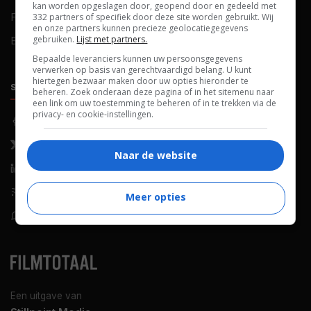
kan worden opgeslagen door, geopend door en gedeeld met
FAQ
Cookievoorkeuren
332 partners of specifiek door deze site worden gebruikt. Wij
en onze partners kunnen precieze geolocatiegegevens
gebruiken.
Lijst met partners.
Blog
Bepaalde leveranciers kunnen uw persoonsgegevens
verwerken op basis van gerechtvaardigd belang. U kunt
hiertegen bezwaar maken door uw opties hieronder te
SOCIALS
ONTDEKKEN
beheren. Zoek onderaan deze pagina of in het sitemenu naar
een link om uw toestemming te beheren of in te trekken via de
privacy- en cookie-instellingen.
Facebook
Recensies
X (Twitter)
Nieuws
Naar de website
LinkedIn
Netflix
RSS-feed
Films op tv
Meer opties
WhatsApp
Bioscoop
Een uitgave van