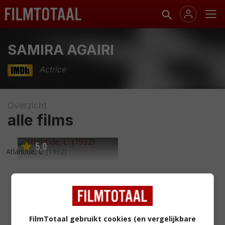
SAMIRA AGAIRI
Actrice
Overzicht
alle films
5
0
,
Atlantide, L'
(1992)
FilmTotaal gebruikt cookies (en vergelijkbare