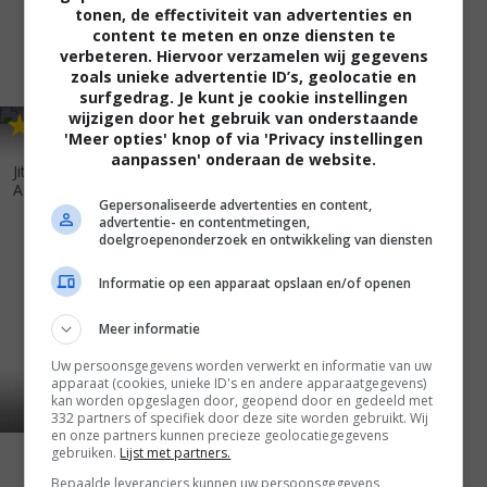
tonen, de effectiviteit van advertenties en
content te meten en onze diensten te
verbeteren. Hiervoor verzamelen wij gegevens
zoals unieke advertentie ID’s, geolocatie en
surfgedrag. Je kunt je cookie instellingen
wijzigen door het gebruik van onderstaande
6
9
,
'Meer opties' knop of via 'Privacy instellingen
aanpassen' onderaan de website.
Jitsuroku rengô sekigun:
Asama sansô e n...
(2007)
Gepersonaliseerde advertenties en content,
advertentie- en contentmetingen,
doelgroepenonderzoek en ontwikkeling van diensten
Informatie op een apparaat opslaan en/of openen
Meer informatie
Uw persoonsgegevens worden verwerkt en informatie van uw
apparaat (cookies, unieke ID's en andere apparaatgegevens)
kan worden opgeslagen door, geopend door en gedeeld met
332 partners of specifiek door deze site worden gebruikt. Wij
en onze partners kunnen precieze geolocatiegegevens
gebruiken.
Lijst met partners.
Bepaalde leveranciers kunnen uw persoonsgegevens