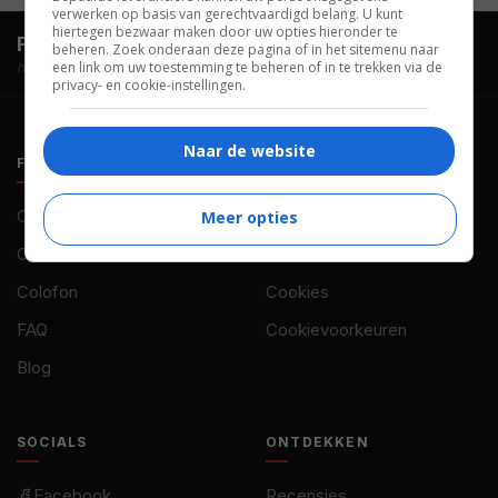
verwerken op basis van gerechtvaardigd belang. U kunt
hiertegen bezwaar maken door uw opties hieronder te
FilmTotaal.
Hét online filmoverzicht.
beheren. Zoek onderaan deze pagina of in het sitemenu naar
een link om uw toestemming te beheren of in te trekken via de
hosted by
privacy- en cookie-instellingen.
Naar de website
FILMTOTAAL
BELEID
Contact
Privacy
Meer opties
Over ons
Voorwaarden
Colofon
Cookies
FAQ
Cookievoorkeuren
Blog
SOCIALS
ONTDEKKEN
Facebook
Recensies