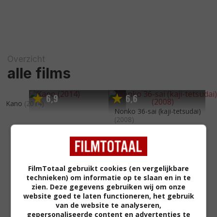
Overzicht
alle films
6
9
6
6
,
,
Kano
(2014)
Nonko 36-sai (kaji-tetsudai)
(2008)
FilmTotaal gebruikt cookies (en vergelijkbare
technieken) om informatie op te slaan en in te
zien. Deze gegevens gebruiken wij om onze
website goed te laten functioneren, het gebruik
van de website te analyseren,
gepersonaliseerde content en advertenties te