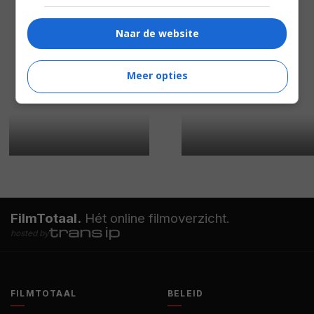
Naar de website
Meer opties
FilmTotaal.
Hét online filmoverzicht.
hosted by
FILMTOTAAL
BELEID