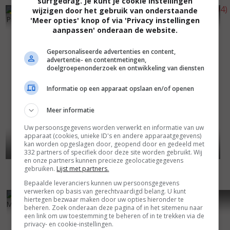
surfgedrag. Je kunt je cookie instellingen
wijzigen door het gebruik van onderstaande
4
7
3
7
,
,
Profile for Murder
(1996)
The Killing Machine
(1994)
'Meer opties' knop of via 'Privacy instellingen
aanpassen' onderaan de website.
Gepersonaliseerde advertenties en content,
advertentie- en contentmetingen,
doelgroepenonderzoek en ontwikkeling van diensten
Informatie op een apparaat opslaan en/of openen
Meer informatie
Uw persoonsgegevens worden verwerkt en informatie van uw
apparaat (cookies, unieke ID's en andere apparaatgegevens)
kan worden opgeslagen door, geopend door en gedeeld met
332 partners of specifiek door deze site worden gebruikt. Wij
en onze partners kunnen precieze geolocatiegegevens
gebruiken.
Lijst met partners.
Bepaalde leveranciers kunnen uw persoonsgegevens
verwerken op basis van gerechtvaardigd belang. U kunt
5
9
5
1
,
,
hiertegen bezwaar maken door uw opties hieronder te
Mission of Justice
(1992)
Prom Night
(1980)
beheren. Zoek onderaan deze pagina of in het sitemenu naar
een link om uw toestemming te beheren of in te trekken via de
privacy- en cookie-instellingen.