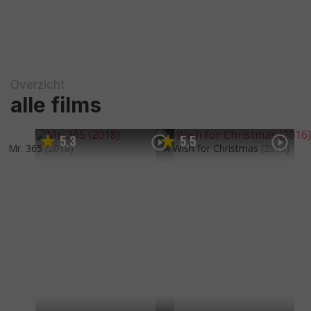
Overzicht
alle films
5
3
5
5
,
,
Mr. 365
(2018)
A Wish for Christmas
(2016)