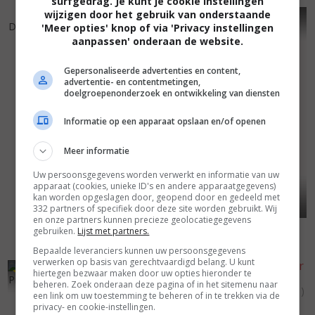
surfgedrag. Je kunt je cookie instellingen
wijzigen door het gebruik van onderstaande
6
0
4
1
,
,
Daughters
(1997)
'Meer opties' knop of via 'Privacy instellingen
aanpassen' onderaan de website.
Gepersonaliseerde advertenties en content,
advertentie- en contentmetingen,
doelgroepenonderzoek en ontwikkeling van diensten
Informatie op een apparaat opslaan en/of openen
Meer informatie
Uw persoonsgegevens worden verwerkt en informatie van uw
apparaat (cookies, unieke ID's en andere apparaatgegevens)
kan worden opgeslagen door, geopend door en gedeeld met
332 partners of specifiek door deze site worden gebruikt. Wij
en onze partners kunnen precieze geolocatiegegevens
Moment of Truth: Into the
gebruiken.
Lijst met partners.
Arms of Danger
(1997)
Bepaalde leveranciers kunnen uw persoonsgegevens
verwerken op basis van gerechtvaardigd belang. U kunt
4
7
3
6
,
,
hiertegen bezwaar maken door uw opties hieronder te
Profile for Murder
(1996)
beheren. Zoek onderaan deze pagina of in het sitemenu naar
Lady Chatterley's Lover
(1981)
een link om uw toestemming te beheren of in te trekken via de
privacy- en cookie-instellingen.