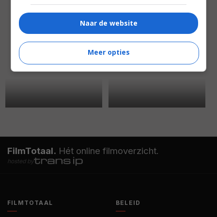
Naar de website
Meer opties
FilmTotaal.
Hét online filmoverzicht.
hosted by
FILMTOTAAL
BELEID