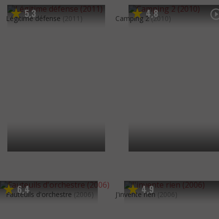
5
3
4
8
,
,
Légitime défense
(2011)
Camping 2
(2010)
6
4
4
9
,
,
Fauteuils d'orchestre
(2006)
J'invente rien
(2006)