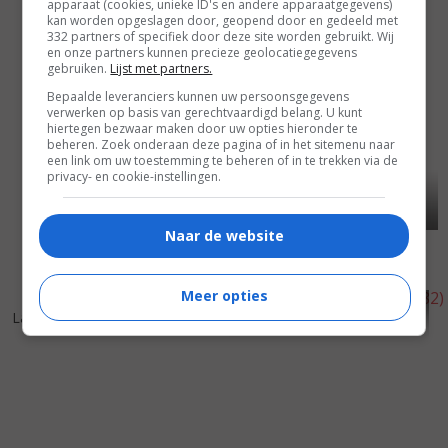
apparaat (cookies, unieke ID's en andere apparaatgegevens)
kan worden opgeslagen door, geopend door en gedeeld met
332 partners of specifiek door deze site worden gebruikt. Wij
en onze partners kunnen precieze geolocatiegegevens
gebruiken.
Lijst met partners.
Bepaalde leveranciers kunnen uw persoonsgegevens
verwerken op basis van gerechtvaardigd belang. U kunt
hiertegen bezwaar maken door uw opties hieronder te
beheren. Zoek onderaan deze pagina of in het sitemenu naar
een link om uw toestemming te beheren of in te trekken via de
privacy- en cookie-instellingen.
Naar de website
Meer opties
5
9
5
5
,
,
La boum 2
(1982)
Guy de Maupassant
(1982)