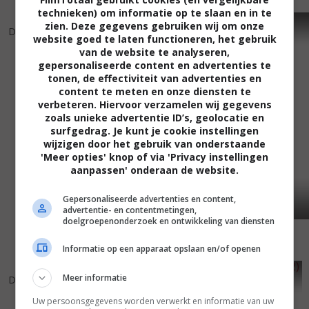
technieken) om informatie op te slaan en in te
5
1
5
7
,
,
zien. Deze gegevens gebruiken wij om onze
Débandade, La
(1999)
Le souper
(1992)
website goed te laten functioneren, het gebruik
van de website te analyseren,
gepersonaliseerde content en advertenties te
tonen, de effectiviteit van advertenties en
content te meten en onze diensten te
verbeteren. Hiervoor verzamelen wij gegevens
zoals unieke advertentie ID’s, geolocatie en
surfgedrag. Je kunt je cookie instellingen
wijzigen door het gebruik van onderstaande
'Meer opties' knop of via 'Privacy instellingen
aanpassen' onderaan de website.
Gepersonaliseerde advertenties en content,
advertentie- en contentmetingen,
doelgroepenonderzoek en ontwikkeling van diensten
Informatie op een apparaat opslaan en/of openen
5
8
5
5
,
,
Meer informatie
Détective
(1985)
Légitime violence
(1982)
Uw persoonsgegevens worden verwerkt en informatie van uw