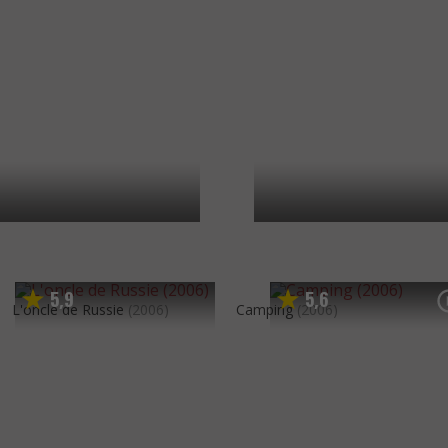
5
9
5
6
,
,
L'oncle de Russie
(2006)
Camping
(2006)