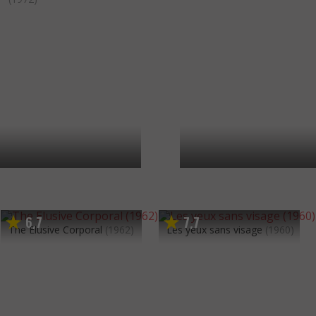
6
7
7
7
,
,
The Elusive Corporal
(1962)
Les yeux sans visage
(1960)