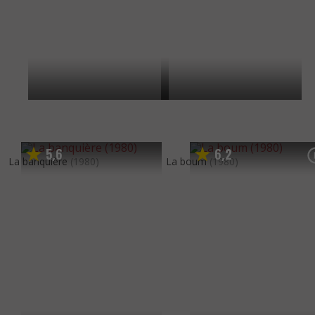
5
6
6
2
,
,
La banquière
(1980)
La boum
(1980)