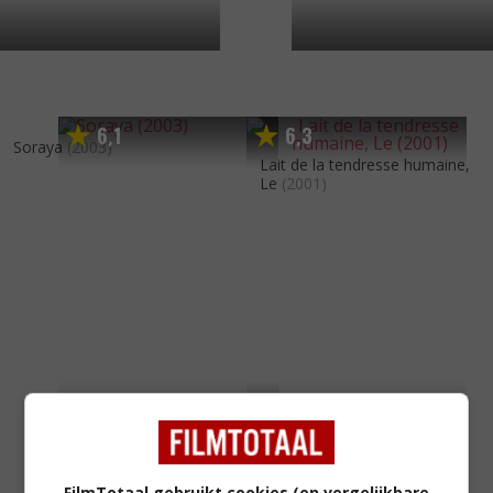
6
1
6
3
,
,
Soraya
(2003)
Lait de la tendresse humaine,
Le
(2001)
FilmTotaal gebruikt cookies (en vergelijkbare