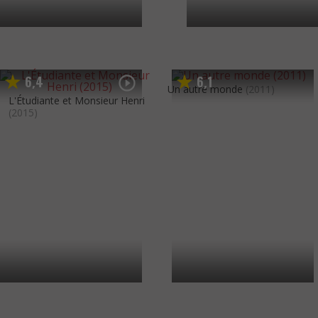
6
4
6
1
,
,
Un autre monde
(2011)
L'Étudiante et Monsieur Henri
(2015)