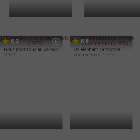
6
3
6
6
,
,
Nous irons tous au paradis
Un éléphant ça trompe
(1977)
énormément
(1976)