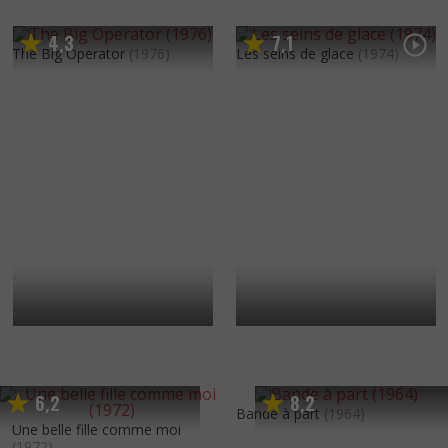
4
3
7
1
,
,
The Big Operator
(1976)
Les seins de glace
(1974)
6
2
8
2
,
,
Bande à part
(1964)
Une belle fille comme moi
(1972)