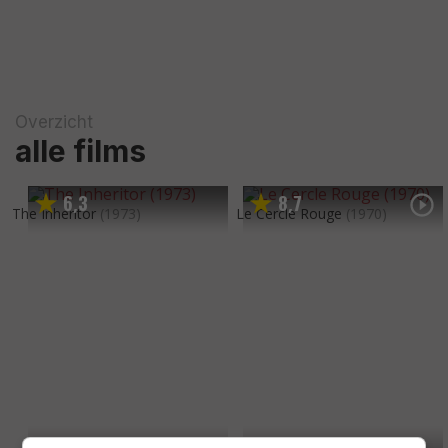
Overzicht
alle films
6
3
8
7
,
,
The Inheritor
(1973)
Le Cercle Rouge
(1970)