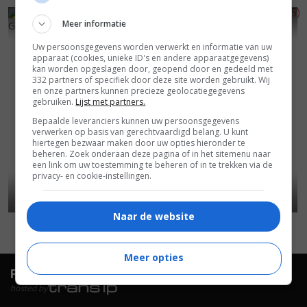
6
2
6
4
,
,
Meer informatie
Getuigen spreken
(1938)
Justin de Marseille
(1935)
Uw persoonsgegevens worden verwerkt en informatie van uw
apparaat (cookies, unieke ID's en andere apparaatgegevens)
kan worden opgeslagen door, geopend door en gedeeld met
332 partners of specifiek door deze site worden gebruikt. Wij
en onze partners kunnen precieze geolocatiegegevens
gebruiken.
Lijst met partners.
Bepaalde leveranciers kunnen uw persoonsgegevens
verwerken op basis van gerechtvaardigd belang. U kunt
hiertegen bezwaar maken door uw opties hieronder te
beheren. Zoek onderaan deze pagina of in het sitemenu naar
een link om uw toestemming te beheren of in te trekken via de
privacy- en cookie-instellingen.
Naar de website
Meer opties
FilmTotaal.
Hét online filmoverzicht.
hosted by