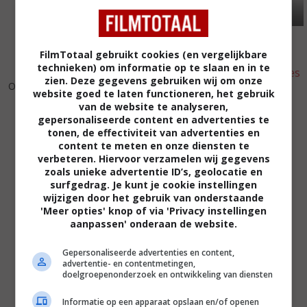
FilmTotaal gebruikt cookies (en vergelijkbare
technieken) om informatie op te slaan en in te
8
2
5
9
,
,
zien. Deze gegevens gebruiken wij om onze
Orphée
(1950)
website goed te laten functioneren, het gebruik
Impasse des Deux Anges
van de website te analyseren,
(1948)
gepersonaliseerde content en advertenties te
tonen, de effectiviteit van advertenties en
content te meten en onze diensten te
verbeteren. Hiervoor verzamelen wij gegevens
zoals unieke advertentie ID’s, geolocatie en
surfgedrag. Je kunt je cookie instellingen
wijzigen door het gebruik van onderstaande
'Meer opties' knop of via 'Privacy instellingen
aanpassen' onderaan de website.
Gepersonaliseerde advertenties en content,
advertentie- en contentmetingen,
doelgroepenonderzoek en ontwikkeling van diensten
Informatie op een apparaat opslaan en/of openen