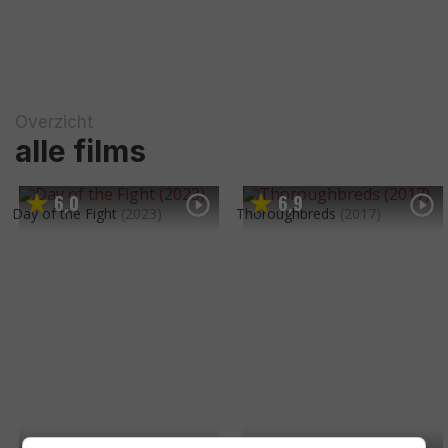
Overzicht
alle films
6
0
6
9
,
,
Day of the Fight
(2023)
Thoroughbreds
(2017)