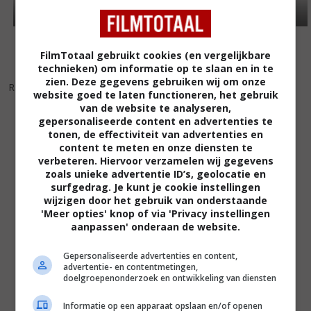
FilmTotaal gebruikt cookies (en vergelijkbare
technieken) om informatie op te slaan en in te
4
4
5
9
,
,
zien. Deze gegevens gebruiken wij om onze
Ratter
(2015)
website goed te laten functioneren, het gebruik
The Curse of the Jade
van de website te analyseren,
Scorpion
(2001)
gepersonaliseerde content en advertenties te
tonen, de effectiviteit van advertenties en
content te meten en onze diensten te
verbeteren. Hiervoor verzamelen wij gegevens
zoals unieke advertentie ID’s, geolocatie en
surfgedrag. Je kunt je cookie instellingen
wijzigen door het gebruik van onderstaande
'Meer opties' knop of via 'Privacy instellingen
aanpassen' onderaan de website.
Gepersonaliseerde advertenties en content,
advertentie- en contentmetingen,
doelgroepenonderzoek en ontwikkeling van diensten
Informatie op een apparaat opslaan en/of openen