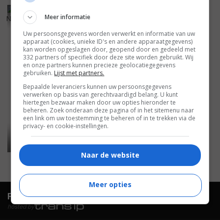
5
4
,
Meer informatie
No Looking Back
(1998)
Uw persoonsgegevens worden verwerkt en informatie van uw
apparaat (cookies, unieke ID's en andere apparaatgegevens)
kan worden opgeslagen door, geopend door en gedeeld met
332 partners of specifiek door deze site worden gebruikt. Wij
en onze partners kunnen precieze geolocatiegegevens
gebruiken.
Lijst met partners.
Bepaalde leveranciers kunnen uw persoonsgegevens
verwerken op basis van gerechtvaardigd belang. U kunt
hiertegen bezwaar maken door uw opties hieronder te
beheren. Zoek onderaan deze pagina of in het sitemenu naar
een link om uw toestemming te beheren of in te trekken via de
privacy- en cookie-instellingen.
Naar de website
Meer opties
FilmTotaal.
Hét online filmoverzicht.
hosted by