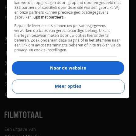
kan worden opgeslagen door, geopend door en gedeeld met
FAQ
Cookievoorkeuren
332 partners of specifiek door deze site worden gebruikt. Wij
en onze partners kunnen precieze geolocatiegegevens
gebruiken.
Lijst met partners.
Blog
Bepaalde leveranciers kunnen uw persoonsgegevens
verwerken op basis van gerechtvaardigd belang. U kunt
hiertegen bezwaar maken door uw opties hieronder te
SOCIALS
ONTDEKKEN
beheren. Zoek onderaan deze pagina of in het sitemenu naar
een link om uw toestemming te beheren of in te trekken via de
privacy- en cookie-instellingen.
Facebook
Recensies
X (Twitter)
Nieuws
Naar de website
LinkedIn
Netflix
RSS-feed
Films op tv
Meer opties
WhatsApp
Bioscoop
Een uitgave van