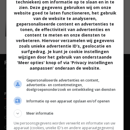
technieken) om informatie op te slaan en in te
zien. Deze gegevens gebruiken wij om onze
website goed te laten functioneren, het gebruik
van de website te analyseren,
gepersonaliseerde content en advertenties te
tonen, de effectiviteit van advertenties en
content te meten en onze diensten te
verbeteren. Hiervoor verzamelen wij gegevens
zoals unieke advertentie ID’s, geolocatie en
surfgedrag. Je kunt je cookie instellingen
wijzigen door het gebruik van onderstaande
FilmTotaal.
Hét online filmoverzicht.
'Meer opties' knop of via 'Privacy instellingen
aanpassen' onderaan de website.
hosted by
Gepersonaliseerde advertenties en content,
advertentie- en contentmetingen,
doelgroepenonderzoek en ontwikkeling van diensten
FILMTOTAAL
BELEID
Informatie op een apparaat opslaan en/of openen
Contact
Privacy
Meer informatie
Over ons
Voorwaarden
Uw persoonsgegevens worden verwerkt en informatie van uw
Colofon
Cookies
apparaat (cookies, unieke ID's en andere apparaatgegevens)