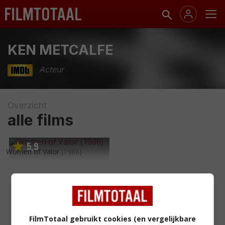
KEN METCALFE
Acteur
Overzicht
alle films
5
9
,
Women of Valor
(1986)
FilmTotaal gebruikt cookies (en vergelijkbare