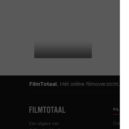
FilmTotaal.
Hét online filmoverzicht.
FILMT
Contact
Een uitgave van