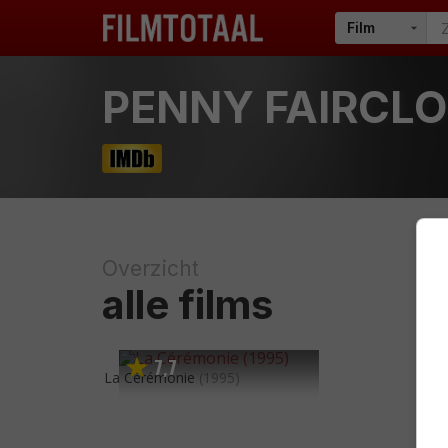
PENNY FAIRCL
Overzicht
alle films
7
7
,
La Cérémonie
(1995)