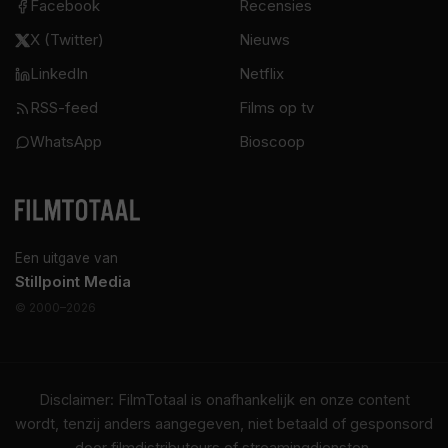
Facebook
Recensies
X (Twitter)
Nieuws
LinkedIn
Netflix
RSS-feed
Films op tv
WhatsApp
Bioscoop
Een uitgave van
Stillpoint Media
© 2000–2026
Disclaimer: FilmTotaal is onafhankelijk en onze content
wordt, tenzij anders aangegeven, niet betaald of gesponsord
door filmdistributeurs of streamingdiensten.