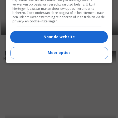
Bepaalde leveranciers kunnen uw persoonsgegevens
verwerken op basis van gerechtvaardigd belang. U kunt
hiertegen bezwaar maken door uw opties hieronder te
beheren. Zoek onderaan deze pagina of in het sitemenu naar
een link om uw toestemming te beheren of in te trekken via de
privacy- en cookie-instellingen.
Naar de website
Meer opties
6
1
6
4
,
,
Hell Below Zero
(1954)
Trouble in Store
(1953)