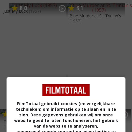
6
0
6
1
,
,
Just My Luck
(1957)
Blue Murder at St. Trinian's
(1957)
FilmTotaal gebruikt cookies (en vergelijkbare
technieken) om informatie op te slaan en in te
4
9
6
3
,
,
zien. Deze gegevens gebruiken wij om onze
Up in the World
(1956)
website goed te laten functioneren, het gebruik
The Tommy Steele Story
van de website te analyseren,
(1957)
gepersonaliseerde content en advertenties te