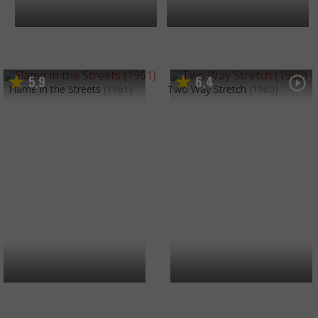
5
9
6
4
,
,
Flame in the Streets
(1961)
Two Way Stretch
(1960)