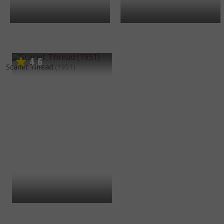
4
6
,
Scarlet Thread
(1951)