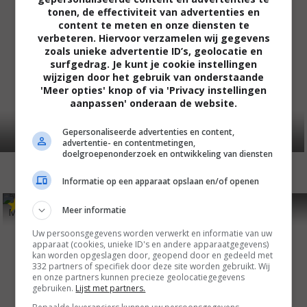
tonen, de effectiviteit van advertenties en
content te meten en onze diensten te
verbeteren. Hiervoor verzamelen wij gegevens
zoals unieke advertentie ID’s, geolocatie en
surfgedrag. Je kunt je cookie instellingen
wijzigen door het gebruik van onderstaande
'Meer opties' knop of via 'Privacy instellingen
aanpassen' onderaan de website.
Gepersonaliseerde advertenties en content,
advertentie- en contentmetingen,
doelgroepenonderzoek en ontwikkeling van diensten
Informatie op een apparaat opslaan en/of openen
6
3
5
5
,
,
Meer informatie
Man of the Moment
(1955)
Doctor at Sea
(1955)
Uw persoonsgegevens worden verwerkt en informatie van uw
apparaat (cookies, unieke ID's en andere apparaatgegevens)
kan worden opgeslagen door, geopend door en gedeeld met
332 partners of specifiek door deze site worden gebruikt. Wij
en onze partners kunnen precieze geolocatiegegevens
gebruiken.
Lijst met partners.