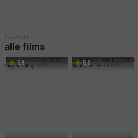
Overzicht
alle films
5
9
5
2
,
,
Carry on Cabby
(1963)
Dentist on the Job
(1961)