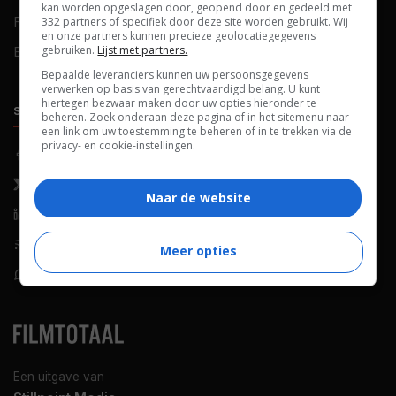
kan worden opgeslagen door, geopend door en gedeeld met
FAQ
Cookievoorkeuren
332 partners of specifiek door deze site worden gebruikt. Wij
en onze partners kunnen precieze geolocatiegegevens
gebruiken.
Lijst met partners.
Blog
Bepaalde leveranciers kunnen uw persoonsgegevens
verwerken op basis van gerechtvaardigd belang. U kunt
hiertegen bezwaar maken door uw opties hieronder te
SOCIALS
ONTDEKKEN
beheren. Zoek onderaan deze pagina of in het sitemenu naar
een link om uw toestemming te beheren of in te trekken via de
privacy- en cookie-instellingen.
Facebook
Recensies
X (Twitter)
Nieuws
Naar de website
LinkedIn
Netflix
RSS-feed
Films op tv
Meer opties
WhatsApp
Bioscoop
Een uitgave van