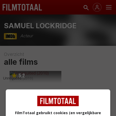
SAMUEL LOCKRIDGE
Acteur
Overzicht
alle films
5
2
,
Unrequited
(2010)
FilmTotaal gebruikt cookies (en vergelijkbare