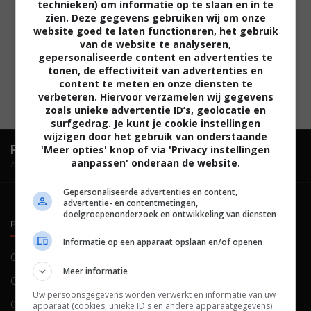
technieken) om informatie op te slaan en in te
zien. Deze gegevens gebruiken wij om onze
website goed te laten functioneren, het gebruik
van de website te analyseren,
gepersonaliseerde content en advertenties te
tonen, de effectiviteit van advertenties en
content te meten en onze diensten te
verbeteren. Hiervoor verzamelen wij gegevens
zoals unieke advertentie ID’s, geolocatie en
surfgedrag. Je kunt je cookie instellingen
wijzigen door het gebruik van onderstaande
FilmTotaal.
Hét online filmoverzicht.
'Meer opties' knop of via 'Privacy instellingen
aanpassen' onderaan de website.
hosted by
Gepersonaliseerde advertenties en content,
advertentie- en contentmetingen,
doelgroepenonderzoek en ontwikkeling van diensten
FILMTOTAAL
BELEID
Informatie op een apparaat opslaan en/of openen
Contact
Privacy
Meer informatie
Over ons
Voorwaarden
Uw persoonsgegevens worden verwerkt en informatie van uw
Colofon
Cookies
apparaat (cookies, unieke ID's en andere apparaatgegevens)