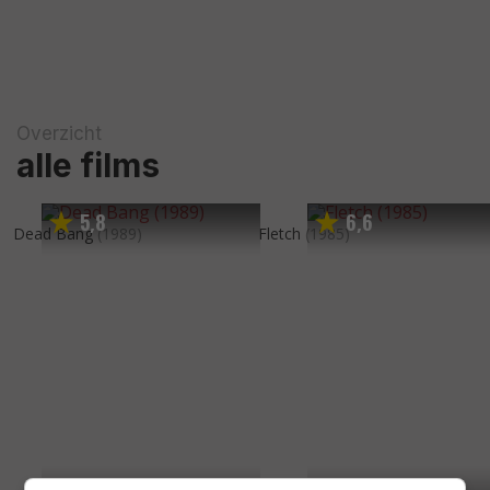
Overzicht
alle films
5
8
6
6
,
,
Dead Bang
(1989)
Fletch
(1985)