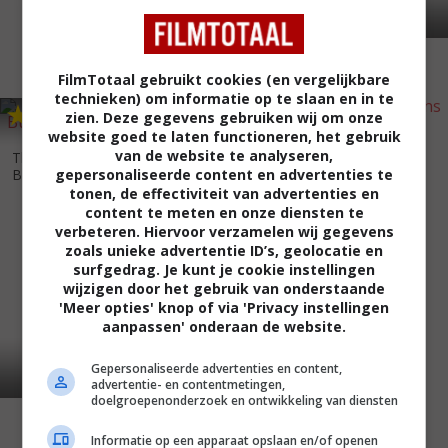
FilmTotaal gebruikt cookies (en vergelijkbare
technieken) om informatie op te slaan en in te
6
8
6
6
,
,
zien. Deze gegevens gebruiken wij om onze
website goed te laten functioneren, het gebruik
The Man with Two Brains
van de website te analyseren,
The Adventures of Buckaroo
(1983)
gepersonaliseerde content en advertenties te
Banzai Across...
(1984)
tonen, de effectiviteit van advertenties en
content te meten en onze diensten te
verbeteren. Hiervoor verzamelen wij gegevens
zoals unieke advertentie ID’s, geolocatie en
surfgedrag. Je kunt je cookie instellingen
wijzigen door het gebruik van onderstaande
'Meer opties' knop of via 'Privacy instellingen
aanpassen' onderaan de website.
Gepersonaliseerde advertenties en content,
advertentie- en contentmetingen,
doelgroepenonderzoek en ontwikkeling van diensten
Informatie op een apparaat opslaan en/of openen