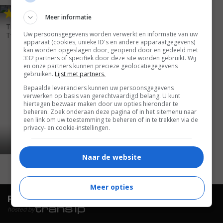
6
3
,
Meer informatie
The Postman Always Rings
Uw persoonsgegevens worden verwerkt en informatie van uw
Twice
(1981)
apparaat (cookies, unieke ID's en andere apparaatgegevens)
kan worden opgeslagen door, geopend door en gedeeld met
332 partners of specifiek door deze site worden gebruikt. Wij
en onze partners kunnen precieze geolocatiegegevens
gebruiken.
Lijst met partners.
Bepaalde leveranciers kunnen uw persoonsgegevens
verwerken op basis van gerechtvaardigd belang. U kunt
hiertegen bezwaar maken door uw opties hieronder te
beheren. Zoek onderaan deze pagina of in het sitemenu naar
een link om uw toestemming te beheren of in te trekken via de
privacy- en cookie-instellingen.
Naar de website
Meer opties
FilmTotaal.
Hét online filmoverzicht.
hosted by