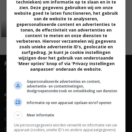
technieken) om informatie op te slaan en in te
zien. Deze gegevens gebruiken wij om onze
website goed te laten functioneren, het gebruik
van de website te analyseren,
gepersonaliseerde content en advertenties te
tonen, de effectiviteit van advertenties en
content te meten en onze diensten te
verbeteren. Hiervoor verzamelen wij gegevens
zoals unieke advertentie ID’s, geolocatie en
surfgedrag. Je kunt je cookie instellingen
wijzigen door het gebruik van onderstaande
FilmTotaal.
Hét online filmoverzicht.
'Meer opties' knop of via 'Privacy instellingen
aanpassen' onderaan de website.
hosted by
Gepersonaliseerde advertenties en content,
advertentie- en contentmetingen,
doelgroepenonderzoek en ontwikkeling van diensten
FILMTOTAAL
BELEID
Informatie op een apparaat opslaan en/of openen
Contact
Privacy
Meer informatie
Over ons
Voorwaarden
Uw persoonsgegevens worden verwerkt en informatie van uw
Colofon
Cookies
apparaat (cookies, unieke ID's en andere apparaatgegevens)