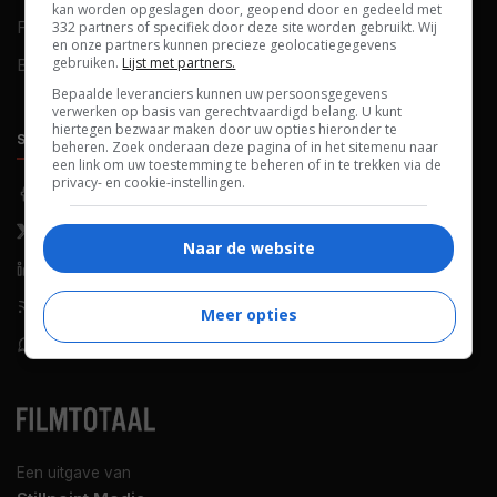
kan worden opgeslagen door, geopend door en gedeeld met
FAQ
Cookievoorkeuren
332 partners of specifiek door deze site worden gebruikt. Wij
en onze partners kunnen precieze geolocatiegegevens
gebruiken.
Lijst met partners.
Blog
Bepaalde leveranciers kunnen uw persoonsgegevens
verwerken op basis van gerechtvaardigd belang. U kunt
hiertegen bezwaar maken door uw opties hieronder te
SOCIALS
ONTDEKKEN
beheren. Zoek onderaan deze pagina of in het sitemenu naar
een link om uw toestemming te beheren of in te trekken via de
privacy- en cookie-instellingen.
Facebook
Recensies
X (Twitter)
Nieuws
Naar de website
LinkedIn
Netflix
RSS-feed
Films op tv
Meer opties
WhatsApp
Bioscoop
Een uitgave van