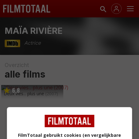
MAÏA RIVIÈRE
Actrice
Overzicht
alle films
6
8
,
Deux vies... plus une
(2007)
FilmTotaal gebruikt cookies (en vergelijkbare