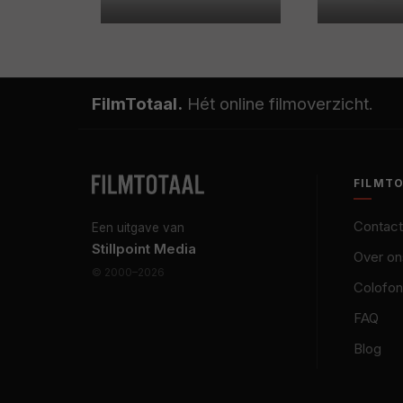
FilmTotaal.
Hét online filmoverzicht.
FILMT
Contact
Een uitgave van
Stillpoint Media
Over on
© 2000–2026
Colofon
FAQ
Blog