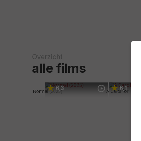
Overzicht
alle films
6
3
6
1
,
,
Normal
(2025)
A Carol for Two