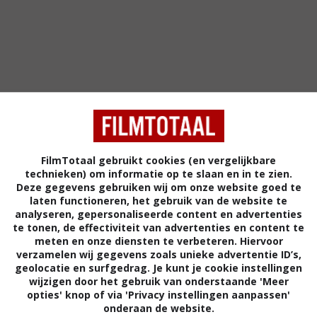
FilmTotaal gebruikt cookies (en vergelijkbare
technieken) om informatie op te slaan en in te zien.
Deze gegevens gebruiken wij om onze website goed te
5
3
5
4
,
,
laten functioneren, het gebruik van de website te
(2024)
analyseren, gepersonaliseerde content en advertenties
Meet Me Under the Mistletoe
We Summon t
te tonen, de effectiviteit van advertenties en content te
(2023)
(2019)
meten en onze diensten te verbeteren. Hiervoor
verzamelen wij gegevens zoals unieke advertentie ID’s,
geolocatie en surfgedrag. Je kunt je cookie instellingen
wijzigen door het gebruik van onderstaande 'Meer
opties' knop of via 'Privacy instellingen aanpassen'
onderaan de website.