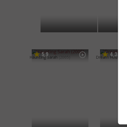
5
9
4
3
,
,
Haunting Sarah
(2005)
Dream House
(1