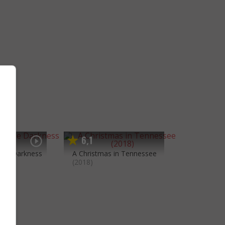
6
1
,
he Darkness
A Christmas in Tennessee
(2018)