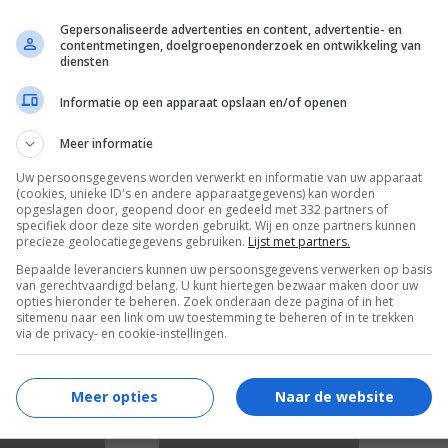
Gepersonaliseerde advertenties en content, advertentie- en
contentmetingen, doelgroepenonderzoek en ontwikkeling van
diensten
Informatie op een apparaat opslaan en/of openen
Meer informatie
Uw persoonsgegevens worden verwerkt en informatie van uw apparaat
5
2
,
(cookies, unieke ID's en andere apparaatgegevens) kan worden
998)
Black Ice
(1992)
opgeslagen door, geopend door en gedeeld met 332 partners of
specifiek door deze site worden gebruikt. Wij en onze partners kunnen
precieze geolocatiegegevens gebruiken.
Lijst met partners.
Bepaalde leveranciers kunnen uw persoonsgegevens verwerken op basis
van gerechtvaardigd belang. U kunt hiertegen bezwaar maken door uw
opties hieronder te beheren. Zoek onderaan deze pagina of in het
sitemenu naar een link om uw toestemming te beheren of in te trekken
via de privacy- en cookie-instellingen.
Meer opties
Naar de website