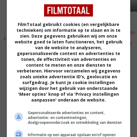
FilmTotaal gebruikt cookies (en vergelijkbare
technieken) om informatie op te slaan en in te
5
4
4
5
,
,
zien. Deze gegevens gebruiken wij om onze
Century Hotel
(2001)
website goed te laten functioneren, het gebruik
Darkman III: Die Darkman Die
van de website te analyseren,
(1996)
gepersonaliseerde content en advertenties te
tonen, de effectiviteit van advertenties en
content te meten en onze diensten te
verbeteren. Hiervoor verzamelen wij gegevens
zoals unieke advertentie ID’s, geolocatie en
surfgedrag. Je kunt je cookie instellingen
wijzigen door het gebruik van onderstaande
'Meer opties' knop of via 'Privacy instellingen
aanpassen' onderaan de website.
Gepersonaliseerde advertenties en content,
advertentie- en contentmetingen,
doelgroepenonderzoek en ontwikkeling van diensten
Informatie op een apparaat opslaan en/of openen