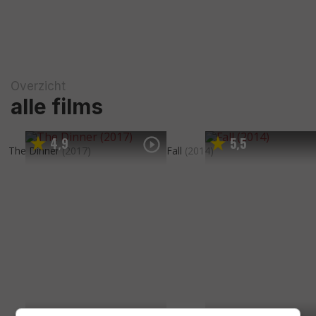
Overzicht
alle films
4
9
5
5
,
,
The Dinner
(2017)
Fall
(2014)