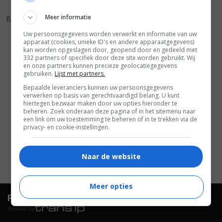
5
1
,
Meer informatie
Boulevard
(1994)
Uw persoonsgegevens worden verwerkt en informatie van uw
apparaat (cookies, unieke ID's en andere apparaatgegevens)
kan worden opgeslagen door, geopend door en gedeeld met
332 partners of specifiek door deze site worden gebruikt. Wij
en onze partners kunnen precieze geolocatiegegevens
gebruiken.
Lijst met partners.
Bepaalde leveranciers kunnen uw persoonsgegevens
verwerken op basis van gerechtvaardigd belang. U kunt
hiertegen bezwaar maken door uw opties hieronder te
beheren. Zoek onderaan deze pagina of in het sitemenu naar
een link om uw toestemming te beheren of in te trekken via de
privacy- en cookie-instellingen.
Naar de website
Meer opties
FilmTotaal.
Hét online filmoverzicht.
hosted by