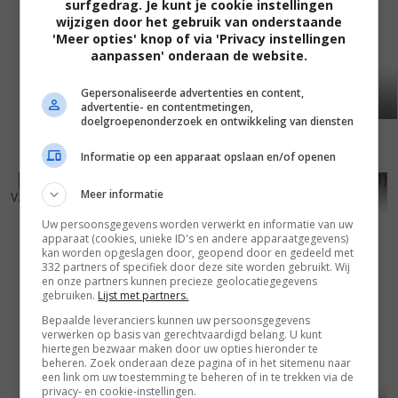
surfgedrag. Je kunt je cookie instellingen
wijzigen door het gebruik van onderstaande
'Meer opties' knop of via 'Privacy instellingen
aanpassen' onderaan de website.
Gepersonaliseerde advertenties en content,
advertentie- en contentmetingen,
doelgroepenonderzoek en ontwikkeling van diensten
Informatie op een apparaat opslaan en/of openen
4
5
4
7
,
,
Meer informatie
V.I. Warshawski
(1991)
If Looks Could Kill
(1991)
Uw persoonsgegevens worden verwerkt en informatie van uw
apparaat (cookies, unieke ID's en andere apparaatgegevens)
kan worden opgeslagen door, geopend door en gedeeld met
332 partners of specifiek door deze site worden gebruikt. Wij
en onze partners kunnen precieze geolocatiegegevens
gebruiken.
Lijst met partners.
Bepaalde leveranciers kunnen uw persoonsgegevens
verwerken op basis van gerechtvaardigd belang. U kunt
hiertegen bezwaar maken door uw opties hieronder te
beheren. Zoek onderaan deze pagina of in het sitemenu naar
een link om uw toestemming te beheren of in te trekken via de
privacy- en cookie-instellingen.