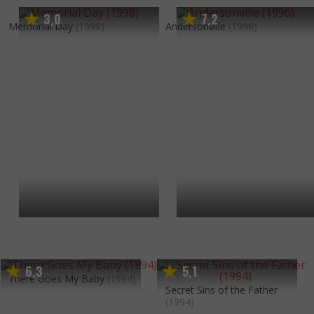
3
0
7
2
,
,
Memorial Day
(1998)
Andersonville
(1996)
6
3
5
1
,
,
There Goes My Baby
(1994)
Secret Sins of the Father
(1994)