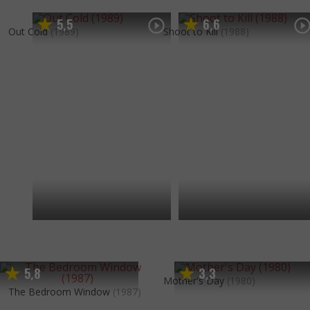
5
5
6
6
,
,
Out Cold
(1989)
Shoot to Kill
(1988)
5
8
3
3
,
,
Mother's Day
(1980)
The Bedroom Window
(1987)