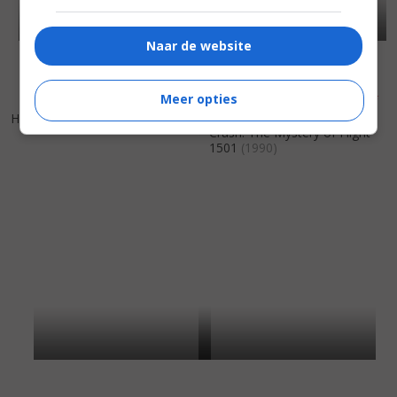
Naar de website
Meer opties
5
2
5
0
,
,
Hard to Kill
(1990)
Crash: The Mystery of Flight
1501
(1990)