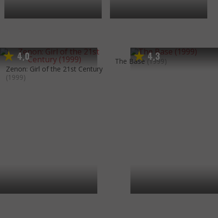
4
0
4
3
,
,
The Base
(1999)
Zenon: Girl of the 21st Century
(1999)