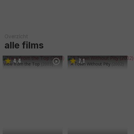
Overzicht
alle films
4
4
7
1
,
,
View from the Top
(2003)
A Town Without Pity
(2002)