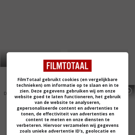
FilmTotaal gebruikt cookies (en vergelijkbare
technieken) om informatie op te slaan en in te
4
3
6
5
,
,
zien. Deze gegevens gebruiken wij om onze
Dragstrip Girl
(1994)
Wayne's World
(1992)
website goed te laten functioneren, het gebruik
van de website te analyseren,
gepersonaliseerde content en advertenties te
tonen, de effectiviteit van advertenties en
content te meten en onze diensten te
verbeteren. Hiervoor verzamelen wij gegevens
zoals unieke advertentie ID’s, geolocatie en