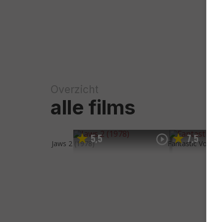
Overzicht
alle films
5
5
7
5
,
,
Jaws 2
(1978)
Fantastic Voyag