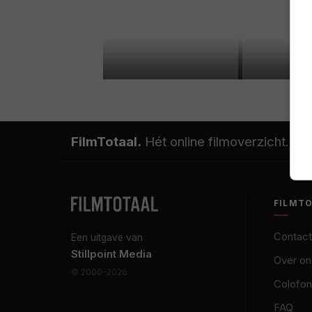
FilmTotaal.
Hét online filmoverzicht.
FILMT
Contact
Een uitgave van
Stillpoint Media
Over on
© 2000–2026
Colofon
FAQ