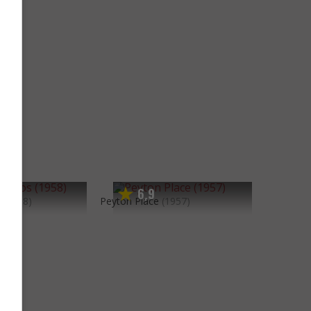
6
9
,
s
(1958)
Peyton Place
(1957)