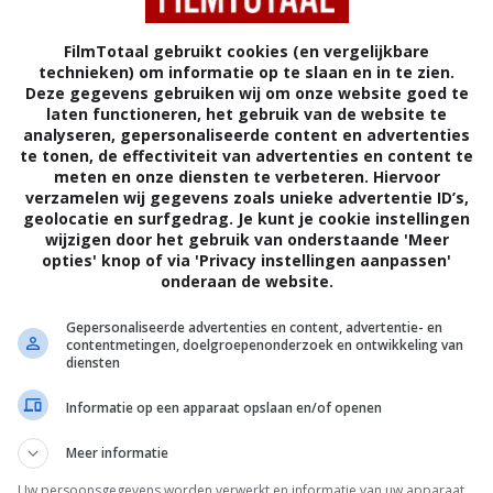
FilmTotaal gebruikt cookies (en vergelijkbare
technieken) om informatie op te slaan en in te zien.
Deze gegevens gebruiken wij om onze website goed te
laten functioneren, het gebruik van de website te
analyseren, gepersonaliseerde content en advertenties
te tonen, de effectiviteit van advertenties en content te
meten en onze diensten te verbeteren. Hiervoor
verzamelen wij gegevens zoals unieke advertentie ID’s,
geolocatie en surfgedrag. Je kunt je cookie instellingen
wijzigen door het gebruik van onderstaande 'Meer
opties' knop of via 'Privacy instellingen aanpassen'
onderaan de website.
6
9
7
1
,
,
e
(1966)
The 300 Spartans
(1962)
The Bravado
Gepersonaliseerde advertenties en content, advertentie- en
contentmetingen, doelgroepenonderzoek en ontwikkeling van
diensten
Informatie op een apparaat opslaan en/of openen
Meer informatie
Uw persoonsgegevens worden verwerkt en informatie van uw apparaat