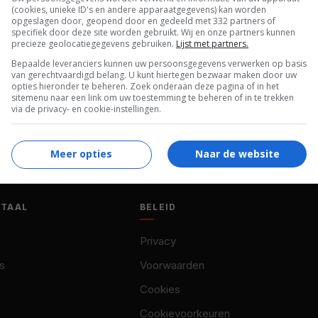
(cookies, unieke ID's en andere apparaatgegevens) kan worden
opgeslagen door, geopend door en gedeeld met 332 partners of
specifiek door deze site worden gebruikt. Wij en onze partners kunnen
precieze geolocatiegegevens gebruiken.
Lijst met partners.
Bepaalde leveranciers kunnen uw persoonsgegevens verwerken op basis
van gerechtvaardigd belang. U kunt hiertegen bezwaar maken door uw
opties hieronder te beheren. Zoek onderaan deze pagina of in het
sitemenu naar een link om uw toestemming te beheren of in te trekken
via de privacy- en cookie-instellingen.
Meer opties
Naar de website
OTAAL
BELEID
Privacy
s
Voorwaarden
Cookies
Cookievoorkeuren