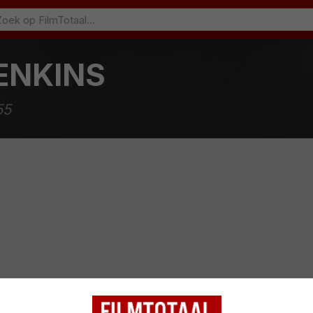
ENKINS
55