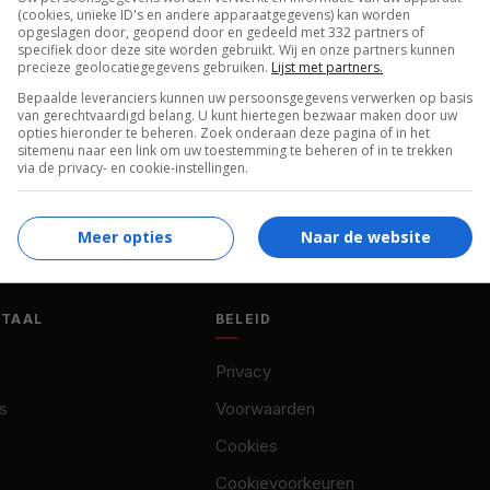
(cookies, unieke ID's en andere apparaatgegevens) kan worden
opgeslagen door, geopend door en gedeeld met 332 partners of
specifiek door deze site worden gebruikt. Wij en onze partners kunnen
precieze geolocatiegegevens gebruiken.
Lijst met partners.
Bepaalde leveranciers kunnen uw persoonsgegevens verwerken op basis
van gerechtvaardigd belang. U kunt hiertegen bezwaar maken door uw
opties hieronder te beheren. Zoek onderaan deze pagina of in het
sitemenu naar een link om uw toestemming te beheren of in te trekken
via de privacy- en cookie-instellingen.
Meer opties
Naar de website
OTAAL
BELEID
Privacy
s
Voorwaarden
Cookies
Cookievoorkeuren