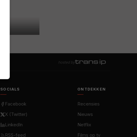
hosted by
SOCIALS
ONTDEKKEN
Facebook
Recensies
X (Twitter)
Nieuws
LinkedIn
Netflix
RSS-feed
Films op tv