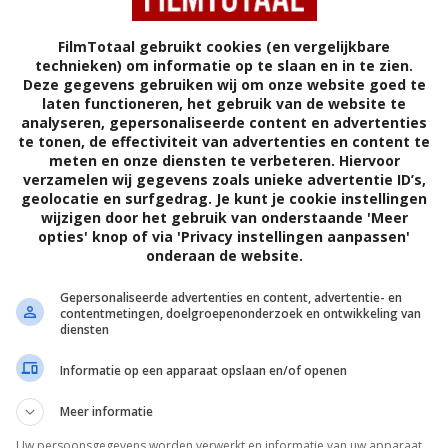
FilmTotaal gebruikt cookies (en vergelijkbare
technieken) om informatie op te slaan en in te zien.
Deze gegevens gebruiken wij om onze website goed te
laten functioneren, het gebruik van de website te
analyseren, gepersonaliseerde content en advertenties
te tonen, de effectiviteit van advertenties en content te
meten en onze diensten te verbeteren. Hiervoor
verzamelen wij gegevens zoals unieke advertentie ID’s,
geolocatie en surfgedrag. Je kunt je cookie instellingen
wijzigen door het gebruik van onderstaande 'Meer
opties' knop of via 'Privacy instellingen aanpassen'
onderaan de website.
6
6
6
7
,
,
Fletch
(1985)
Body Double
Gepersonaliseerde advertenties en content, advertentie- en
erous
(1986)
contentmetingen, doelgroepenonderzoek en ontwikkeling van
diensten
Informatie op een apparaat opslaan en/of openen
Meer informatie
Uw persoonsgegevens worden verwerkt en informatie van uw apparaat