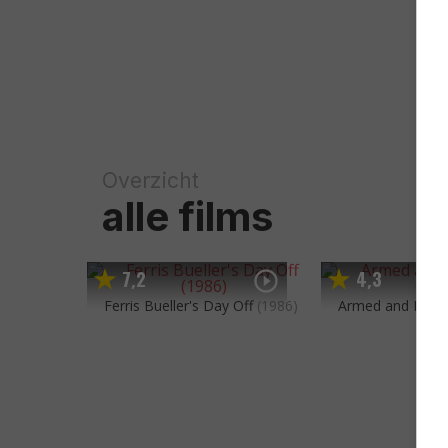
Overzicht
alle films
7
2
4
3
,
,
Ferris Bueller's Day Off
(1986)
Armed and Dang