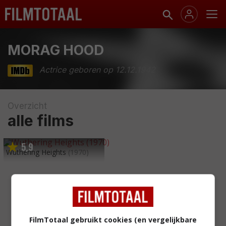
MORAG HOOD
Actrice geboren op 12.12.1942
Overzicht
alle films
5
9
,
Wuthering Heights
(1970)
FilmTotaal gebruikt cookies (en vergelijkbare