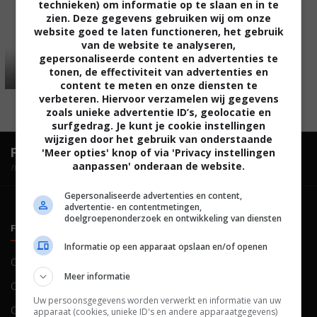
technieken) om informatie op te slaan en in te
zien. Deze gegevens gebruiken wij om onze
website goed te laten functioneren, het gebruik
van de website te analyseren,
gepersonaliseerde content en advertenties te
tonen, de effectiviteit van advertenties en
content te meten en onze diensten te
verbeteren. Hiervoor verzamelen wij gegevens
zoals unieke advertentie ID’s, geolocatie en
surfgedrag. Je kunt je cookie instellingen
wijzigen door het gebruik van onderstaande
FilmTotaal.
Hét online filmoverzicht.
'Meer opties' knop of via 'Privacy instellingen
aanpassen' onderaan de website.
hosted by
Gepersonaliseerde advertenties en content,
advertentie- en contentmetingen,
doelgroepenonderzoek en ontwikkeling van diensten
FILMTOTAAL
BELEID
Informatie op een apparaat opslaan en/of openen
Contact
Privacy
Meer informatie
Over ons
Voorwaarden
Uw persoonsgegevens worden verwerkt en informatie van uw
Colofon
Cookies
apparaat (cookies, unieke ID's en andere apparaatgegevens)