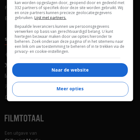
kan worden opgeslagen door, geopend door en gedeeld met
FAQ
Cookievoorkeuren
332 partners of specifiek door deze site worden gebruikt. Wij
en onze partners kunnen precieze geolocatiegegevens
gebruiken.
Lijst met partners.
Blog
Bepaalde leveranciers kunnen uw persoonsgegevens
verwerken op basis van gerechtvaardigd belang. U kunt
hiertegen bezwaar maken door uw opties hieronder te
SOCIALS
ONTDEKKEN
beheren. Zoek onderaan deze pagina of in het sitemenu naar
een link om uw toestemming te beheren of in te trekken via de
privacy- en cookie-instellingen.
Facebook
Recensies
X (Twitter)
Nieuws
Naar de website
LinkedIn
Netflix
RSS-feed
Films op tv
Meer opties
WhatsApp
Bioscoop
Een uitgave van