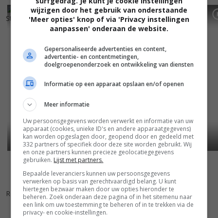
surfgedrag. Je kunt je cookie instellingen
wijzigen door het gebruik van onderstaande
4
9
5
9
,
,
Striking Distance
(1993)
Gladiator
(1992)
'Meer opties' knop of via 'Privacy instellingen
aanpassen' onderaan de website.
Gepersonaliseerde advertenties en content,
advertentie- en contentmetingen,
doelgroepenonderzoek en ontwikkeling van diensten
Informatie op een apparaat opslaan en/of openen
Meer informatie
Uw persoonsgegevens worden verwerkt en informatie van uw
apparaat (cookies, unieke ID's en andere apparaatgegevens)
kan worden opgeslagen door, geopend door en gedeeld met
332 partners of specifiek door deze site worden gebruikt. Wij
en onze partners kunnen precieze geolocatiegegevens
gebruiken.
Lijst met partners.
Bepaalde leveranciers kunnen uw persoonsgegevens
verwerken op basis van gerechtvaardigd belang. U kunt
5
7
,
hiertegen bezwaar maken door uw opties hieronder te
Road House
(1989)
beheren. Zoek onderaan deze pagina of in het sitemenu naar
een link om uw toestemming te beheren of in te trekken via de
privacy- en cookie-instellingen.