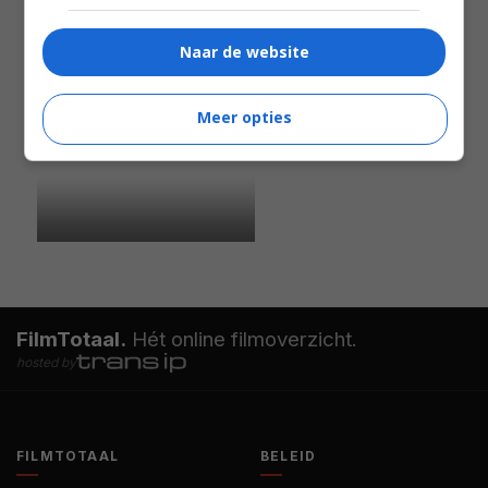
Naar de website
Meer opties
FilmTotaal.
Hét online filmoverzicht.
hosted by
FILMTOTAAL
BELEID