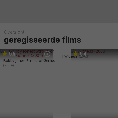
Overzicht
geregisseerde films
5
5
5
4
,
,
I Witness
(2003)
Bobby Jones: Stroke of Genius
(2004)