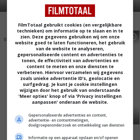
FilmTotaal gebruikt cookies (en vergelijkbare
technieken) om informatie op te slaan en in te
5
8
4
5
,
,
zien. Deze gegevens gebruiken wij om onze
Bean
(1997)
Excessive Force
(1993)
website goed te laten functioneren, het gebruik
van de website te analyseren,
gepersonaliseerde content en advertenties te
tonen, de effectiviteit van advertenties en
content te meten en onze diensten te
verbeteren. Hiervoor verzamelen wij gegevens
zoals unieke advertentie ID’s, geolocatie en
surfgedrag. Je kunt je cookie instellingen
wijzigen door het gebruik van onderstaande
'Meer opties' knop of via 'Privacy instellingen
aanpassen' onderaan de website.
Gepersonaliseerde advertenties en content,
advertentie- en contentmetingen,
doelgroepenonderzoek en ontwikkeling van diensten
Informatie op een apparaat opslaan en/of openen