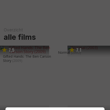
Overzicht
alle films
7
5
7
1
,
,
Normal
(2003)
Gifted Hands: The Ben Carson
Story
(2009)