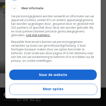
5
9
,
Meer informatie
In the Company of Darkness
Uw persoonsgegevens worden verwerkt en informatie van uw
(1993)
apparaat (cookies, unieke ID's en andere apparaatgegevens)
kan worden opgeslagen door, geopend door en gedeeld met
332 partners of specifiek door deze site worden gebruikt. Wij
en onze partners kunnen precieze geolocatiegegevens
gebruiken.
Lijst met partners.
Bepaalde leveranciers kunnen uw persoonsgegevens
verwerken op basis van gerechtvaardigd belang. U kunt
hiertegen bezwaar maken door uw opties hieronder te
beheren. Zoek onderaan deze pagina of in het sitemenu naar
een link om uw toestemming te beheren of in te trekken via de
privacy- en cookie-instellingen.
Naar de website
Meer opties
FilmTotaal.
Hét online filmoverzicht.
hosted by