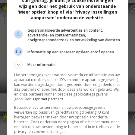
surfgedrag. Je kunt je cookie instellingen
wijzigen door het gebruik van onderstaande
5
3
4
5
,
,
Red Sonja
(1985)
'Meer opties' knop of via 'Privacy instellingen
Hell Comes to Frogtown
aanpassen' onderaan de website.
(1988)
Gepersonaliseerde advertenties en content,
advertentie- en contentmetingen,
doelgroepenonderzoek en ontwikkeling van diensten
Informatie op een apparaat opslaan en/of openen
Meer informatie
Uw persoonsgegevens worden verwerkt en informatie van uw
apparaat (cookies, unieke ID's en andere apparaatgegevens)
kan worden opgeslagen door, geopend door en gedeeld met
332 partners of specifiek door deze site worden gebruikt. Wij
en onze partners kunnen precieze geolocatiegegevens
gebruiken.
Lijst met partners.
Bepaalde leveranciers kunnen uw persoonsgegevens
verwerken op basis van gerechtvaardigd belang. U kunt
6
1
4
5
,
,
hiertegen bezwaar maken door uw opties hieronder te
Conan the Barbarian
(1982)
Xanadu
(1980)
beheren. Zoek onderaan deze pagina of in het sitemenu naar
een link om uw toestemming te beheren of in te trekken via de
privacy- en cookie-instellingen.