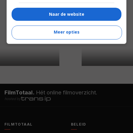
Naar de website
Meer opties
FilmTotaal.
Hét online filmoverzicht.
hosted by
FILMTOTAAL
BELEID