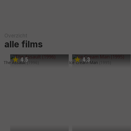
Overzicht
alle films
4
5
4
3
,
,
The Assault
(1996)
Ice Cream Man
(1995)